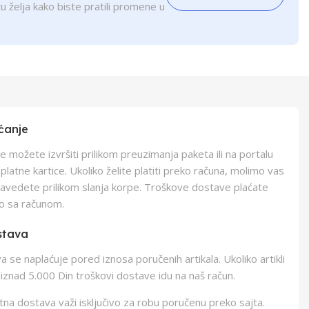
u želja kako biste pratili promene u
ćanje
e možete izvršiti prilikom preuzimanja paketa ili na portalu
latne kartice. Ukoliko želite platiti preko računa, molimo vas
navedete prilikom slanja korpe. Troškove dostave plaćate
o sa računom.
stava
 se naplaćuje pored iznosa poručenih artikala. Ukoliko artikli
iznad 5.000 Din troškovi dostave idu na naš račun.
na dostava važi isključivo za robu poručenu preko sajta.