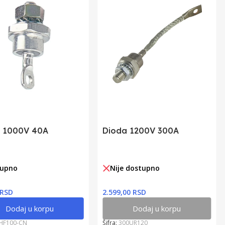
 1000V 40A
Dioda 1200V 300A
tupno
Nije dostupno
 RSD
2.599,00 RSD
Dodaj u korpu
Dodaj u korpu
HF100-CN
Šifra:
300UR120