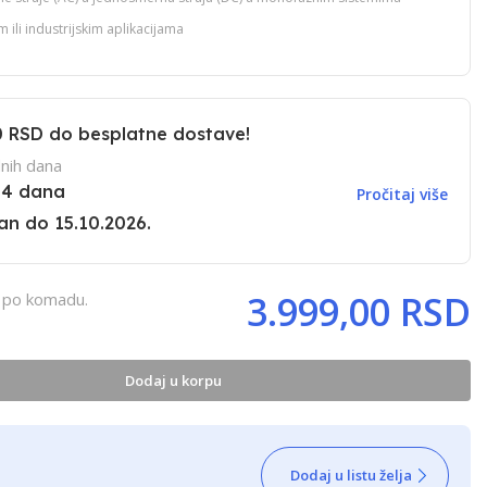
m ili industrijskim aplikacijama
0 RSD
do besplatne dostave!
nih dana
14 dana
Pročitaj više
pan do 15.10.2026.
3.999,00 RSD
, po komadu.
Dodaj u korpu
Dodaj u listu želja