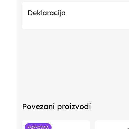
Deklaracija
Uvoznik
Proizvođač
Zemlja Porekla
Zemlja Uvoza
Barkod
Povezani proizvodi
RASPRODAJA