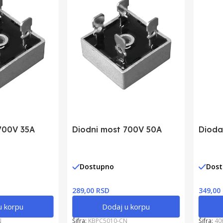
700V 35A
Diodni most 700V 50A
Dioda
Dostupno
Dos
289,00 RSD
349,00
u korpu
Dodaj u korpu
N
Šifra:
KBPC5010-CN
Šifra:
40