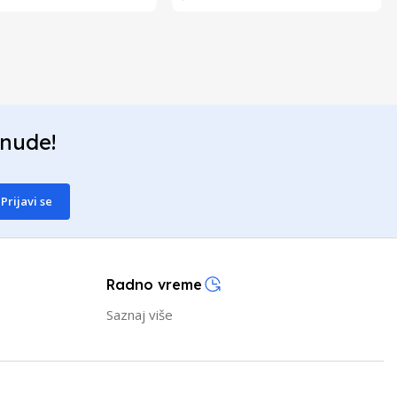
onude!
Prijavi se
Radno vreme
Saznaj više