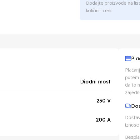
Dodajte proizvode na list
količini i ceni.
Pla
Plaćanj
putem p
Diodni most
da to 
zajedn
230 V
Do
Dostava
200 A
iznose 
Besplat