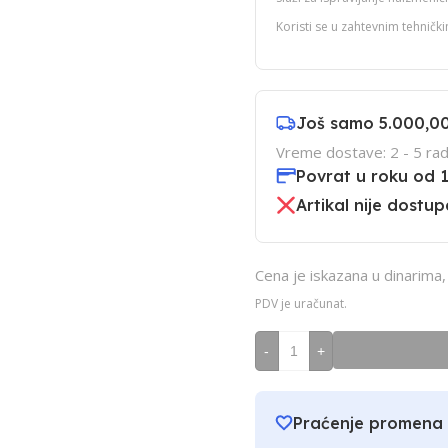
Koristi se u zahtevnim tehnički
Još samo
5.000,0
Vreme dostave: 2 - 5 rad
Povrat u roku od 
Artikal nije dostu
Cena je iskazana u dinarima
PDV je uračunat.
-
+
Praćenje promena