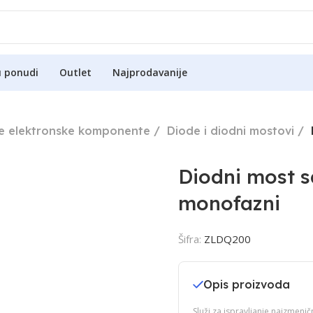
u ponudi
Outlet
Najprodavanije
ne elektronske komponente
Diode i diodni mostovi
Diodni most s
monofazni
Šifra:
ZLDQ200
Opis proizvoda
Služi za ispravljanje naizmen