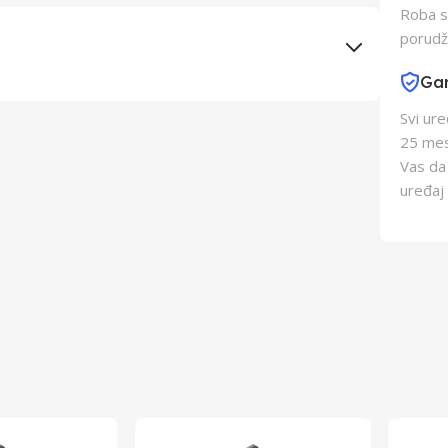
Roba s
porudž
Gar
Elementa d.o.o., Subotica
Svi ur
25 mes
Vas da
ZENLI
uređaj 
Kina
Kina
8605043308247