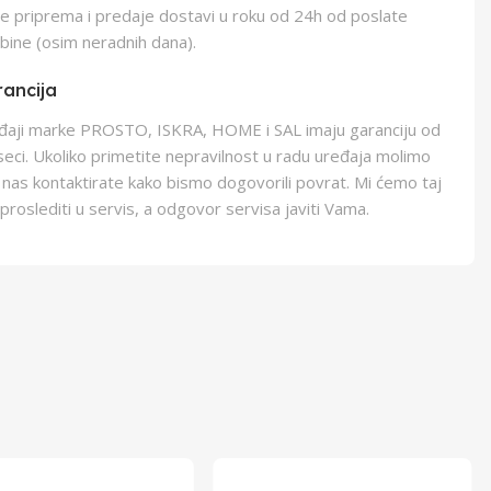
e priprema i predaje dostavi u roku od 24h od poslate
bine (osim neradnih dana).
ancija
eđaji marke PROSTO, ISKRA, HOME i SAL imaju garanciju od
eci. Ukoliko primetite nepravilnost u radu uređaja molimo
 nas kontaktirate kako bismo dogovorili povrat. Mi ćemo taj
proslediti u servis, a odgovor servisa javiti Vama.