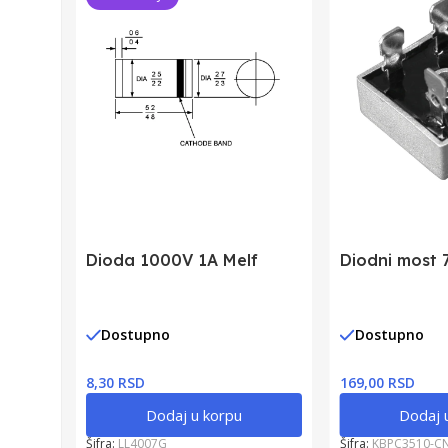
Dioda 1000V 1A Melf
Diodni most 
Dostupno
Dostupno
8,30 RSD
169,00 RSD
Dodaj u korpu
Dodaj 
Šifra:
LL4007G
Šifra:
KBPC3510-C