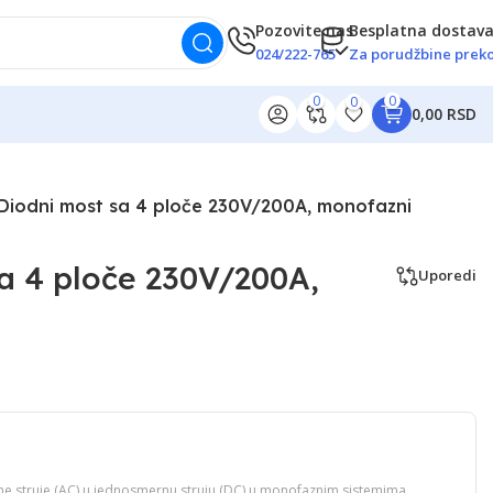
Pozovite nas
Besplatna dostav
024/222-765
Za porudžbine preko
0
0
0
0,00 RSD
Diodni most sa 4 ploče 230V/200A, monofazni
a 4 ploče 230V/200A,
Uporedi
ične struje (AC) u jednosmernu struju (DC) u monofaznim sistemima