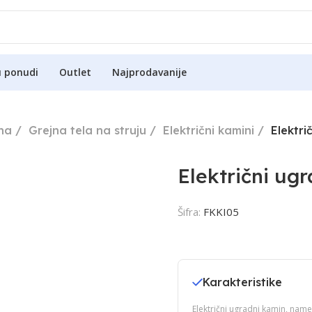
u ponudi
Outlet
Najprodavanije
uha
Grejna tela na struju
Električni kamini
Elektr
Električni ug
Šifra:
FKKI05
Karakteristike
Električni ugradni kamin, nam