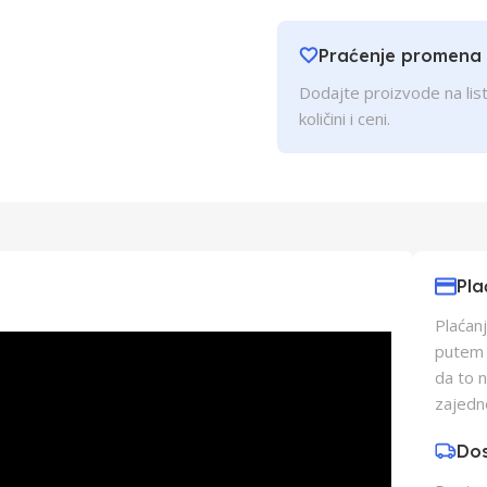
Praćenje promena
Dodajte proizvode na list
količini i ceni.
Pla
Plaćanj
putem p
da to 
zajedn
Do