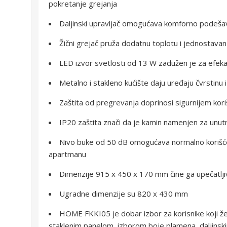
pokretanje grejanja
Daljinski upravljač omogućava komforno podešav
Žični grejač pruža dodatnu toplotu i jednostavan
LED izvor svetlosti od 13 W zadužen je za efekat
Metalno i stakleno kućište daju uređaju čvrstinu 
Zaštita od pregrevanja doprinosi sigurnijem kor
IP20 zaštita znači da je kamin namenjen za unut
Nivo buke od 50 dB omogućava normalno korišćenje
apartmanu
Dimenzije 915 x 450 x 170 mm čine ga upečatlji
Ugradne dimenzije su 820 x 430 mm
HOME FKKI05 je dobar izbor za korisnike koji že
staklenim panelom, izborom boje plamena, daljinsk