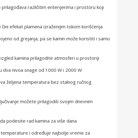
prilagođava različitim enterijerima i prostoru koji
 čini efekat plamena izraženijim tokom korišćenja
ojeno od grejanja, pa se kamin može koristiti i samo
zgled kamina prilagodite atmosferi u prostoriji
su dva nivoa snage od 1000 W i 2000 W
ava željena temperatura bez stalnog ručnog
ključivanje možete prilagoditi svojim dnevnim
d da podesite rad kamina za više dana
 temperature i određuje najbolje vreme za