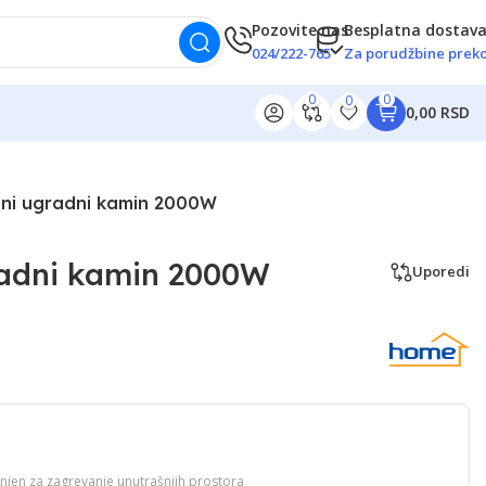
Pozovite nas
Besplatna dostav
024/222-765
Za porudžbine preko
0
0
0
0,00 RSD
ični ugradni kamin 2000W
radni kamin 2000W
Uporedi
enjen za zagrevanje unutrašnjih prostora