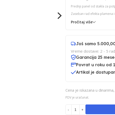
Prednji panel od stakla za potpu
Zaseban rad efekta plamena i 
Pročitaj više
Još samo
5.000,0
Vreme dostave: 2 - 5 rad
Garancija 25 mese
Povrat u roku od 
Artikal je dostupan
Cena je iskazana u dinarima
PDV je uračunat.
-
+