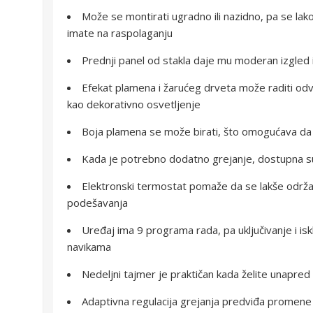
Može se montirati ugradno ili nazidno, pa se lako 
imate na raspolaganju
Prednji panel od stakla daje mu moderan izgled i
Efekat plamena i žarućeg drveta može raditi odv
kao dekorativno osvetljenje
Boja plamena se može birati, što omogućava da i
Kada je potrebno dodatno grejanje, dostupna 
Elektronski termostat pomaže da se lakše održ
podešavanja
Uređaj ima 9 programa rada, pa uključivanje i is
navikama
Nedeljni tajmer je praktičan kada želite unapre
Adaptivna regulacija grejanja predviđa promene