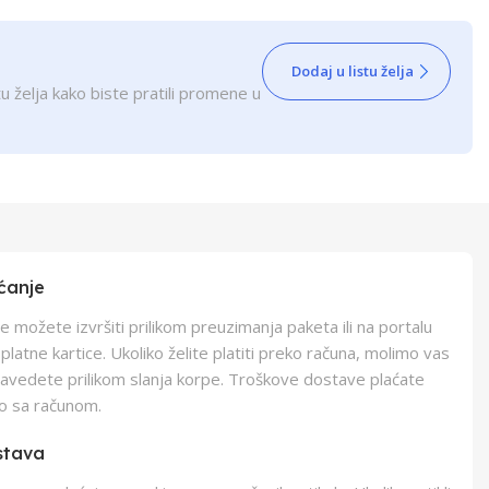
Dodaj u listu želja
u želja kako biste pratili promene u
ćanje
e možete izvršiti prilikom preuzimanja paketa ili na portalu
latne kartice. Ukoliko želite platiti preko računa, molimo vas
navedete prilikom slanja korpe. Troškove dostave plaćate
o sa računom.
stava