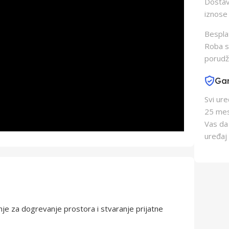
Dostava
iznose 
Besplat
Roba s
porudž
Gar
Svi ur
25 mes
Vas da
uređaj 
je za dogrevanje prostora i stvaranje prijatne