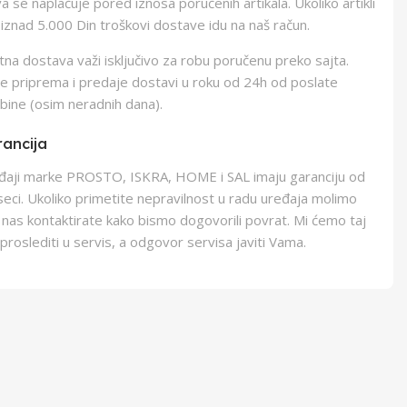
 se naplaćuje pored iznosa poručenih artikala. Ukoliko artikli
iznad 5.000 Din troškovi dostave idu na naš račun.
na dostava važi isključivo za robu poručenu preko sajta.
e priprema i predaje dostavi u roku od 24h od poslate
bine (osim neradnih dana).
ancija
eđaji marke PROSTO, ISKRA, HOME i SAL imaju garanciju od
eci. Ukoliko primetite nepravilnost u radu uređaja molimo
 nas kontaktirate kako bismo dogovorili povrat. Mi ćemo taj
proslediti u servis, a odgovor servisa javiti Vama.