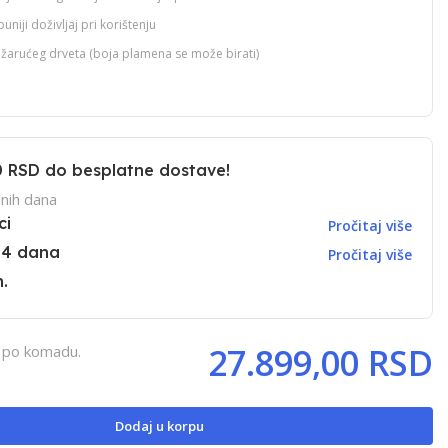
niji doživljaj pri korištenju
žarućeg drveta (boja plamena se može birati)
0 RSD
do besplatne dostave!
nih dana
ci
Pročitaj više
14 dana
Pročitaj više
.
27.899,00 RSD
, po komadu.
Dodaj u korpu