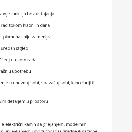
anje funkcija bez ustajanja
 rad tokom hladnijih dana
 plamena i nije zamenljiv
i uredan izgled
išćenju tokom rada
rašnju upotrebu
 u dnevnoj sobi, spavaćoj sobi, kancelariji ili
vim detaljem u prostoru
le električni kamin sa grejanjem, modernim
im upravljanjem i mogućnošću ugradne ili nazidne