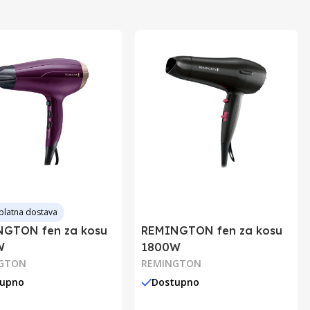
platna dostava
GTON fen za kosu
REMINGTON fen za kosu
W
1800W
GTON
REMINGTON
tupno
Dostupno