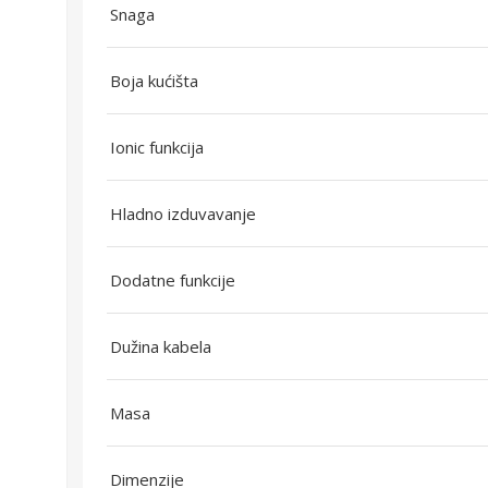
Snaga
Boja kućišta
Ionic funkcija
Hladno izduvavanje
Dodatne funkcije
Dužina kabela
Masa
Dimenzije