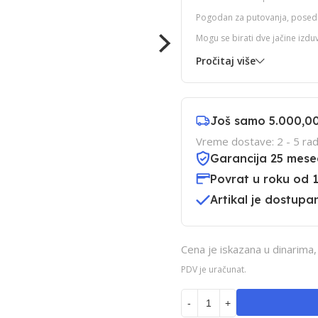
Pogodan za putovanja, posedu
Mogu se birati dve jačine izdu
Pročitaj više
Još samo
5.000,0
Vreme dostave: 2 - 5 rad
Garancija 25 mese
Povrat u roku od 
Artikal je dostupan
Cena je iskazana u dinarima
PDV je uračunat.
-
+