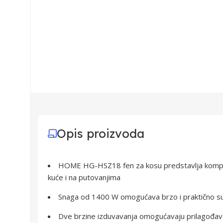
Opis proizvoda
HOME HG-HSZ18 fen za kosu predstavlja kompa
kuće i na putovanjima
Snaga od 1400 W omogućava brzo i praktično s
Dve brzine izduvavanja omogućavaju prilagođa