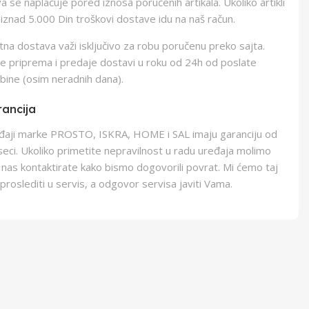
 se naplaćuje pored iznosa poručenih artikala. Ukoliko artikli
iznad 5.000 Din troškovi dostave idu na naš račun.
na dostava važi isključivo za robu poručenu preko sajta.
e priprema i predaje dostavi u roku od 24h od poslate
bine (osim neradnih dana).
ancija
eđaji marke PROSTO, ISKRA, HOME i SAL imaju garanciju od
eci. Ukoliko primetite nepravilnost u radu uređaja molimo
 nas kontaktirate kako bismo dogovorili povrat. Mi ćemo taj
proslediti u servis, a odgovor servisa javiti Vama.