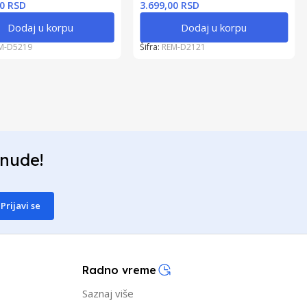
00 RSD
3.699,00 RSD
Dodaj u korpu
Dodaj u korpu
M-D5219
Šifra:
REM-D2121
onude!
Prijavi se
Radno vreme
Saznaj više