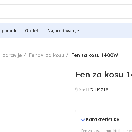
u ponudi
Outlet
Najprodavanije
i zdravlje
Fenovi za kosu
Fen za kosu 1400W
Fen za kosu 
Šifra:
HG-HSZ18
Karakteristike
Fen za kosu kompaktnih dimen