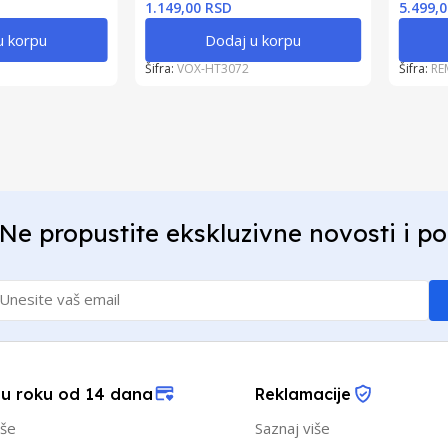
1.149,00 RSD
5.499,
u korpu
Dodaj u korpu
Šifra:
VOX-HT3072
Šifra:
RE
Ne propustite ekskluzivne novosti i p
 u roku od 14 dana
Reklamacije
iše
Saznaj više