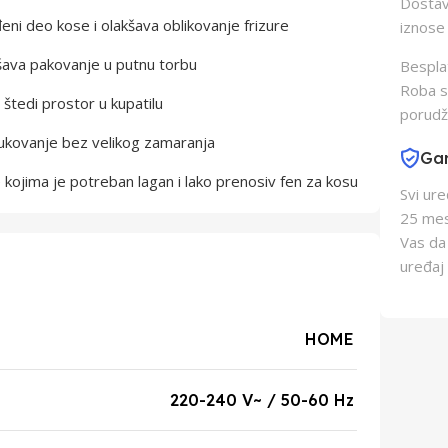
Dostava
ni deo kose i olakšava oblikovanje frizure
iznose 
kšava pakovanje u putnu torbu
Besplat
Roba s
štedi prostor u kupatilu
porudž
kovanje bez velikog zamaranja
Gar
ojima je potreban lagan i lako prenosiv fen za kosu
Svi ur
25 mes
Vas da
uređaj 
HOME
220-240 V~ / 50-60 Hz