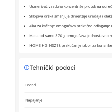
Usmerivač vazduha koncentriše protok na određe
Sklopiva drška smanjuje dimenzije uređaja i ola
Alka za kačenje omogućava praktično odlaganje i 
Masa od samo 370 g omogućava jednostavno ru
HOME HG-HSZ18 praktičan je izbor za korisnike k
Tehnički podaci
Brend
Napajanje