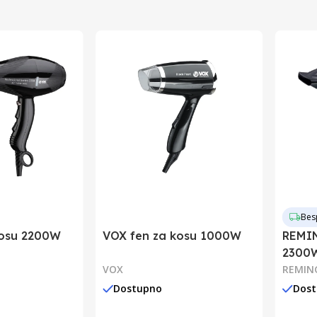
Mađarska
5999084948184
Bes
kosu 2200W
VOX fen za kosu 1000W
REMIN
2300
VOX
REMIN
Dostupno
Dos