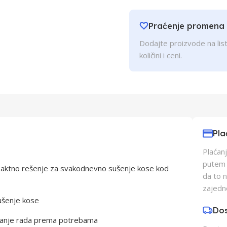
Praćenje promena
Dodajte proizvode na list
količini i ceni.
Pla
Plaćanj
putem p
ktno rešenje za svakodnevno sušenje kose kod
da to 
zajedn
ušenje kose
Do
vanje rada prema potrebama