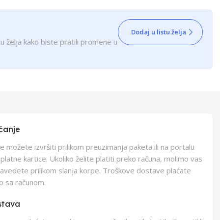
Dodaj u listu želja
u želja kako biste pratili promene u
ćanje
e možete izvršiti prilikom preuzimanja paketa ili na portalu
latne kartice. Ukoliko želite platiti preko računa, molimo vas
navedete prilikom slanja korpe. Troškove dostave plaćate
o sa računom.
stava