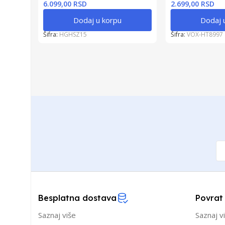
6.099,00 RSD
2.699,00 RSD
Dodaj u korpu
Dodaj 
Šifra:
HGHSZ15
Šifra:
VOX-HT8997
Besplatna dostava
Povrat
Saznaj više
Saznaj v