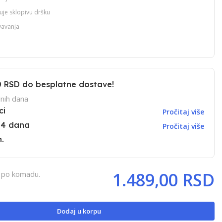
je sklopivu dršku
vavanja
0 RSD
do besplatne dostave!
nih dana
ci
Pročitaj više
14 dana
Pročitaj više
.
1.489,00 RSD
, po komadu.
Dodaj u korpu