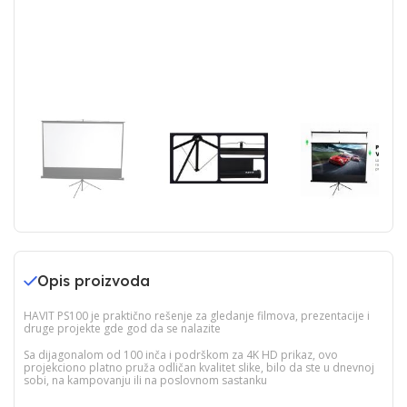
Opis proizvoda
HAVIT PS100 je praktično rešenje za gledanje filmova, prezentacije i
druge projekte gde god da se nalazite
Sa dijagonalom od 100 inča i podrškom za 4K HD prikaz, ovo
projekciono platno pruža odličan kvalitet slike, bilo da ste u dnevnoj
sobi, na kampovanju ili na poslovnom sastanku