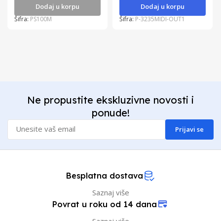
Dodaj u korpu
Dodaj u korpu
Šifra:
PS100M
Šifra:
P-3235MIDI-OUT1
Ne propustite ekskluzivne novosti i
ponude!
Prijavi se
Besplatna dostava
Saznaj više
Povrat u roku od 14 dana