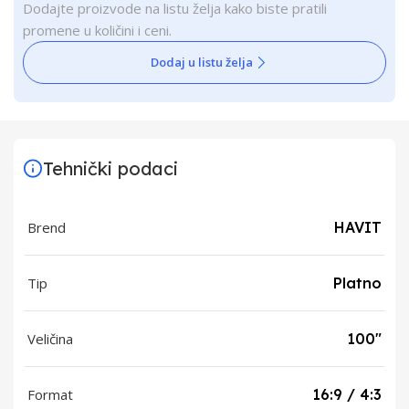
Dodajte proizvode na listu želja kako biste pratili
promene u količini i ceni.
Dodaj u listu želja
Tehnički podaci
Brend
HAVIT
Tip
Platno
Veličina
100"
Format
16:9 / 4:3