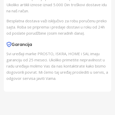
Ukoliko artikli iznose iznad 5.000 Din troškovi dostave idu
na naš račun.
Barkod
6939119065010
Besplatna dostava važi isključivo za robu poručenu preko
sajta. Roba se priprema i predaje dostavi u roku od 24h
od poslate porudžbine (osim neradnih dana).
Garancija
Svi uređaji marke PROSTO, ISKRA, HOME i SAL imaju
garanciju od 25 meseci. Ukoliko primetite nepravilnost u
radu uređaja molimo Vas da nas kontaktirate kako bismo
dogovorili povrat. Mi ćemo taj uređaj proslediti u servis, a
odgovor servisa javiti Vama.