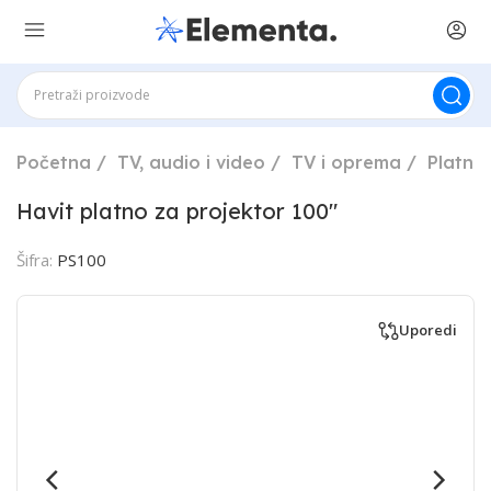
Početna
TV, audio i video
TV i oprema
Platna
Havit platno za projektor 100"
Šifra:
PS100
Uporedi