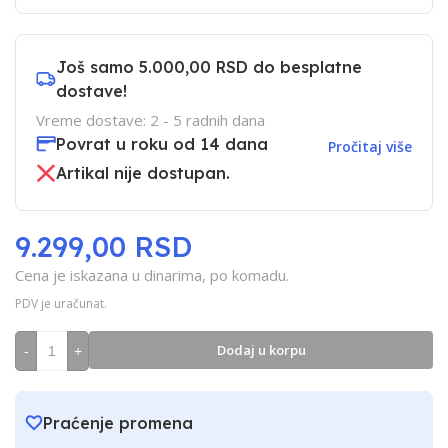
Još samo
5.000,00 RSD
do besplatne
dostave!
Vreme dostave: 2 - 5 radnih dana
Povrat u roku od 14 dana
Pročitaj više
Artikal nije dostupan.
9.299,00 RSD
Cena je iskazana u dinarima, po komadu.
PDV je uračunat.
Dodaj u korpu
-
+
Praćenje promena