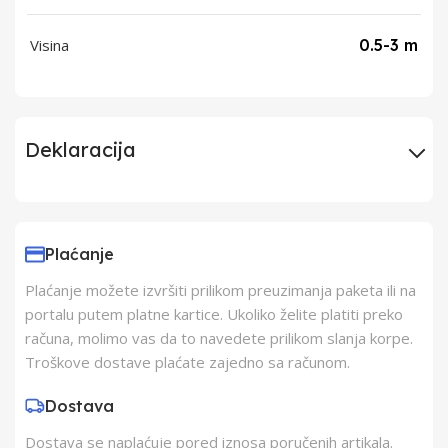
Visina
0.5-3 m
Deklaracija
Uvoznik
Typhon Trade
Electronics Doo
Plaćanje
Plaćanje možete izvršiti prilikom preuzimanja paketa ili na
Proizvođač
Typhon Trade
portalu putem platne kartice. Ukoliko želite platiti preko
Electronics Doo
računa, molimo vas da to navedete prilikom slanja korpe.
Troškove dostave plaćate zajedno sa računom.
Zemlja Porekla
Kina
Dostava
Dostava se naplaćuje pored iznosa poručenih artikala.
Zemlja Uvoza
Kina