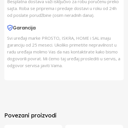
Besplatna dostava važi isključivo za robu poručenu preko
sajta. Roba se priprema i predaje dostavi u roku od 24h
od poslate porudžbine (osim neradnih dana).
Garancija
Svi uređaji marke PROSTO, ISKRA, HOME i SAL imaju
garanciju od 25 meseci. Ukoliko primetite nepravilnost u
radu uređaja molimo Vas da nas kontaktirate kako bismo
dogovorili povrat. Mi ćemo taj uređaj proslediti u servis, a
odgovor servisa javiti Vama.
Povezani proizvodi