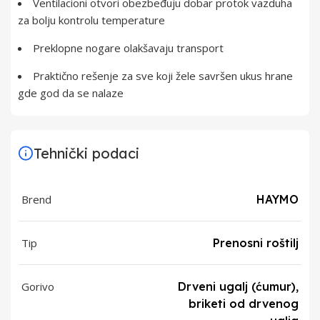
Ventilacioni otvori obezbeđuju dobar protok vazduha
za bolju kontrolu temperature
Preklopne nogare olakšavaju transport
Praktično rešenje za sve koji žele savršen ukus hrane
gde god da se nalaze
Tehnički podaci
Brend
HAYMO
Tip
Prenosni roštilj
Gorivo
Drveni ugalj (ćumur),
briketi od drvenog