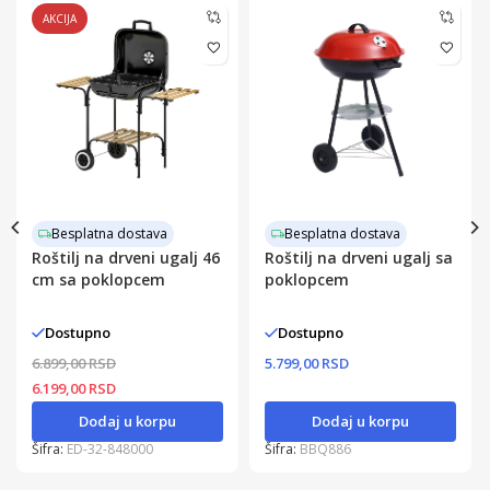
AKCIJA
Besplatna dostava
Besplatna dostava
Roštilj na drveni ugalj 46
Roštilj na drveni ugalj sa
cm sa poklopcem
poklopcem
Dostupno
Dostupno
6.899,00 RSD
5.799,00 RSD
6.199,00 RSD
Dodaj u korpu
Dodaj u korpu
Šifra:
ED-32-848000
Šifra:
BBQ886