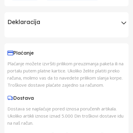
Deklaracija
Uvoznik
Elementa d.o.o.,
Subotica
Plaćanje
Plaćanje možete izvršiti prilikom preuzimanja paketa ili na
Proizvođač
ELEMENTA d.o.o.
portalu putem platne kartice. Ukoliko želite platiti preko
računa, molimo vas da to navedete prilikom slanja korpe.
Zemlja Porekla
Kina
Troškove dostave plaćate zajedno sa računom.
Dostava
Zemlja Uvoza
Kina
Dostava se naplaćuje pored iznosa poručenih artikala.
Ukoliko artikli iznose iznad 5.000 Din troškovi dostave idu
Barkod
8605043311780
na naš račun.