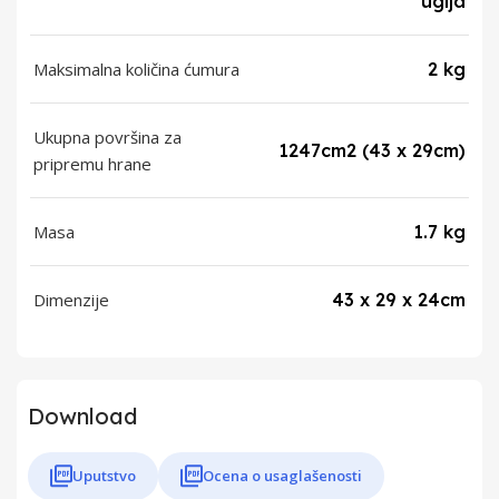
uglja
Maksimalna količina ćumura
2 kg
Ukupna površina za
1247cm2 (43 x 29cm)
pripremu hrane
Masa
1.7 kg
Dimenzije
43 x 29 x 24cm
Download
Uputstvo
Ocena o usaglašenosti