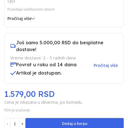
uglja
Poseduje ventilacione otvore
Pročitaj više
Još samo
5.000,00 RSD
do besplatne
dostave!
Vreme dostave: 2 - 5 radnih dana
Povrat u roku od 14 dana
Pročitaj više
Artikal je dostupan.
1.579,00 RSD
Cena je iskazana u dinarima, po komadu.
PDV je uračunat.
Dodaj u korpu
-
+