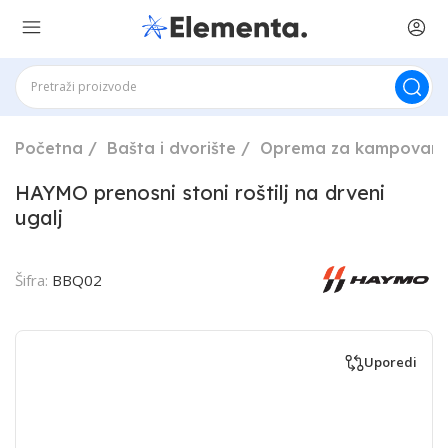
Početna
Bašta i dvorište
Oprema za kampovanj
HAYMO prenosni stoni roštilj na drveni
ugalj
Šifra:
BBQ02
Uporedi