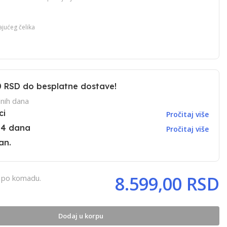
jućeg čelika
0 RSD
do besplatne dostave!
nih dana
ci
Pročitaj više
14 dana
Pročitaj više
an.
8.599,00 RSD
, po komadu.
Dodaj u korpu