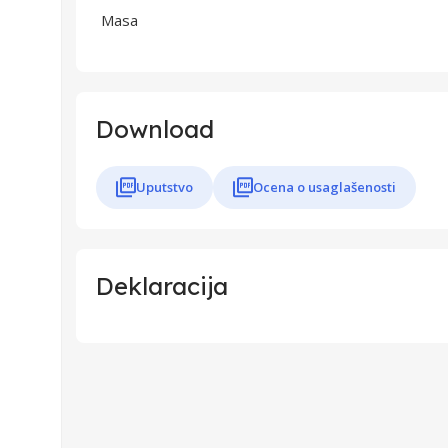
Masa
Download
Uputstvo
Ocena o usaglašenosti
Deklaracija
Uvoznik
Proizvođač