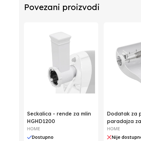
Povezani proizvodi
Zemlja Porekla
Zemlja Uvoza
Barkod
Seckalica - rende za mlin
Dodatak za p
HGHD1200
paradajza za
HOME
HGHD1200
HOME
Dostupno
Nije dostupn