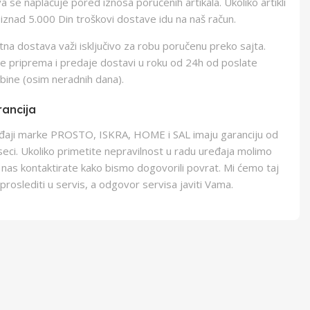
 se naplaćuje pored iznosa poručenih artikala. Ukoliko artikli
iznad 5.000 Din troškovi dostave idu na naš račun.
na dostava važi isključivo za robu poručenu preko sajta.
e priprema i predaje dostavi u roku od 24h od poslate
bine (osim neradnih dana).
ancija
eđaji marke PROSTO, ISKRA, HOME i SAL imaju garanciju od
eci. Ukoliko primetite nepravilnost u radu uređaja molimo
 nas kontaktirate kako bismo dogovorili povrat. Mi ćemo taj
proslediti u servis, a odgovor servisa javiti Vama.