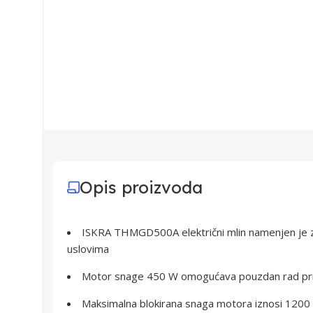
Opis proizvoda
ISKRA THMGD500A električni mlin namenjen je z
uslovima
Motor snage 450 W omogućava pouzdan rad pri
Maksimalna blokirana snaga motora iznosi 1200