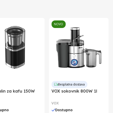
NOVO
Besplatna dostava
lin za kafu 150W
VOX sokovnik 800W 1l
VOX
tupno
Dostupno