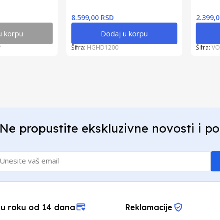
8.599,00 RSD
2.399,
u korpu
Dodaj u korpu
P
Šifra:
HGHD1200
Šifra:
VO
Ne propustite ekskluzivne novosti i p
 u roku od 14 dana
Reklamacije