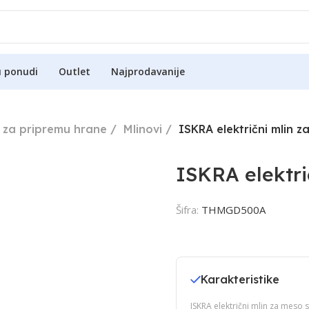
u ponudi
Outlet
Najprodavanije
 za pripremu hrane
Mlinovi
ISKRA električni mlin z
ISKRA elektri
Šifra:
THMGD500A
Karakteristike
ISKRA električni mlin za meso 