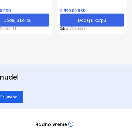
00 RSD
5.999,00 RSD
Dodaj u korpu
Dodaj u korpu
X-CG9411
Šifra:
VOX-ES28
onude!
Prijavi se
Radno vreme