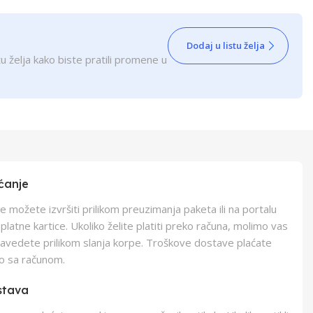
Dodaj u listu želja
u želja kako biste pratili promene u
ćanje
e možete izvršiti prilikom preuzimanja paketa ili na portalu
latne kartice. Ukoliko želite platiti preko računa, molimo vas
navedete prilikom slanja korpe. Troškove dostave plaćate
o sa računom.
stava