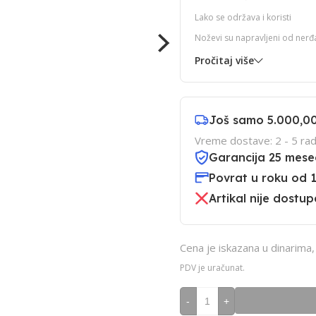
Lako se održava i koristi
Noževi su napravljeni od nerđa
Pročitaj više
Još samo
5.000,0
Vreme dostave: 2 - 5 rad
Garancija 25 mese
Povrat u roku od 
Artikal nije dostup
Cena je iskazana u dinarima
PDV je uračunat.
-
+