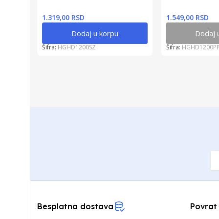
1.319,00 RSD
1.549,00 RSD
Dodaj u korpu
Dodaj 
Šifra:
HGHD1200SZ
Šifra:
HGHD1200P
Besplatna dostava
Povrat