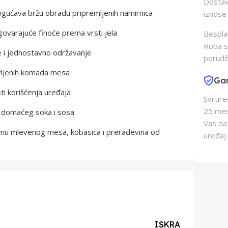
Dostava
gućava bržu obradu pripremljenih namirnica
iznose 
ovarajuće finoće prema vrsti jela
Besplat
Roba s
e i jednostavno održavanje
porudž
avljenih komada mesa
Gar
i korišćenja uređaja
Svi ur
25 mes
u domaćeg soka i sosa
Vas da
mu mlevenog mesa, kobasica i prerađevina od
uređaj 
ISKRA