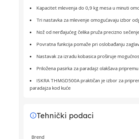
Kapacitet mlevenja do 0,9 kg mesa u minuti omo
Tri nastavka za mlevenje omogućavaju izbor odg
Nož od nerđajućeg čelika pruža precizno sečenj
Povratna funkcija pomaže pri oslobađanju zagl
Nastavak za izradu kobasica proširuje mogućnost
Priložena pasirka za paradajz olakšava priprem
ISKRA THMGD500A praktičan je izbor za pripre
paradajza kod kuće
Tehnički podaci
Brend