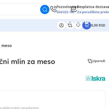
Pozovite nas
Besplatna dostav
024/222-765
Za porudžbine preko
0
0
0
0,00 RSD
a meso
čni mlin za meso
Uporedi
sa elektronskim upravljanjem