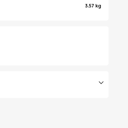
3.57 kg
Elementa d.o.o., Subotica
Tenfly Electrical Appliances