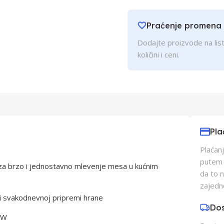
Praćenje promena
Dodajte proizvode na list
količini i ceni.
Pla
Plaćanj
putem p
a brzo i jednostavno mlevenje mesa u kućnim
da to 
zajedn
 svakodnevnoj pripremi hrane
Do
 W