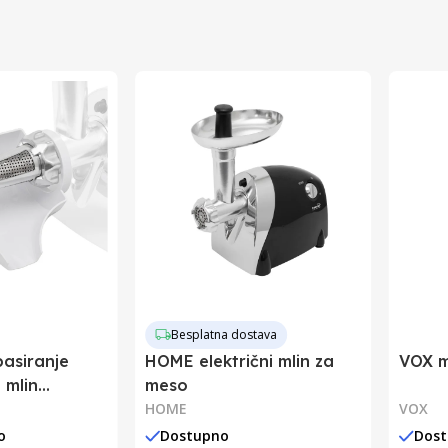
Kina
Slovenija
3830042564980
Besplatna dostava
asiranje
HOME električni mlin za
VOX m
 mlin
meso
HOME
VOX
o
Dostupno
Dos