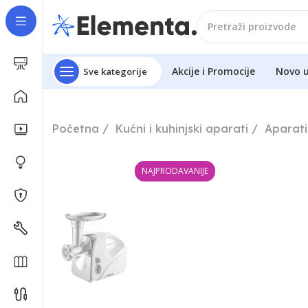
Akcije i Promocije
Novo 
Sve kategorije
Početna
Kućni i kuhinjski aparati
Aparati
NAJPRODAVANIJE