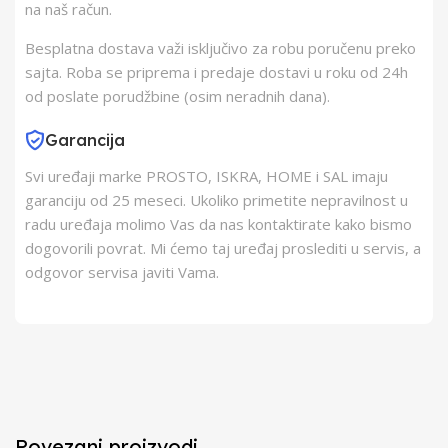
na naš račun.
Besplatna dostava važi isključivo za robu poručenu preko
sajta. Roba se priprema i predaje dostavi u roku od 24h
od poslate porudžbine (osim neradnih dana).
Garancija
Svi uređaji marke PROSTO, ISKRA, HOME i SAL imaju
garanciju od 25 meseci. Ukoliko primetite nepravilnost u
radu uređaja molimo Vas da nas kontaktirate kako bismo
dogovorili povrat. Mi ćemo taj uređaj proslediti u servis, a
odgovor servisa javiti Vama.
Povezani proizvodi