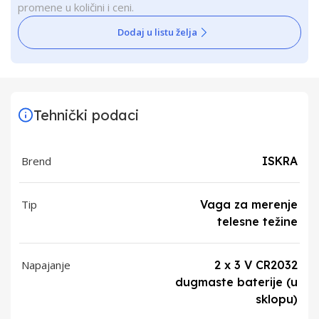
promene u količini i ceni.
Dodaj u listu želja
Tehnički podaci
Brend
ISKRA
Tip
Vaga za merenje
telesne težine
Napajanje
2 x 3 V CR2032
dugmaste baterije (u
sklopu)