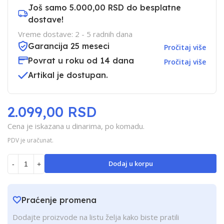
Još samo
5.000,00 RSD
do besplatne
dostave!
Vreme dostave: 2 - 5 radnih dana
Garancija 25 meseci
Pročitaj više
Povrat u roku od 14 dana
Pročitaj više
Artikal je dostupan.
2.099,00 RSD
Cena je iskazana u dinarima, po komadu.
PDV je uračunat.
Dodaj u korpu
-
+
Praćenje promena
Dodajte proizvode na listu želja kako biste pratili