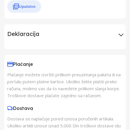
Uputstvo
Deklaracija
Uvoznik
Elementa d.o.o.,
Subotica
Plaćanje
Plaćanje možete izvršiti prilikom preuzimanja paketa ili na
Proizvođač
AHAC (Iskra)
portalu putem platne kartice. Ukoliko želite platiti preko
računa, molimo vas da to navedete prilikom slanja korpe.
Zemlja Porekla
Kina
Troškove dostave plaćate zajedno sa računom.
Dostava
Zemlja Uvoza
Slovenija
Dostava se naplaćuje pored iznosa poručenih artikala.
Ukoliko artikli iznose iznad 5.000 Din troškovi dostave idu
Barkod
3830042565345