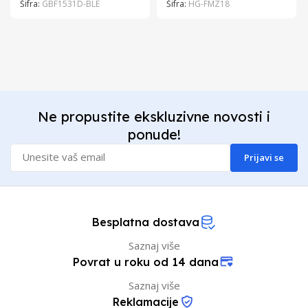
Šifra:
GBF1531D-BLE
Šifra:
HG-FMZ18
Ne propustite ekskluzivne novosti i
ponude!
Prijavi se
Besplatna dostava
Saznaj više
Povrat u roku od 14 dana
Saznaj više
Reklamacije