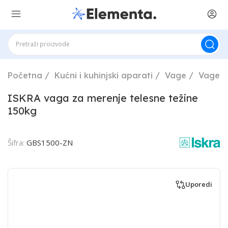
Početna
Kućni i kuhinjski aparati
Vage
Vage z
ISKRA vaga za merenje telesne težine
150kg
Šifra:
GBS1500-ZN
Uporedi