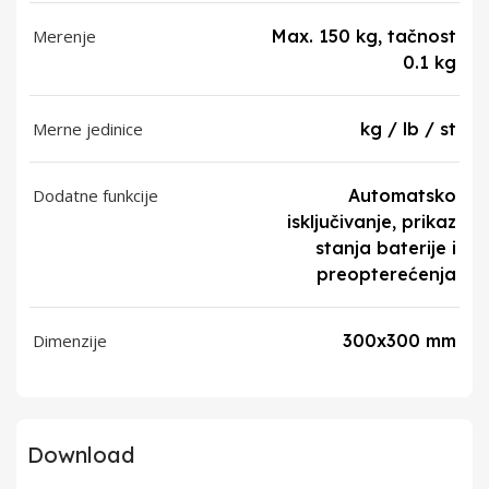
Merenje
Max. 150 kg, tačnost
0.1 kg
Merne jedinice
kg / lb / st
Dodatne funkcije
Automatsko
isključivanje, prikaz
stanja baterije i
preopterećenja
Dimenzije
300x300 mm
Download