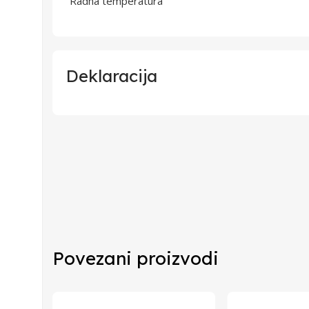
Radna temperatura
Deklaracija
Uvoznik
Proizvođač
Zemlja Porekla
Zemlja Uvoza
Povezani proizvodi
Barkod