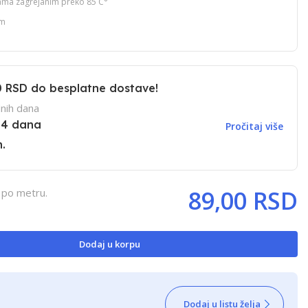
ama zagrejanim preko 85 C°
om
0 RSD
do besplatne dostave!
nih dana
14 dana
Pročitaj više
.
89,00 RSD
 po metru.
Dodaj u korpu
Dodaj u listu želja