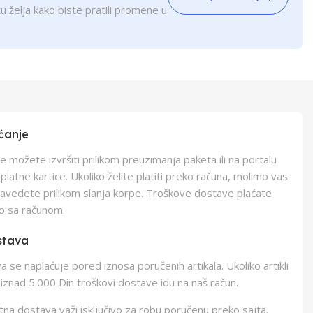
u želja kako biste pratili promene u
ćanje
e možete izvršiti prilikom preuzimanja paketa ili na portalu
latne kartice. Ukoliko želite platiti preko računa, molimo vas
navedete prilikom slanja korpe. Troškove dostave plaćate
o sa računom.
stava
 se naplaćuje pored iznosa poručenih artikala. Ukoliko artikli
iznad 5.000 Din troškovi dostave idu na naš račun.
na dostava važi isključivo za robu poručenu preko sajta.