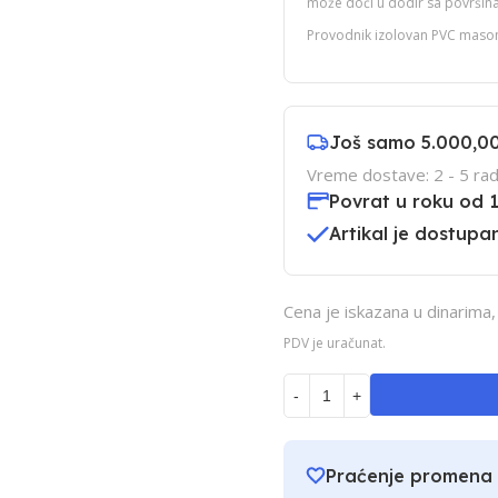
može doći u dodir sa površin
Provodnik izolovan PVC mas
Još samo
5.000,0
Vreme dostave: 2 - 5 rad
Povrat u roku od 
Artikal je dostupan
Cena je iskazana u dinarima,
PDV je uračunat.
-
+
Praćenje promena