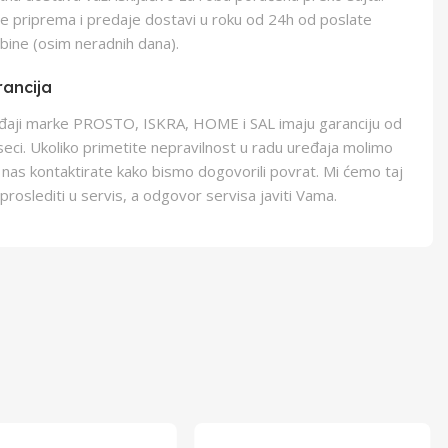
e priprema i predaje dostavi u roku od 24h od poslate
bine (osim neradnih dana).
ancija
eđaji marke PROSTO, ISKRA, HOME i SAL imaju garanciju od
eci. Ukoliko primetite nepravilnost u radu uređaja molimo
 nas kontaktirate kako bismo dogovorili povrat. Mi ćemo taj
proslediti u servis, a odgovor servisa javiti Vama.