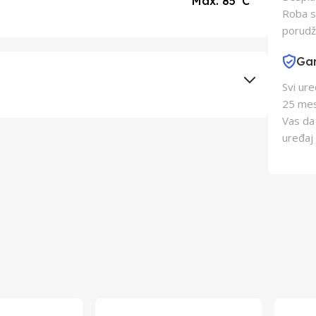
Max. 85°C
Roba s
porudž
Gar
Svi ur
25 mes
Vas da
ELEKTRONAPON D.O.O.
uređaj 
Nikola Kecman
Srbija
Srbija
8600226022286