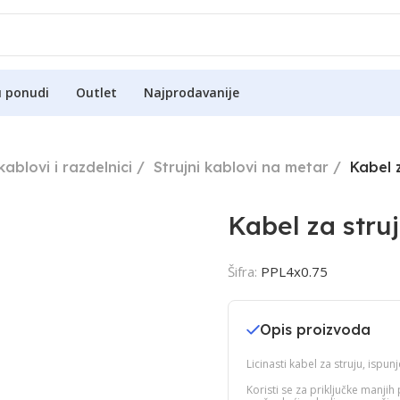
u ponudi
Outlet
Najprodavanije
kablovi i razdelnici
Strujni kablovi na metar
Kabel 
Kabel za stru
Šifra:
PPL4x0.75
Opis proizvoda
Licinasti kabel za struju, is
Koristi se za priključke manj