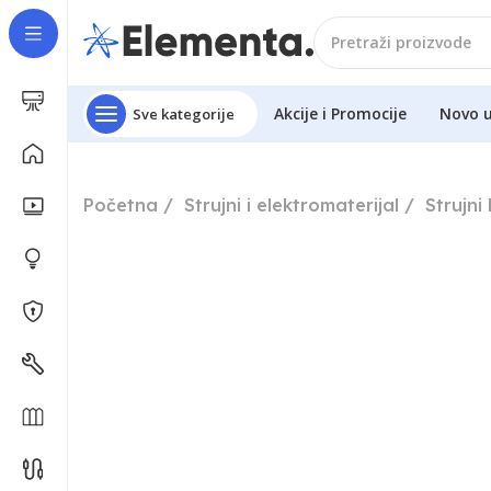
Akcije i Promocije
Novo 
Sve kategorije
Početna
Strujni i elektromaterijal
Strujni 