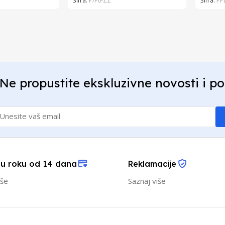
Šifra:
P/F6-ZZ
Šifra:
PP
Ne propustite ekskluzivne novosti i p
 u roku od 14 dana
Reklamacije
iše
Saznaj više