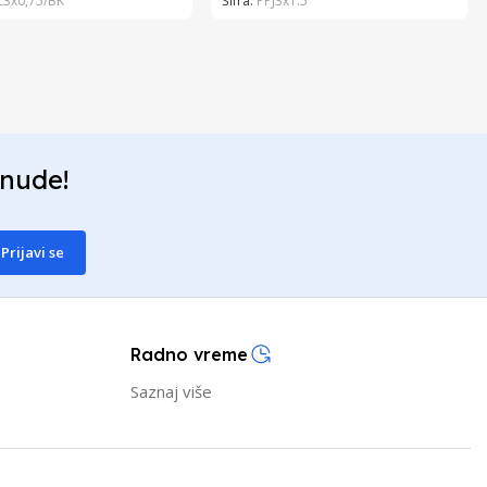
L3x0,75/BK
Šifra:
PPJ3x1.5
onude!
Prijavi se
Radno vreme
Saznaj više