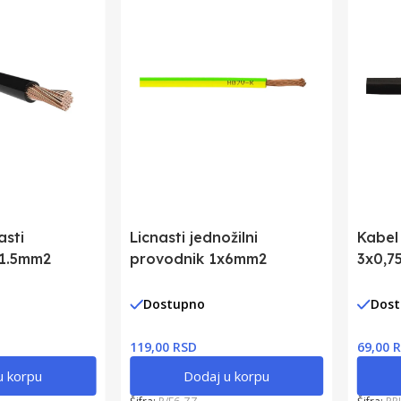
asti
Licnasti jednožilni
Kabel 
x1.5mm2
provodnik 1x6mm2
3x0,7
Dostupno
Dos
119,00 RSD
69,00 
u korpu
Dodaj u korpu