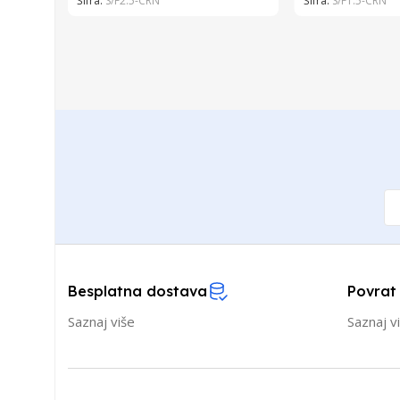
Šifra:
S/F2.5-CRN
Šifra:
S/F1.5-CRN
Besplatna dostava
Povrat
Saznaj više
Saznaj v