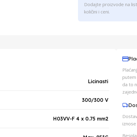
Dodajte proizvode na list
količini i ceni.
Pla
Plaćanj
putem p
Licinasti
da to 
zajedn
300/300 V
Do
Dostava
H03VV-F 4 x 0.75 mm2
iznose 
Besplat