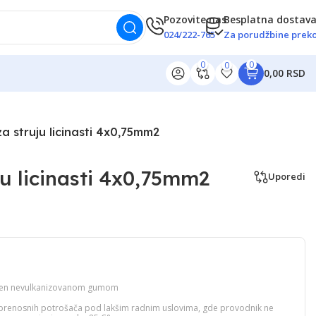
Pozovite nas
Besplatna dostav
024/222-765
Za porudžbine preko
0
0
0
0,00 RSD
za struju licinasti 4x0,75mm2
ju licinasti 4x0,75mm2
Uporedi
punjen nevulkanizovanom gumom
ih prenosnih potrošača pod lakšim radnim uslovima, gde provodnik ne