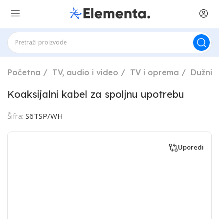
Početna
TV, audio i video
TV i oprema
Dužni 
Koaksijalni kabel za spoljnu upotrebu
Šifra:
S6TSP/WH
Uporedi