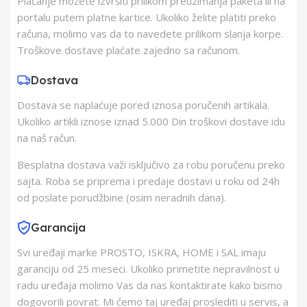
Plaćanje možete izvršiti prilikom preuzimanja paketa ili na
Proizvođač
Somogyi Elektronic
portalu putem platne kartice. Ukoliko želite platiti preko
računa, molimo vas da to navedete prilikom slanja korpe.
Zemlja Porekla
Kina
Troškove dostave plaćate zajedno sa računom.
Dostava
Zemlja Uvoza
Mađarska
Dostava se naplaćuje pored iznosa poručenih artikala.
Ukoliko artikli iznose iznad 5.000 Din troškovi dostave idu
Barkod
5999084900397
na naš račun.
Besplatna dostava važi isključivo za robu poručenu preko
sajta. Roba se priprema i predaje dostavi u roku od 24h
od poslate porudžbine (osim neradnih dana).
Garancija
Svi uređaji marke PROSTO, ISKRA, HOME i SAL imaju
garanciju od 25 meseci. Ukoliko primetite nepravilnost u
radu uređaja molimo Vas da nas kontaktirate kako bismo
dogovorili povrat. Mi ćemo taj uređaj proslediti u servis, a