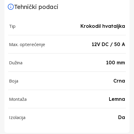
Tehnički podaci
Tip
Krokodil hvataljka
Max. opterećenje
12V DC / 50 A
Dužina
100 mm
Boja
Crna
Montaža
Lemna
Izolacija
Da