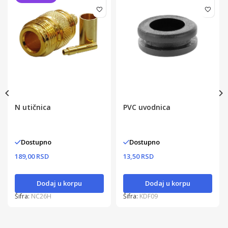
N utičnica
PVC uvodnica
Dostupno
Dostupno
189,00 RSD
13,50 RSD
Dodaj u korpu
Dodaj u korpu
Šifra:
NC26H
Šifra:
KDF09