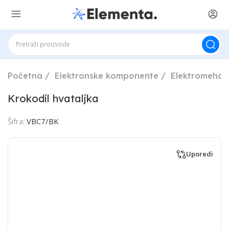
Početna
Elektronske komponente
Elektromehan
Krokodil hvataljka
Šifra:
VBC7/BK
Uporedi