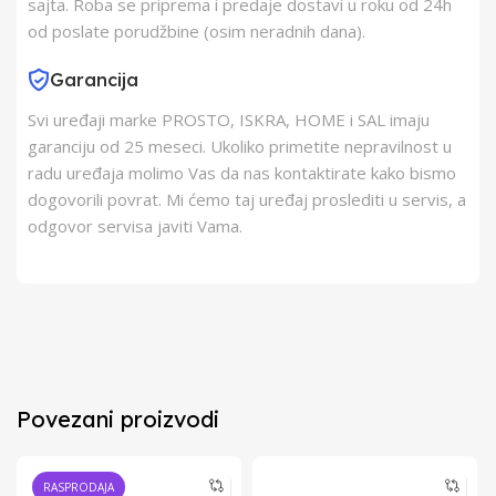
sajta. Roba se priprema i predaje dostavi u roku od 24h
od poslate porudžbine (osim neradnih dana).
Garancija
Svi uređaji marke PROSTO, ISKRA, HOME i SAL imaju
garanciju od 25 meseci. Ukoliko primetite nepravilnost u
radu uređaja molimo Vas da nas kontaktirate kako bismo
dogovorili povrat. Mi ćemo taj uređaj proslediti u servis, a
odgovor servisa javiti Vama.
Povezani proizvodi
RASPRODAJA