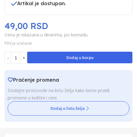
Artikal je dostupan.
49,00 RSD
Cena je iskazana u dinarima, po komadu.
PDV je uračunat.
Dodaj u korpu
-
+
Praćenje promena
Dodajte proizvode na listu želja kako biste pratili
promene u količini i ceni.
Dodaj u listu želja