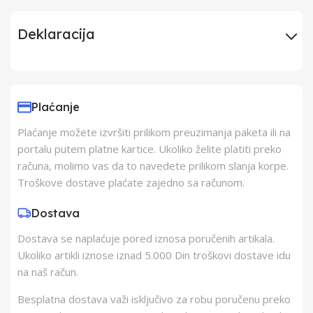
Deklaracija
Uvoznik
Elementa d.o.o.,
Subotica
Plaćanje
Plaćanje možete izvršiti prilikom preuzimanja paketa ili na
Proizvođač
Changzhou AVI
portalu putem platne kartice. Ukoliko želite platiti preko
računa, molimo vas da to navedete prilikom slanja korpe.
Zemlja Porekla
Kina
Troškove dostave plaćate zajedno sa računom.
Dostava
Zemlja Uvoza
Kina
Dostava se naplaćuje pored iznosa poručenih artikala.
Ukoliko artikli iznose iznad 5.000 Din troškovi dostave idu
Barkod
8605043301125
na naš račun.
Besplatna dostava važi isključivo za robu poručenu preko