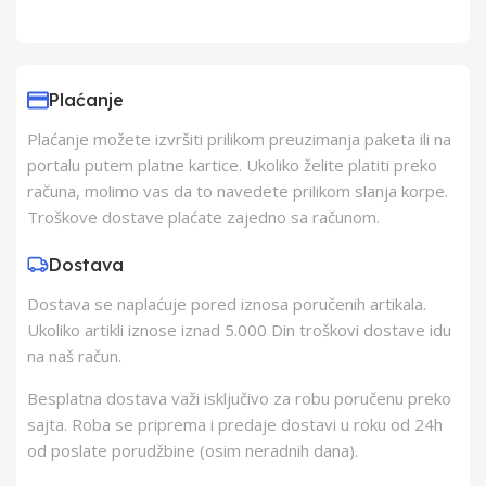
Uvoznik
Elementa d.o.o.,
Subotica
Plaćanje
Plaćanje možete izvršiti prilikom preuzimanja paketa ili na
Proizvođač
Schukat Electronic
portalu putem platne kartice. Ukoliko želite platiti preko
gmbh
računa, molimo vas da to navedete prilikom slanja korpe.
Troškove dostave plaćate zajedno sa računom.
Zemlja Porekla
Kina
Dostava
Dostava se naplaćuje pored iznosa poručenih artikala.
Zemlja Uvoza
Kina
Ukoliko artikli iznose iznad 5.000 Din troškovi dostave idu
na naš račun.
Besplatna dostava važi isključivo za robu poručenu preko
sajta. Roba se priprema i predaje dostavi u roku od 24h
od poslate porudžbine (osim neradnih dana).