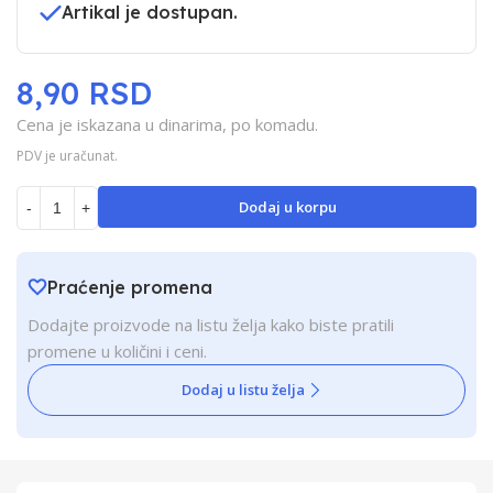
Artikal je dostupan.
8,90 RSD
Cena je iskazana u dinarima, po komadu.
PDV je uračunat.
Dodaj u korpu
-
+
Praćenje promena
Dodajte proizvode na listu želja kako biste pratili
promene u količini i ceni.
Dodaj u listu želja