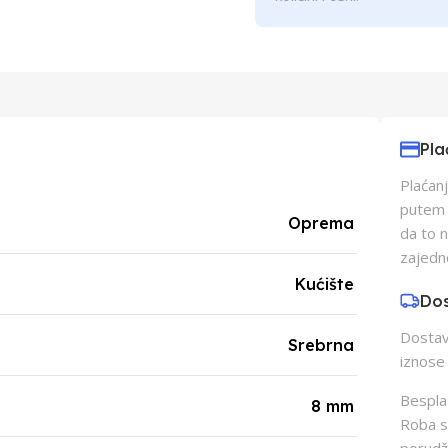
Pla
Plaćanj
putem p
Oprema
da to 
zajedn
Kućište
Do
Dostava
Srebrna
iznose 
Besplat
8 mm
Roba s