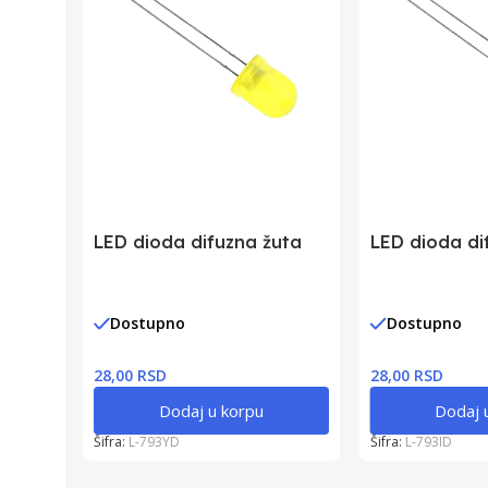
LED dioda difuzna žuta
LED dioda di
Dostupno
Dostupno
28,00 RSD
28,00 RSD
Dodaj u korpu
Dodaj 
Šifra:
L-793YD
Šifra:
L-793ID