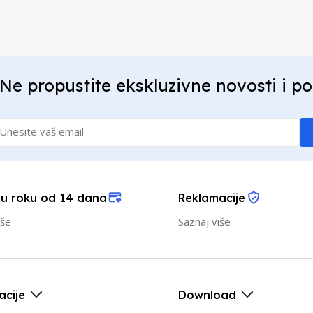
Ne propustite ekskluzivne novosti i p
 u roku od 14 dana
Reklamacije
iše
Saznaj više
acije
Download