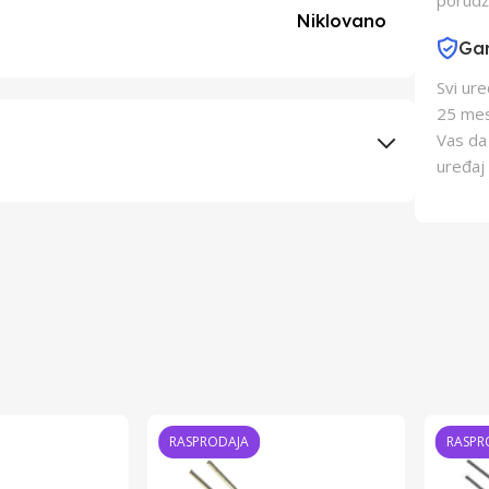
porudž
Niklovano
Gar
Svi ur
25 mes
Vas da
uređaj 
Elementa d.o.o., Subotica
Schukat Electronic gmbh
Kina
Kina
RASPRODAJA
RASPR