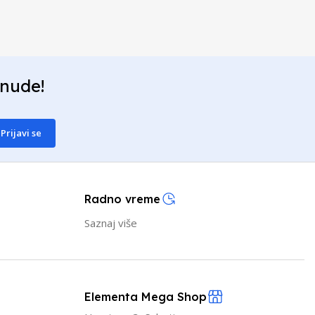
onude!
Prijavi se
Radno vreme
Saznaj više
Elementa Mega Shop