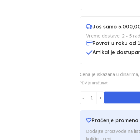
Još samo
5.000,0
Vreme dostave: 2 - 5 rad
Povrat u roku od 
Artikal je dostupan
Cena je iskazana u dinarima
PDV je uračunat.
-
+
Praćenje promena
Dodajte proizvode na list
količini i ceni.