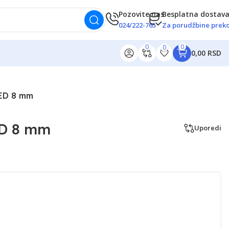
Pozovite nas
Besplatna dostav
024/222-765
Za porudžbine preko
0
0
0
0,00 RSD
LED 8 mm
ED 8 mm
Uporedi