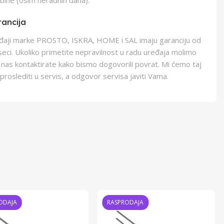
bine (osim neradnih dana).
ancija
eđaji marke PROSTO, ISKRA, HOME i SAL imaju garanciju od
eci. Ukoliko primetite nepravilnost u radu uređaja molimo
 nas kontaktirate kako bismo dogovorili povrat. Mi ćemo taj
proslediti u servis, a odgovor servisa javiti Vama.
ODAJA
RASPRODAJA