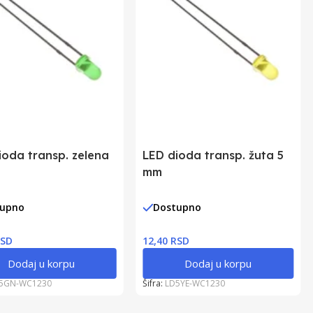
ioda transp. zelena
LED dioda transp. žuta 5
mm
tupno
Dostupno
RSD
12,40 RSD
Dodaj u korpu
Dodaj u korpu
5GN-WC1230
Šifra:
LD5YE-WC1230