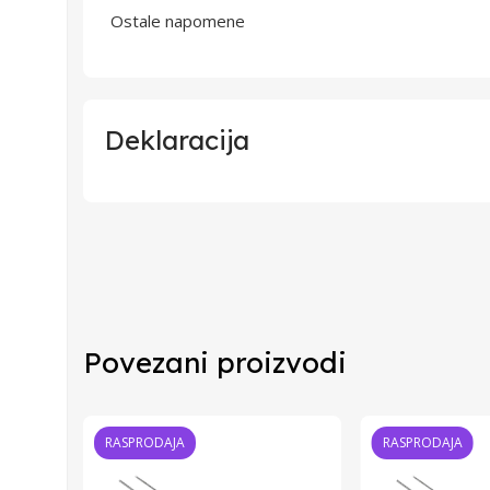
Ostale napomene
Deklaracija
Uvoznik
Proizvođač
Zemlja Porekla
Povezani proizvodi
Zemlja Uvoza
RASPRODAJA
RASPRODAJA