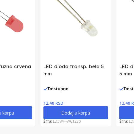
fuzna crvena
LED dioda transp. bela 5
LED d
mm
5 mm
Dostupno
Dos
12,40 RSD
12,40 
u korpu
Dodaj u korpu
Šifra:
LD5WH-WC1230
Šifra:
LD