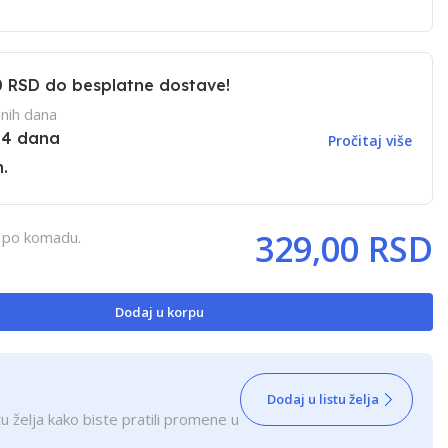
0 RSD
do besplatne dostave!
nih dana
14 dana
Pročitaj više
.
329,00 RSD
, po komadu.
Dodaj u korpu
Dodaj u listu želja
u želja kako biste pratili promene u