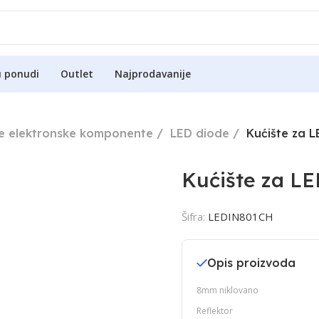
u ponudi
Outlet
Najprodavanije
ne elektronske komponente
LED diode
Kućište za 
Kućište za L
Šifra:
LEDIN801CH
Opis proizvoda
8mm niklovano
Reflektor