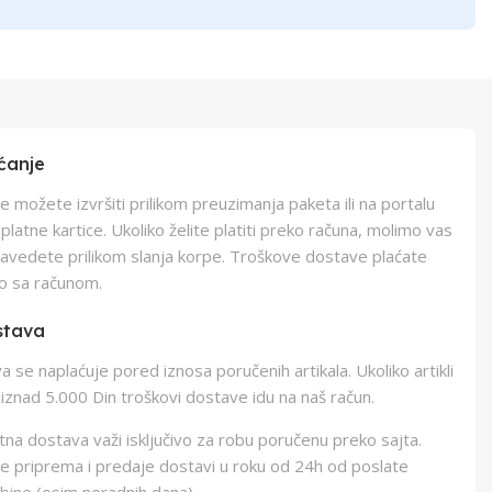
ćanje
e možete izvršiti prilikom preuzimanja paketa ili na portalu
latne kartice. Ukoliko želite platiti preko računa, molimo vas
navedete prilikom slanja korpe. Troškove dostave plaćate
o sa računom.
stava
 se naplaćuje pored iznosa poručenih artikala. Ukoliko artikli
iznad 5.000 Din troškovi dostave idu na naš račun.
na dostava važi isključivo za robu poručenu preko sajta.
e priprema i predaje dostavi u roku od 24h od poslate