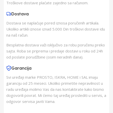
Zemlja Porekla
Kina
Troškove dostave plaćate zajedno sa računom.
Dostava
Zemlja Uvoza
Mađarska
Dostava se naplaćuje pored iznosa poručenih artikala.
Ukoliko artikli iznose iznad 5.000 Din troškovi dostave idu
Barkod
5999084957551
na naš račun.
Besplatna dostava važi isključivo za robu poručenu preko
sajta. Roba se priprema i predaje dostavi u roku od 24h
od poslate porudžbine (osim neradnih dana).
Garancija
Svi uređaji marke PROSTO, ISKRA, HOME i SAL imaju
garanciju od 25 meseci. Ukoliko primetite nepravilnost u
radu uređaja molimo Vas da nas kontaktirate kako bismo
dogovorili povrat. Mi ćemo taj uređaj proslediti u servis, a
odgovor servisa javiti Vama.