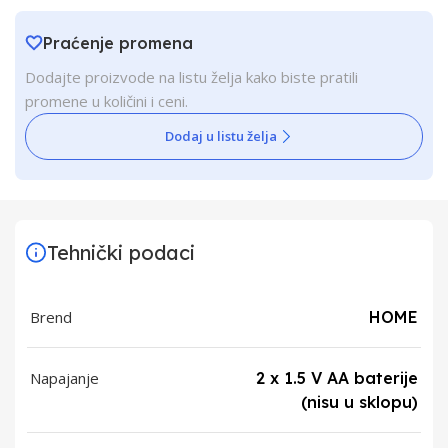
Praćenje promena
Dodajte proizvode na listu želja kako biste pratili
promene u količini i ceni.
Dodaj u listu želja
Tehnički podaci
Brend
HOME
Napajanje
2 x 1.5 V AA baterije
(nisu u sklopu)