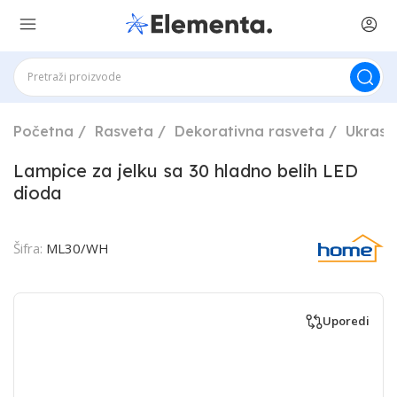
Početna
Rasveta
Dekorativna rasveta
Ukrasi 
Lampice za jelku sa 30 hladno belih LED
dioda
Šifra:
ML30/WH
Uporedi