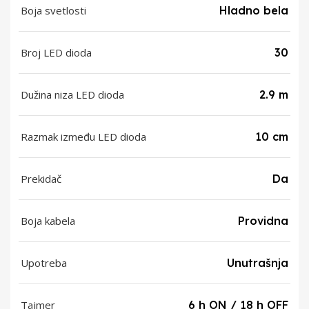
Boja svetlosti
Hladno bela
Broj LED dioda
30
Dužina niza LED dioda
2.9 m
Razmak između LED dioda
10 cm
Prekidač
Da
Boja kabela
Providna
Upotreba
Unutrašnja
Tajmer
6 h ON / 18 h OFF