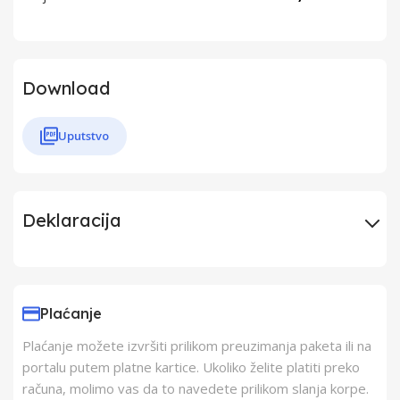
Download
Uputstvo
Deklaracija
Uvoznik
Elementa d.o.o.,
Subotica
Plaćanje
Plaćanje možete izvršiti prilikom preuzimanja paketa ili na
Proizvođač
SOMOGYI
portalu putem platne kartice. Ukoliko želite platiti preko
računa, molimo vas da to navedete prilikom slanja korpe.