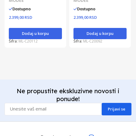
20m
MODEE
20m
MODEE
Dostupno
Dostupno
2.399,00 RSD
2.399,00 RSD
Dodaj u korpu
Dodaj u korpu
Šifra:
ML-C20112
Šifra:
ML-C20092
Ne propustite ekskluzivne novosti i
ponude!
Prijavi se