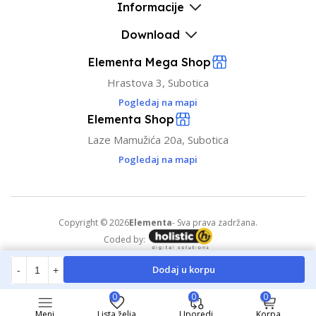
Informacije
Download
Elementa Mega Shop
Hrastova 3, Subotica
Pogledaj na mapi
Elementa Shop
Laze Mamužića 20a, Subotica
Pogledaj na mapi
Copyright © 2026
Elementa
- Sva prava zadržana.
Coded by:
Dodaj u korpu
-
+
0
0
0
Meni
Lista želja
Uporedi
Korpa