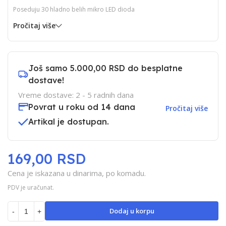
Poseduju 30 hladno belih mikro LED dioda
Pročitaj više
Još samo
5.000,00 RSD
do besplatne
dostave!
Vreme dostave: 2 - 5 radnih dana
Povrat u roku od 14 dana
Pročitaj više
Artikal je dostupan.
169,00 RSD
Cena je iskazana u dinarima, po komadu.
PDV je uračunat.
Dodaj u korpu
-
+