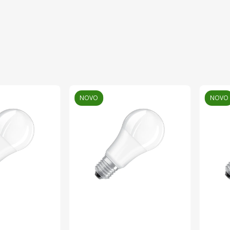
Elementa D.o.o.
LEDVANCE GmbH
Kina
Poljska
NOVO
NOVO
4058075439597