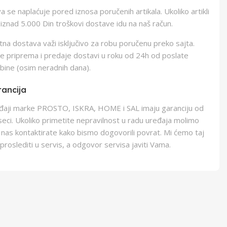
 se naplaćuje pored iznosa poručenih artikala. Ukoliko artikli
iznad 5.000 Din troškovi dostave idu na naš račun.
na dostava važi isključivo za robu poručenu preko sajta.
e priprema i predaje dostavi u roku od 24h od poslate
bine (osim neradnih dana).
ancija
eđaji marke PROSTO, ISKRA, HOME i SAL imaju garanciju od
eci. Ukoliko primetite nepravilnost u radu uređaja molimo
 nas kontaktirate kako bismo dogovorili povrat. Mi ćemo taj
proslediti u servis, a odgovor servisa javiti Vama.