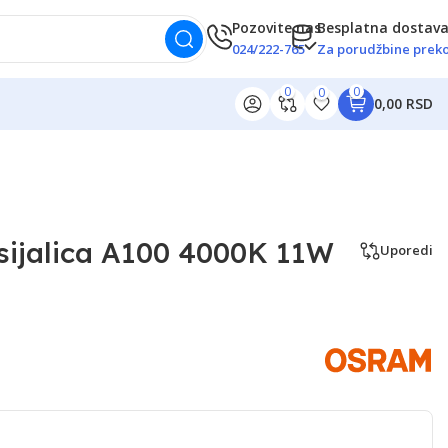
Pozovite nas
Besplatna dostav
024/222-765
Za porudžbine preko
0
0
0
0,00 RSD
sijalica A100 4000K 11W
Uporedi