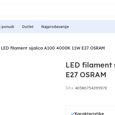
u ponudi
Outlet
Najprodavanije
LED filament sijalica A100 4000K 11W E27 OSRAM
LED filament 
E27 OSRAM
Šifra:
4058075439597E
Karakteristike