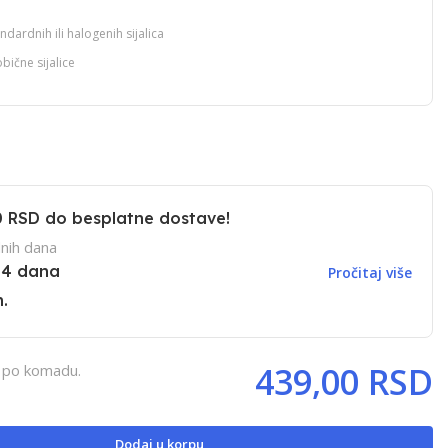
dardnih ili halogenih sijalica
ične sijalice
0 RSD
do besplatne dostave!
nih dana
14 dana
Pročitaj više
.
439,00 RSD
, po komadu.
Dodaj u korpu