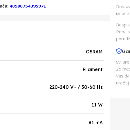
đača:
4058075439597E
Dostava
iznose 
Besplat
Roba s
porudž
Gar
OSRAM
Svi ur
25 mes
Filament
Vas da
uređaj 
220-240 V~ / 50-60 Hz
11 W
81 mA