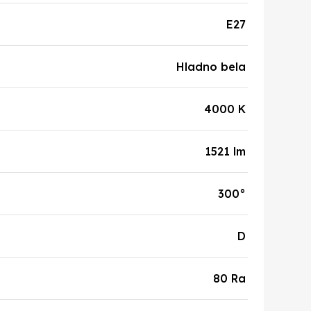
E27
Hladno bela
4000 K
1521 lm
300°
D
80 Ra