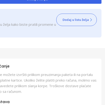
Dodaj u listu želja
u želja kako biste pratili promene u
ćanje
e možete izvršiti prilikom preuzimanja paketa ili na portalu
latne kartice. Ukoliko želite platiti preko računa, molimo vas
navedete prilikom slanja korpe. Troškove dostave plaćate
o sa računom.
stava