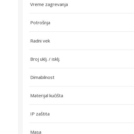
Vreme zagrevanja
Potrošnja
Radni vek
Broj uklj. / isklj.
Dimabilnost
Materijal kućišta
IP zaštita
Masa