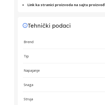
Link ka stranici proizvoda na sajtu proizvo
Tehnički podaci
Brend
Tip
Napajanje
Snaga
Struja