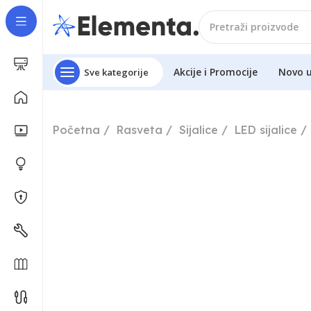
Akcije i Promocije
Novo 
Sve kategorije
Početna
Rasveta
Sijalice
LED sijalice