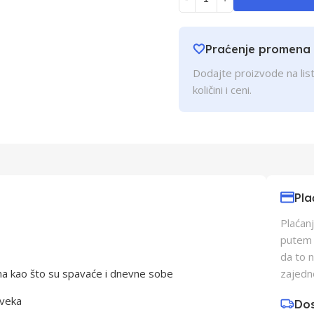
Praćenje promena
Dodajte proizvode na list
količini i ceni.
Pla
Plaćanj
putem p
da to 
a kao što su spavaće i dnevne sobe
zajedn
 veka
Do