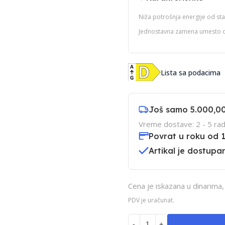
Niža potrošnja energije od stan
Jednostavna zamena umesto ob
Lista sa podacima
Još samo
5.000,0
Vreme dostave: 2 - 5 rad
Povrat u roku od 
Artikal je dostupan
Cena je iskazana u dinarima
PDV je uračunat.
-
+