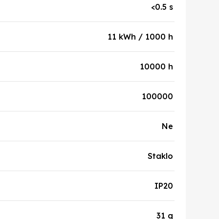
<0.5 s
11 kWh / 1000 h
10000 h
100000
Ne
Staklo
IP20
31 g