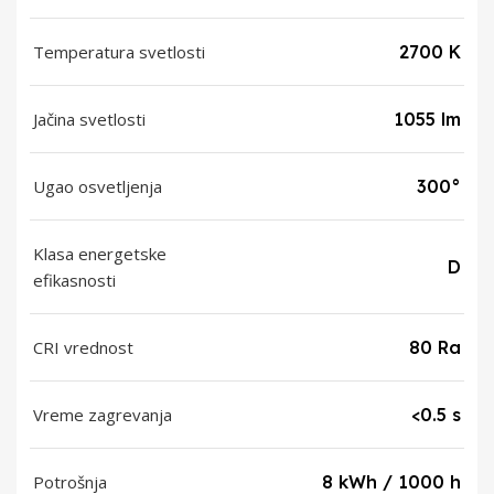
Temperatura svetlosti
2700 K
Jačina svetlosti
1055 lm
Ugao osvetljenja
300°
Klasa energetske
D
efikasnosti
CRI vrednost
80 Ra
Vreme zagrevanja
<0.5 s
Potrošnja
8 kWh / 1000 h