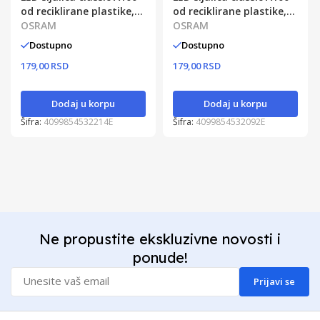
od reciklirane plastike,
od reciklirane plastike,
13W, 6500K, E27 OSRAM
OSRAM
13W, 4000K, E27 OSRAM
OSRAM
Dostupno
Dostupno
179,00 RSD
179,00 RSD
Dodaj u korpu
Dodaj u korpu
Šifra:
4099854532214E
Šifra:
4099854532092E
Ne propustite ekskluzivne novosti i
ponude!
Prijavi se