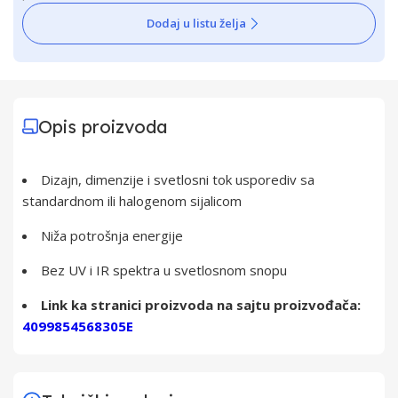
Dodaj u listu želja
Opis proizvoda
Dizajn, dimenzije i svetlosni tok usporediv sa
standardnom ili halogenom sijalicom
Niža potrošnja energije
Bez UV i IR spektra u svetlosnom snopu
Link ka stranici proizvoda na sajtu proizvođača:
4099854568305E