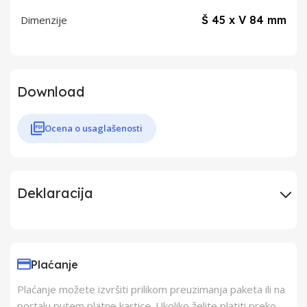
Dimenzije
Š 45 x V 84 mm
Download
Ocena o usaglašenosti
Deklaracija
Uvoznik
Elementa D.o.o.
Plaćanje
Proizvođač
LEDVANCE GmbH
Plaćanje možete izvršiti prilikom preuzimanja paketa ili na
portalu putem platne kartice. Ukoliko želite platiti preko