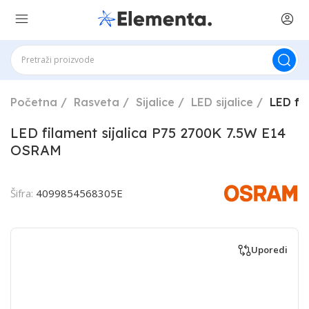
Početna
Rasveta
Sijalice
LED sijalice
LED fi
LED filament sijalica P75 2700K 7.5W E14
OSRAM
Šifra:
4099854568305E
Uporedi