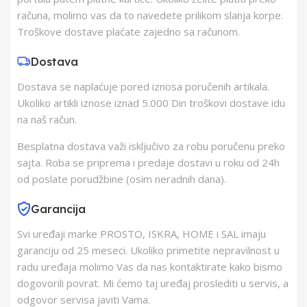
Zemlja Porekla
Kina
računa, molimo vas da to navedete prilikom slanja korpe.
Troškove dostave plaćate zajedno sa računom.
Zemlja Uvoza
Poljska
Dostava
Dostava se naplaćuje pored iznosa poručenih artikala.
Barkod
4099854568305
Ukoliko artikli iznose iznad 5.000 Din troškovi dostave idu
na naš račun.
Besplatna dostava važi isključivo za robu poručenu preko
sajta. Roba se priprema i predaje dostavi u roku od 24h
od poslate porudžbine (osim neradnih dana).
Garancija
Svi uređaji marke PROSTO, ISKRA, HOME i SAL imaju
garanciju od 25 meseci. Ukoliko primetite nepravilnost u
radu uređaja molimo Vas da nas kontaktirate kako bismo
dogovorili povrat. Mi ćemo taj uređaj proslediti u servis, a
odgovor servisa javiti Vama.