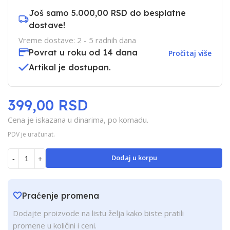
Još samo
5.000,00 RSD
do besplatne
dostave!
Vreme dostave: 2 - 5 radnih dana
Povrat u roku od 14 dana
Pročitaj više
Artikal je dostupan.
399,00 RSD
Cena je iskazana u dinarima, po komadu.
PDV je uračunat.
Dodaj u korpu
-
+
Praćenje promena
Dodajte proizvode na listu želja kako biste pratili
promene u količini i ceni.