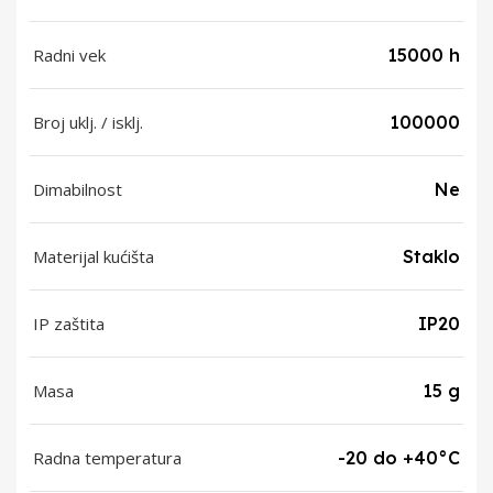
Radni vek
15000 h
Broj uklj. / isklj.
100000
Dimabilnost
Ne
Materijal kućišta
Staklo
IP zaštita
IP20
Masa
15 g
Radna temperatura
-20 do +40°C