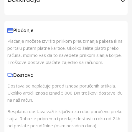
Uvoznik
Elementa d.o.o.,
Subotica
Plaćanje
Plaćanje možete izvršiti prilikom preuzimanja paketa ili na
Proizvođač
ELEMENTA d.o.o.
portalu putem platne kartice. Ukoliko želite platiti preko
računa, molimo vas da to navedete prilikom slanja korpe.
Zemlja Porekla
Kina
Troškove dostave plaćate zajedno sa računom.
Dostava
Zemlja Uvoza
Kina
Dostava se naplaćuje pored iznosa poručenih artikala.
Ukoliko artikli iznose iznad 5.000 Din troškovi dostave idu
Barkod
8606006539746
na naš račun.
Besplatna dostava važi isključivo za robu poručenu preko
sajta. Roba se priprema i predaje dostavi u roku od 24h
od poslate porudžbine (osim neradnih dana).