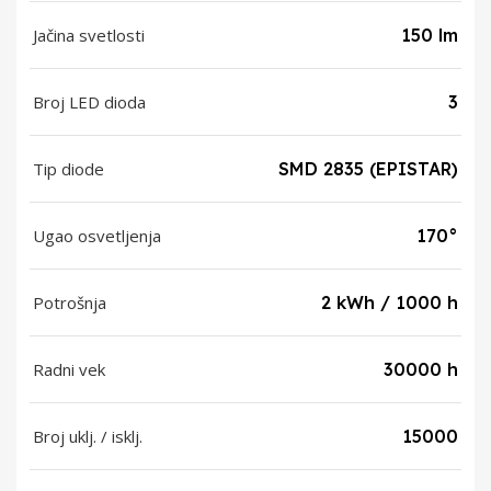
Jačina svetlosti
150 lm
Broj LED dioda
3
Tip diode
SMD 2835 (EPISTAR)
Ugao osvetljenja
170°
Potrošnja
2 kWh / 1000 h
Radni vek
30000 h
Broj uklj. / isklj.
15000