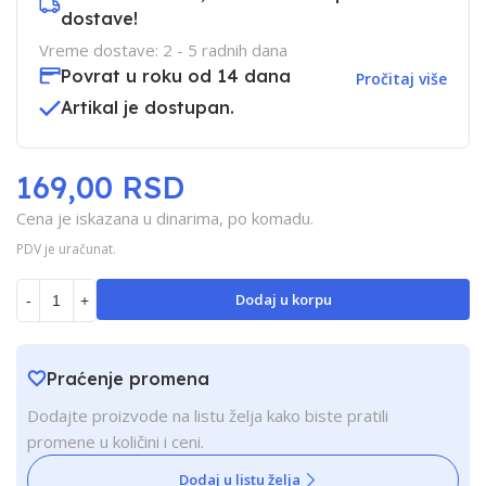
dostave!
Vreme dostave: 2 - 5 radnih dana
Povrat u roku od 14 dana
Pročitaj više
Artikal je dostupan.
169,00 RSD
Cena je iskazana u dinarima, po komadu.
PDV je uračunat.
Dodaj u korpu
-
+
Praćenje promena
Dodajte proizvode na listu želja kako biste pratili
promene u količini i ceni.
Dodaj u listu želja