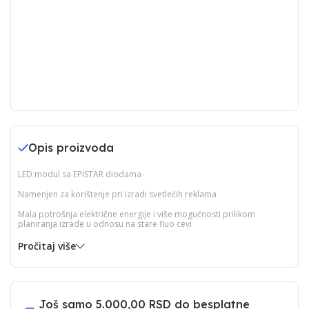
Opis proizvoda
LED modul sa EPISTAR diodama
Namenjen za korištenje pri izradi svetlećih reklama
Mala potrošnja električne energije i više mogućnosti prilikom
planiranja izrade u odnosu na stare fluo cevi
Pročitaj više
Još samo
5.000,00 RSD
do besplatne