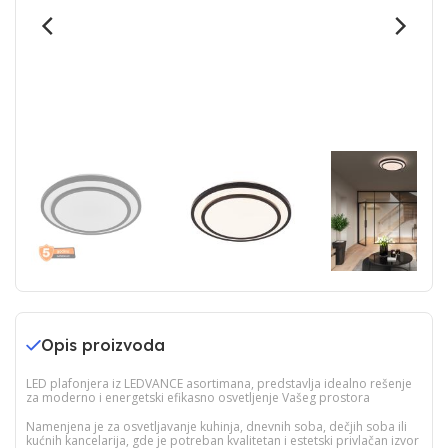
Opis proizvoda
LED plafonjera iz LEDVANCE asortimana, predstavlja idealno rešenje
za moderno i energetski efikasno osvetljenje Vašeg prostora
Namenjena je za osvetljavanje kuhinja, dnevnih soba, dečjih soba ili
kućnih kancelarija, gde je potreban kvalitetan i estetski privlačan izvor