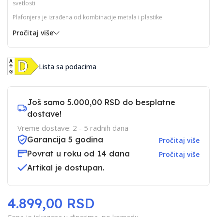
svetlosti
Plafonjera je izrađena od kombinacije metala i plastike
Pročitaj više
Lista sa podacima
Još samo
5.000,00 RSD
do besplatne
dostave!
Vreme dostave: 2 - 5 radnih dana
Garancija 5 godina
Pročitaj više
Povrat u roku od 14 dana
Pročitaj više
Artikal je dostupan.
4.899,00 RSD
Cena je iskazana u dinarima, po komadu.