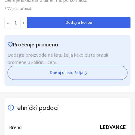
PDV je uračunat.
Dodaj u korpu
-
+
Praćenje promena
Dodajte proizvode na listu želja kako biste pratili
promene u količini i ceni.
Dodaj u listu želja
Tehnički podaci
Brend
LEDVANCE