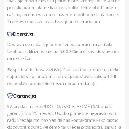
Plaćanje možete izvršiti prilikom preuzimanja paketa ili na
portalu putem platne kartice. Ukoliko želite platiti preko
Zemlja Porekla
Kina
računa, molimo vas da to navedete prilikom slanja korpe.
Troškove dostave plaćate zajedno sa računom.
Zemlja Uvoza
Poljska
Dostava
Dostava se naplaćuje pored iznosa poručenih artikala.
Barkod
4058075829367
Ukoliko artikli iznose iznad 5.000 Din troškovi dostave idu
na naš račun.
Besplatna dostava važi isključivo za robu poručenu preko
sajta. Roba se priprema i predaje dostavi u roku od 24h
od poslate porudžbine (osim neradnih dana).
Garancija
Svi uređaji marke PROSTO, ISKRA, HOME i SAL imaju
garanciju od 25 meseci. Ukoliko primetite nepravilnost u
radu uređaja molimo Vas da nas kontaktirate kako bismo
dogovorili povrat. Mi ćemo taj uređaj proslediti u servis, a