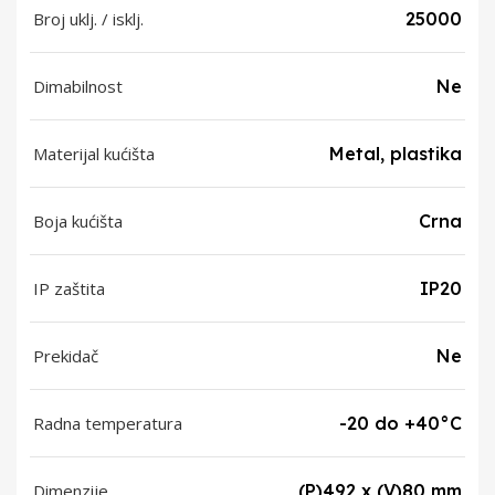
Broj uklj. / isklj.
25000
Dimabilnost
Ne
Materijal kućišta
Metal, plastika
Boja kućišta
Crna
IP zaštita
IP20
Prekidač
Ne
Radna temperatura
-20 do +40°C
Dimenzije
(P)492 x (V)80 mm