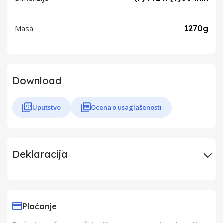
Masa
1270g
Download
Uputstvo
Ocena o usaglašenosti
Deklaracija
Uvoznik
Elementa D.o.o.
Plaćanje
Proizvođač
LEDVANCE GmbH