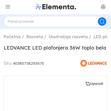
Početna
Rasveta
Unutrašnja rasveta
LED plaf
LEDVANCE LED plafonjera 36W toplo bela
Šifra:
4058075829367E
Uporedi