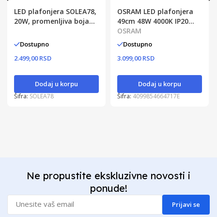
LED plafonjera SOLEA78,
OSRAM LED plafonjera
20W, promenljiva boja
49cm 48W 4000K IP20
svetla
bela
OSRAM
Dostupno
Dostupno
2.499,00 RSD
3.099,00 RSD
Dodaj u korpu
Dodaj u korpu
Šifra:
SOLEA78
Šifra:
4099854664717E
Ne propustite ekskluzivne novosti i
ponude!
Prijavi se