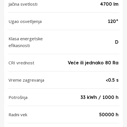
Jačina svetlosti
4700 lm
Ugao osvetljenja
120°
Klasa energetske
D
efikasnosti
CRI vrednost
Veće ili jednako 80 Ra
Vreme zagrevanja
<0.5 s
Potrošnja
33 kWh / 1000 h
Radni vek
50000 h