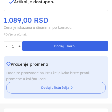
Artikal je dostupan.
1.089,00 RSD
Cena je iskazana u dinarima, po komadu.
PDV je uračunat.
Dodaj u korpu
-
+
Praćenje promena
Dodajte proizvode na listu želja kako biste pratili
promene u količini i ceni.
Dodaj u listu želja