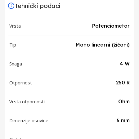
Tehnički podaci
Vrsta
Potenciometar
Tip
Mono linearni (žičani)
Snaga
4 W
Otpornost
250 R
Vrsta otpornosti
Ohm
Dimenzije osovine
6 mm