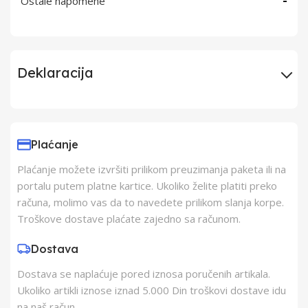
Ostale napomene
-
Deklaracija
Uvoznik
Elementa d.o.o.,
Subotica
Plaćanje
Plaćanje možete izvršiti prilikom preuzimanja paketa ili na
Proizvođač
Schukat Electronic
portalu putem platne kartice. Ukoliko želite platiti preko
gmbh
računa, molimo vas da to navedete prilikom slanja korpe.
Troškove dostave plaćate zajedno sa računom.
Zemlja Porekla
Kina
Dostava
Dostava se naplaćuje pored iznosa poručenih artikala.
Zemlja Uvoza
Kina
Ukoliko artikli iznose iznad 5.000 Din troškovi dostave idu
na naš račun.