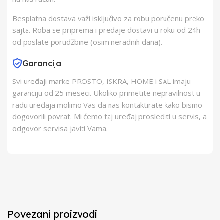
Besplatna dostava važi isključivo za robu poručenu preko
sajta. Roba se priprema i predaje dostavi u roku od 24h
od poslate porudžbine (osim neradnih dana).
Garancija
Svi uređaji marke PROSTO, ISKRA, HOME i SAL imaju
garanciju od 25 meseci. Ukoliko primetite nepravilnost u
radu uređaja molimo Vas da nas kontaktirate kako bismo
dogovorili povrat. Mi ćemo taj uređaj proslediti u servis, a
odgovor servisa javiti Vama.
Povezani proizvodi