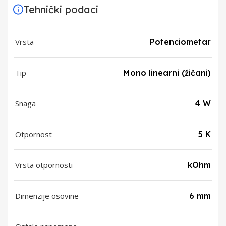
Tehnički podaci
Vrsta
Potenciometar
Tip
Mono linearni (žičani)
Snaga
4 W
Otpornost
5 K
Vrsta otpornosti
kOhm
Dimenzije osovine
6 mm