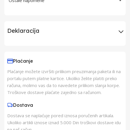
Ostale napomene
-
Deklaracija
Uvoznik
Elementa d.o.o.,
Subotica
Plaćanje
Plaćanje možete izvršiti prilikom preuzimanja paketa ili na
Proizvođač
Schukat Electronic
portalu putem platne kartice. Ukoliko želite platiti preko
gmbh
računa, molimo vas da to navedete prilikom slanja korpe.
Troškove dostave plaćate zajedno sa računom.
Zemlja Porekla
Kina
Dostava
Dostava se naplaćuje pored iznosa poručenih artikala.
Zemlja Uvoza
Kina
Ukoliko artikli iznose iznad 5.000 Din troškovi dostave idu
na naš račun.