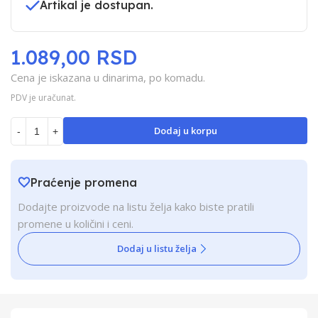
Artikal je dostupan.
1.089,00 RSD
Cena je iskazana u dinarima, po komadu.
PDV je uračunat.
Dodaj u korpu
-
+
Praćenje promena
Dodajte proizvode na listu želja kako biste pratili
promene u količini i ceni.
Dodaj u listu želja