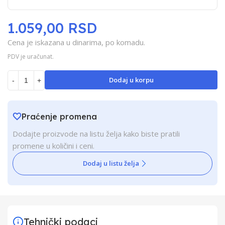
1.059,00 RSD
Cena je iskazana u dinarima, po komadu.
PDV je uračunat.
Dodaj u korpu
-
+
Praćenje promena
Dodajte proizvode na listu želja kako biste pratili
promene u količini i ceni.
Dodaj u listu želja
Tehnički podaci