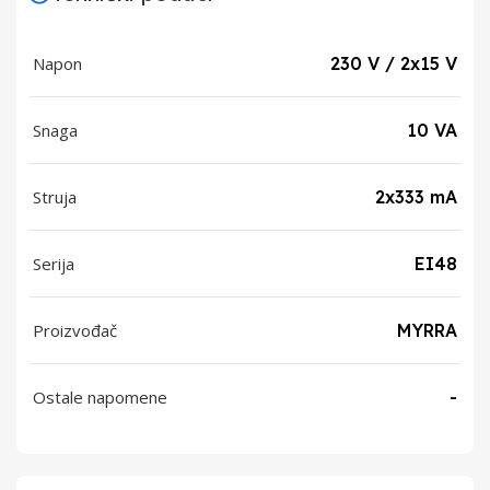
Napon
230 V / 2x15 V
Snaga
10 VA
Struja
2x333 mA
Serija
EI48
Proizvođač
MYRRA
Ostale napomene
-