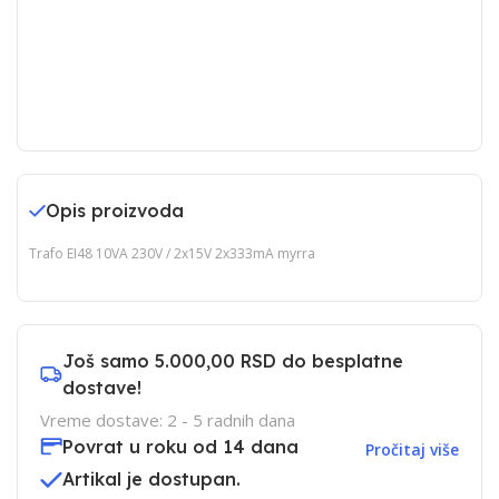
Opis proizvoda
Trafo EI48 10VA 230V / 2x15V 2x333mA myrra
Još samo
5.000,00 RSD
do besplatne
dostave!
Vreme dostave: 2 - 5 radnih dana
Povrat u roku od 14 dana
Pročitaj više
Artikal je dostupan.