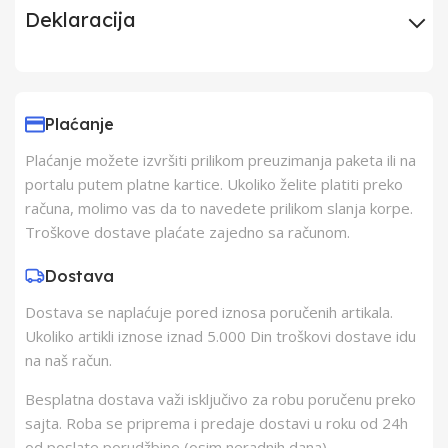
Deklaracija
Uvoznik
Elementa d.o.o.,
Subotica
Plaćanje
Plaćanje možete izvršiti prilikom preuzimanja paketa ili na
Proizvođač
Schukat Electronic
portalu putem platne kartice. Ukoliko želite platiti preko
gmbh
računa, molimo vas da to navedete prilikom slanja korpe.
Troškove dostave plaćate zajedno sa računom.
Zemlja Porekla
Kina
Dostava
Dostava se naplaćuje pored iznosa poručenih artikala.
Zemlja Uvoza
Kina
Ukoliko artikli iznose iznad 5.000 Din troškovi dostave idu
na naš račun.
Besplatna dostava važi isključivo za robu poručenu preko
sajta. Roba se priprema i predaje dostavi u roku od 24h
od poslate porudžbine (osim neradnih dana).