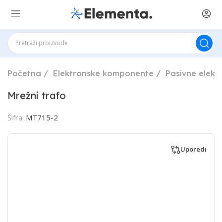
Početna
Elektronske komponente
Pasivne elek
Mrežni trafo
Šifra:
MT715-2
Uporedi