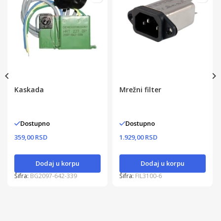
Kaskada
Mrežni filter
Dostupno
Dostupno
359,00 RSD
1.929,00 RSD
Dodaj u korpu
Dodaj u korpu
Šifra:
BG2097-642-339
Šifra:
FIL3100-6