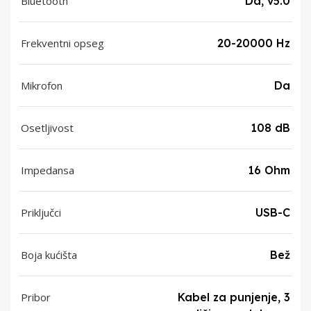
Bluetooth
Da, v5.0
Frekventni opseg
20-20000 Hz
Mikrofon
Da
Osetljivost
108 dB
Impedansa
16 Ohm
Priključci
USB-C
Boja kućišta
Bež
Pribor
Kabel za punjenje, 3