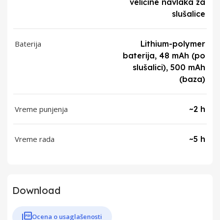
veličine navlaka za
slušalice
Baterija
Lithium-polymer
baterija, 48 mAh (po
slušalici), 500 mAh
(baza)
Vreme punjenja
~2 h
Vreme rada
~5 h
Download
Ocena o usaglašenosti