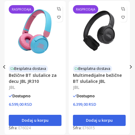
RASPRODAJA
RASPRODAJA
Besplatna dostava
Besplatna dostava
Bežične BT slušalice za
Multimedijalne bežične
decu JBL JR310
BT slušalice JBL
JBL
JBL
Dostupno
Dostupno
6.599,00 RSD
6.399,00 RSD
Dodaj u korpu
Dodaj u korpu
Šifra:
E76024
Šifra:
E76015