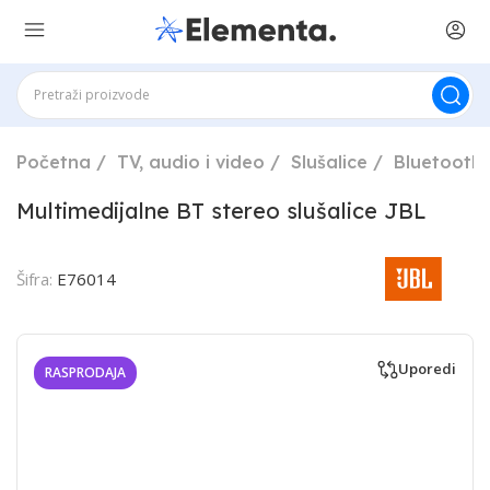
Početna
TV, audio i video
Slušalice
Bluetooth 
Multimedijalne BT stereo slušalice JBL
Šifra:
E76014
Uporedi
RASPRODAJA