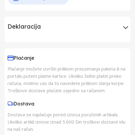
Deklaracija
Uvoznik
Miking 2017 Doo
Plaćanje
Proizvođač
Harman International
Plaćanje možete izvršiti prilikom preuzimanja paketa ili na
Industries Inc.
portalu putem platne kartice. Ukoliko želite platiti preko
računa, molimo vas da to navedete prilikom slanja korpe.
Zemlja Porekla
Kina
Troškove dostave plaćate zajedno sa računom.
Dostava
Zemlja Uvoza
Kina
Dostava se naplaćuje pored iznosa poručenih artikala.
Ukoliko artikli iznose iznad 5.000 Din troškovi dostave idu
Barkod
6925281988424
na naš račun.