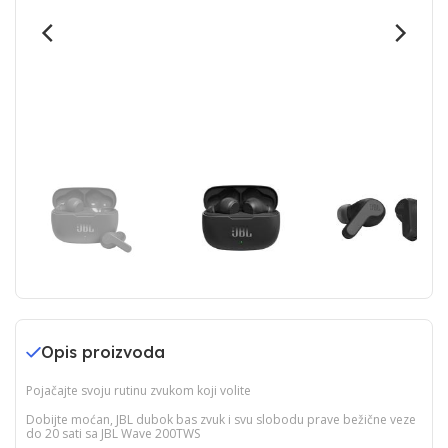
Opis proizvoda
Pojačajte svoju rutinu zvukom koji volite
Dobijte moćan, JBL dubok bas zvuk i svu slobodu prave bežične veze
do 20 sati sa JBL Wave 200TWS