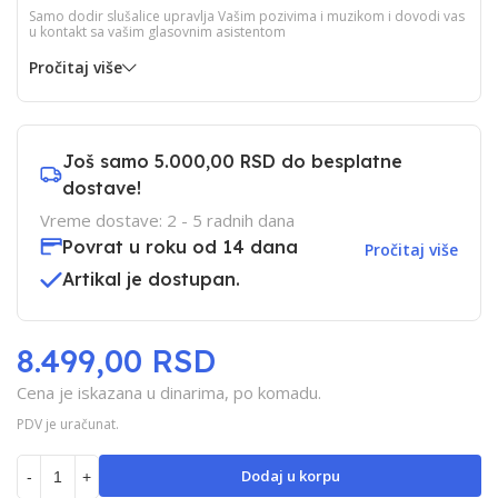
Samo dodir slušalice upravlja Vašim pozivima i muzikom i dovodi vas
u kontakt sa vašim glasovnim asistentom
Pročitaj više
Još samo
5.000,00 RSD
do besplatne
dostave!
Vreme dostave: 2 - 5 radnih dana
Povrat u roku od 14 dana
Pročitaj više
Artikal je dostupan.
8.499,00 RSD
Cena je iskazana u dinarima, po komadu.
PDV je uračunat.
Dodaj u korpu
-
+