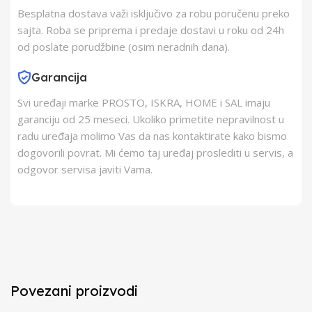
Besplatna dostava važi isključivo za robu poručenu preko
sajta. Roba se priprema i predaje dostavi u roku od 24h
od poslate porudžbine (osim neradnih dana).
Garancija
Svi uređaji marke PROSTO, ISKRA, HOME i SAL imaju
garanciju od 25 meseci. Ukoliko primetite nepravilnost u
radu uređaja molimo Vas da nas kontaktirate kako bismo
dogovorili povrat. Mi ćemo taj uređaj proslediti u servis, a
odgovor servisa javiti Vama.
Povezani proizvodi