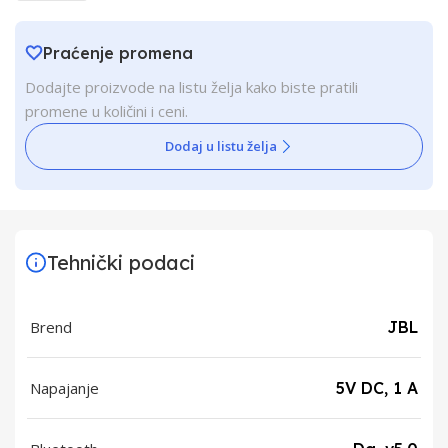
Praćenje promena
Dodajte proizvode na listu želja kako biste pratili
promene u količini i ceni.
Dodaj u listu želja
Tehnički podaci
Brend
JBL
Napajanje
5V DC, 1 A