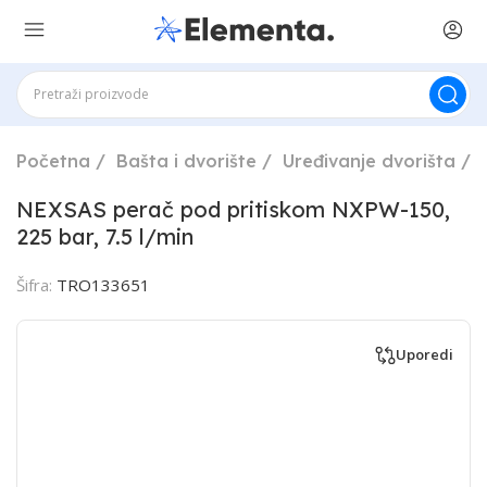
Početna
Bašta i dvorište
Uređivanje dvorišta
NEXSAS perač pod pritiskom NXPW-150,
225 bar, 7.5 l/min
Šifra:
TRO133651
Uporedi