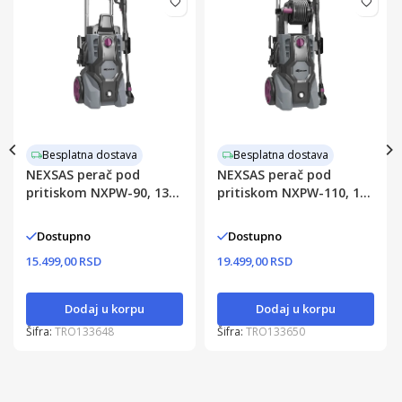
Besplatna dostava
Besplatna dostava
NEXSAS perač pod
NEXSAS perač pod
pritiskom NXPW-90, 135
pritiskom NXPW-110, 165
bar, 6 l/min
bar, 6 l/min
Dostupno
Dostupno
15.499,00 RSD
19.499,00 RSD
Dodaj u korpu
Dodaj u korpu
Šifra:
TRO133648
Šifra:
TRO133650