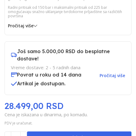
Radni pritisak od 150 bar i maksimalni pritisak od 225 bar
omogućavaju snažno uklanjanje tvrdokorne prljavštine sa različitih
površina
Pročitaj više
Još samo
5.000,00 RSD
do besplatne
dostave!
Vreme dostave: 2 - 5 radnih dana
Povrat u roku od 14 dana
Pročitaj više
Artikal je dostupan.
28.499,00 RSD
Cena je iskazana u dinarima, po komadu.
PDV je uračunat.