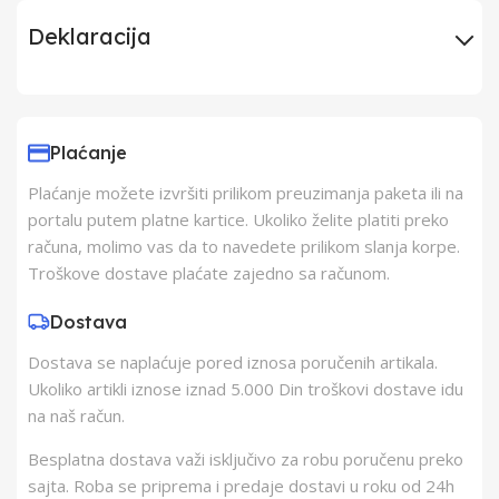
Deklaracija
Uvoznik
Tri O doo
Plaćanje
Proizvođač
Tri O doo
Plaćanje možete izvršiti prilikom preuzimanja paketa ili na
portalu putem platne kartice. Ukoliko želite platiti preko
Zemlja Porekla
Kina
računa, molimo vas da to navedete prilikom slanja korpe.
Troškove dostave plaćate zajedno sa računom.
Zemlja Uvoza
Kina
Dostava
Dostava se naplaćuje pored iznosa poručenih artikala.
Barkod
8606035962638
Ukoliko artikli iznose iznad 5.000 Din troškovi dostave idu
na naš račun.
Besplatna dostava važi isključivo za robu poručenu preko
sajta. Roba se priprema i predaje dostavi u roku od 24h