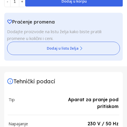
Dodaj u korpu
-
+
Praćenje promena
Dodajte proizvode na listu želja kako biste pratili
promene u količini i ceni.
Dodaj u listu želja
Tehnički podaci
Tip
Aparat za pranje pod
pritiskom
Napajanje
230 V / 50 Hz