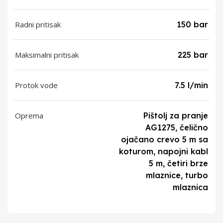
Radni pritisak
150 bar
Maksimalni pritisak
225 bar
Protok vode
7.5 l/min
Oprema
Pištolj za pranje
AG1275, čelično
ojačano crevo 5 m sa
koturom, napojni kabl
5 m, četiri brze
mlaznice, turbo
mlaznica