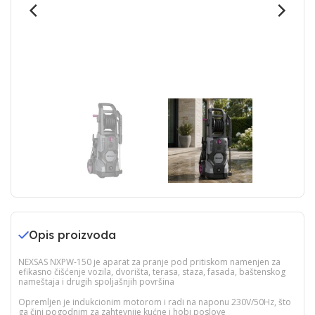
Opis proizvoda
NEXSAS NXPW-150 je aparat za pranje pod pritiskom namenjen za
efikasno čišćenje vozila, dvorišta, terasa, staza, fasada, baštenskog
nameštaja i drugih spoljašnjih površina
Opremljen je indukcionim motorom i radi na naponu 230V/50Hz, što
ga čini pogodnim za zahtevnije kućne i hobi poslove