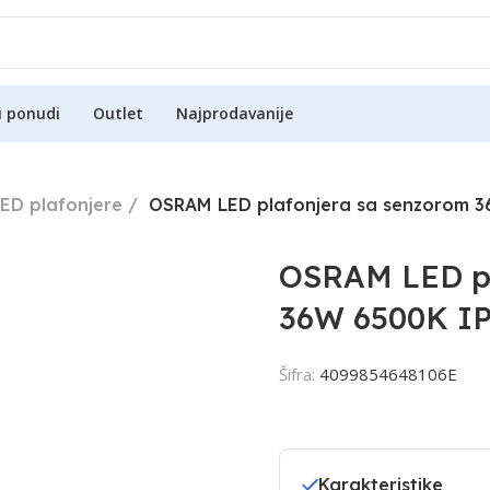
u ponudi
Outlet
Najprodavanije
ED plafonjere
OSRAM LED plafonjera sa senzorom 
OSRAM LED pl
36W 6500K I
Šifra:
4099854648106E
Karakteristike