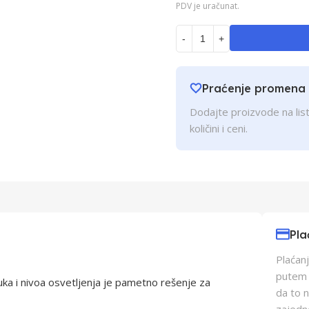
PDV je uračunat.
-
+
Praćenje promena
Dodajte proizvode na list
količini i ceni.
Pla
Plaćanj
putem p
a i nivoa osvetljenja je pametno rešenje za
da to 
zajedn