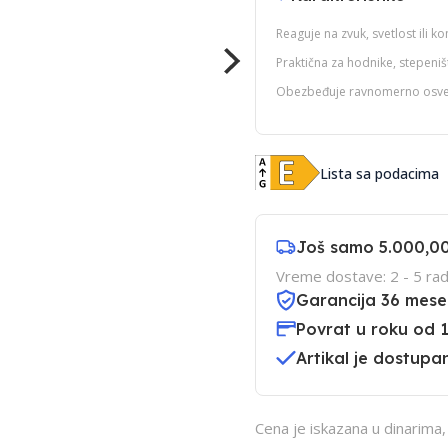
Reaguje na zvuk, svetlost ili 
Praktična za hodnike, stepeniš
Obezbeđuje ravnomerno osvetl
Lista sa podacima
Još samo
5.000,0
Vreme dostave: 2 - 5 rad
Garancija 36 mese
Povrat u roku od 
Artikal je dostupan
Cena je iskazana u dinarima