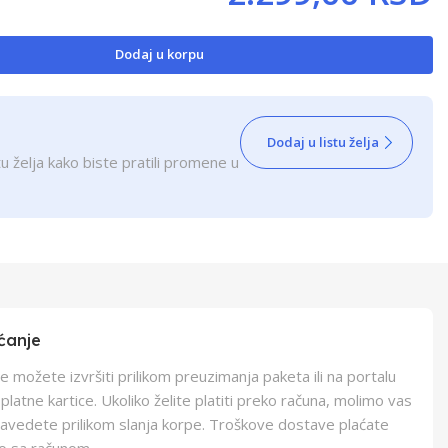
Dodaj u korpu
Dodaj u listu želja
u želja kako biste pratili promene u
ćanje
e možete izvršiti prilikom preuzimanja paketa ili na portalu
latne kartice. Ukoliko želite platiti preko računa, molimo vas
navedete prilikom slanja korpe. Troškove dostave plaćate
o sa računom.