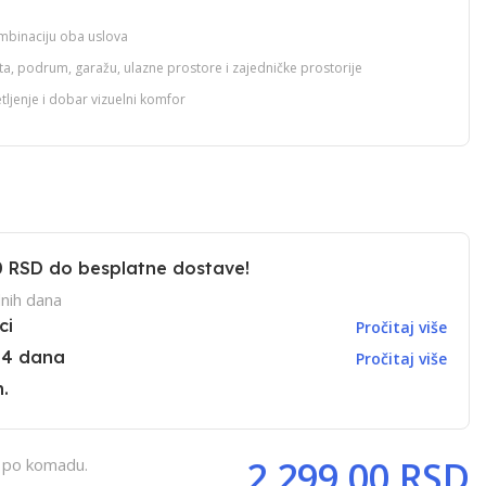
kombinaciju oba uslova
ta, podrum, garažu, ulazne prostore i zajedničke prostorije
jenje i dobar vizuelni komfor
0 RSD
do besplatne dostave!
nih dana
ci
Pročitaj više
14 dana
Pročitaj više
.
2.299,00 RSD
, po komadu.