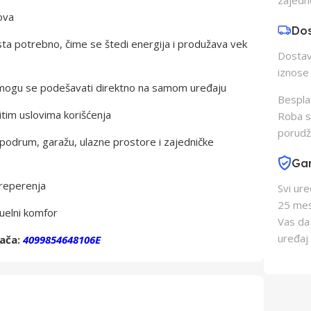
ova
Do
sta potrebno, čime se štedi energija i produžava vek
Dostava
iznose 
a mogu se podešavati direktno na samom uređaju
Besplat
čitim uslovima korišćenja
Roba s
porudž
podrum, garažu, ulazne prostore i zajedničke
Gar
treperenja
Svi ur
25 mes
uelni komfor
Vas da
uređaj 
đača:
4099854648106E