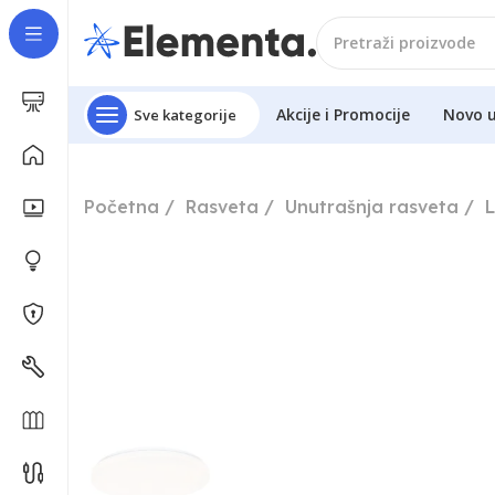
Akcije i Promocije
Novo 
Sve kategorije
Početna
Rasveta
Unutrašnja rasveta
L