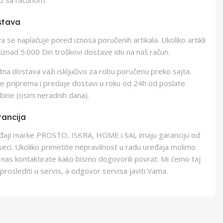
stava
 se naplaćuje pored iznosa poručenih artikala. Ukoliko artikli
iznad 5.000 Din troškovi dostave idu na naš račun.
na dostava važi isključivo za robu poručenu preko sajta.
e priprema i predaje dostavi u roku od 24h od poslate
bine (osim neradnih dana).
ancija
eđaji marke PROSTO, ISKRA, HOME i SAL imaju garanciju od
eci. Ukoliko primetite nepravilnost u radu uređaja molimo
 nas kontaktirate kako bismo dogovorili povrat. Mi ćemo taj
proslediti u servis, a odgovor servisa javiti Vama.