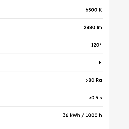
6500 K
2880 lm
120°
E
>80 Ra
<0.5 s
36 kWh / 1000 h