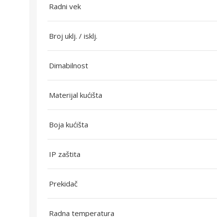
Radni vek
Broj uklj. / isklj.
Dimabilnost
Materijal kućišta
Boja kućišta
IP zaštita
Prekidač
Radna temperatura