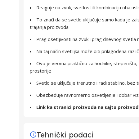
Reaguje na zvuk, svetlost ili kombinaciju oba usl
To znači da se svetlo uključuje samo kada je zai
trajanja proizvoda
Prag osetljivosti na zvuk i prag dnevnog svetl
Na taj način svetiljka može biti prilagođena razli
Ovo je veoma praktično za hodnike, stepeništa, 
prostorije
Svetlo se uključuje trenutno i radi stabilno, bez 
Obezbeđuje ravnomerno osvetljenje i dobar viz
Link ka stranici proizvoda na sajtu proizvo
Tehnički podaci