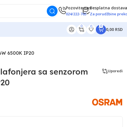
Pozovite nas
Besplatna dostav
024/222-765
Za porudžbine preko
0
0
0
0,00 RSD
36W 6500K IP20
afonjera sa senzorom
Uporedi
P20