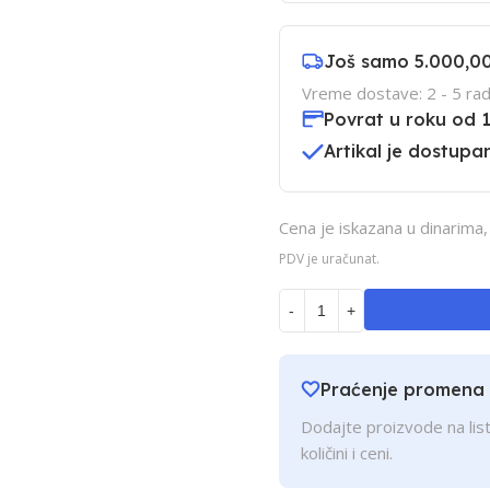
Još samo
5.000,0
Vreme dostave: 2 - 5 rad
Povrat u roku od 
Artikal je dostupan
Cena je iskazana u dinarima
PDV je uračunat.
-
+
Praćenje promena
Dodajte proizvode na list
količini i ceni.