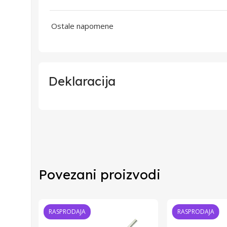
Ostale napomene
Deklaracija
Uvoznik
Proizvođač
Povezani proizvodi
Zemlja Porekla
Zemlja Uvoza
RASPRODAJA
RASPRODAJA