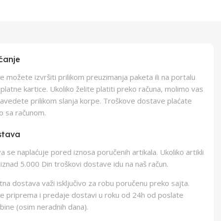
ćanje
e možete izvršiti prilikom preuzimanja paketa ili na portalu
latne kartice. Ukoliko želite platiti preko računa, molimo vas
navedete prilikom slanja korpe. Troškove dostave plaćate
o sa računom.
stava
 se naplaćuje pored iznosa poručenih artikala. Ukoliko artikli
iznad 5.000 Din troškovi dostave idu na naš račun.
na dostava važi isključivo za robu poručenu preko sajta.
e priprema i predaje dostavi u roku od 24h od poslate
bine (osim neradnih dana).