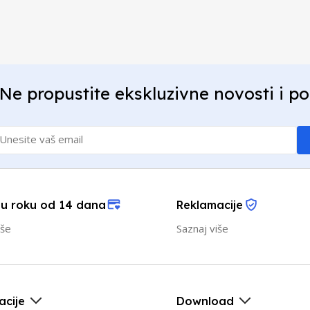
Ne propustite ekskluzivne novosti i p
 u roku od 14 dana
Reklamacije
iše
Saznaj više
acije
Download