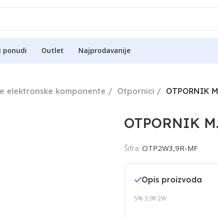
u ponudi
Outlet
Najprodavanije
ne elektronske komponente
Otpornici
OTPORNIK M.
OTPORNIK M.
Šifra:
OTP2W3,9R-MF
Opis proizvoda
5% 3,9R 2W