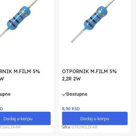
RNIK M.FILM 5%
OTPORNIK M.FILM 5%
2W
2,2R 2W
tupno
Dostupno
SD
8,90 RSD
Dodaj u korpu
Dodaj u korpu
P2W2,7R-MF
Šifra:
OTP2W2,2R-MF