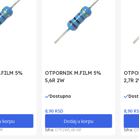
.FILM 5%
OTPORNIK M.FILM 5%
OTPO
5,6R 2W
2,7R 
Dostupno
Dos
8,90 RSD
8,90 R
u korpu
Dodaj u korpu
MF
Šifra:
OTP2W5,6R-MF
Šifra:
OT