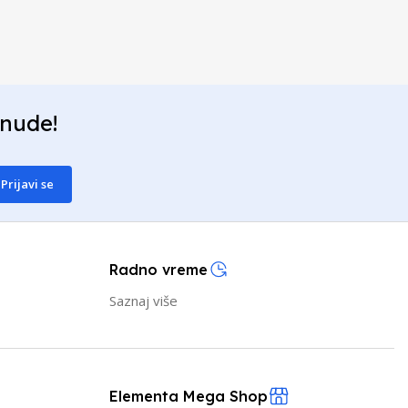
onude!
Prijavi se
Radno vreme
Saznaj više
Elementa Mega Shop