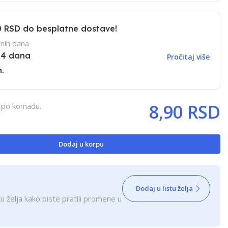
0 RSD
do besplatne dostave!
nih dana
14 dana
Pročitaj više
.
8,90 RSD
, po komadu.
Dodaj u korpu
Dodaj u listu želja
u želja kako biste pratili promene u