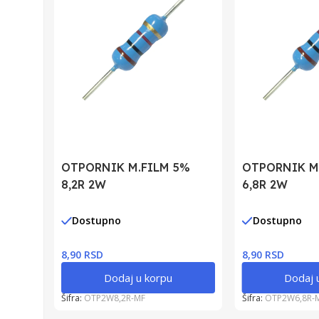
OTPORNIK M.FILM 5%
OTPORNIK M
8,2R 2W
6,8R 2W
Dostupno
Dostupno
8,90 RSD
8,90 RSD
Dodaj u korpu
Dodaj 
Šifra:
OTP2W8,2R-MF
Šifra:
OTP2W6,8R-