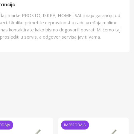
ancija
eđaji marke PROSTO, ISKRA, HOME i SAL imaju garanciju od
eci. Ukoliko primetite nepravilnost u radu uređaja molimo
 nas kontaktirate kako bismo dogovorili povrat. Mi ćemo taj
proslediti u servis, a odgovor servisa javiti Vama.
ODAJA
RASPRODAJA