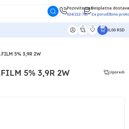
Pozovite nas
Besplatna dostav
024/222-765
Za porudžbine preko
0
0
0
0,00 RSD
FILM 5% 3,9R 2W
FILM 5% 3,9R 2W
Uporedi