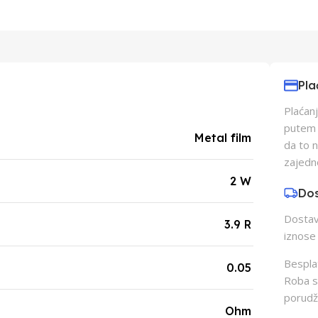
Pla
Plaćanj
putem p
Metal film
da to 
zajedn
2 W
Do
Dostava
3.9 R
iznose 
Besplat
0.05
Roba s
porudž
Ohm