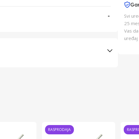
Gar
-
Svi ur
25 mes
Vas da
uređaj 
Elementa d.o.o., Subotica
Kontel kft.
Kina
Kina
RASPRODAJA
RASPR