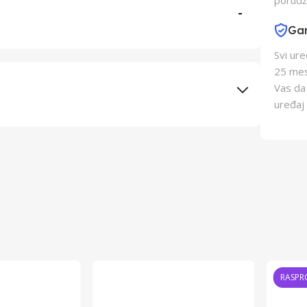
porudž
-
Gar
Svi ur
25 mes
Vas da
uređaj 
Elementa d.o.o., Subotica
Changzhou AVI
Kina
Kina
RASPR
8606006535403