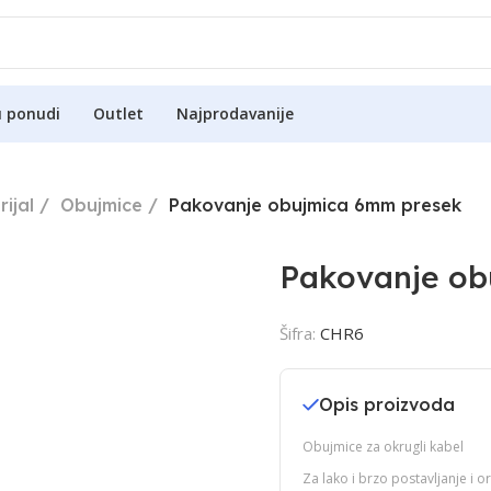
u ponudi
Outlet
Najprodavanije
ijal
Obujmice
Pakovanje obujmica 6mm presek
Pakovanje ob
Šifra:
CHR6
Opis proizvoda
Obujmice za okrugli kabel
Za lako i brzo postavljanje i 