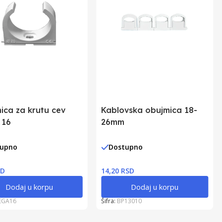
ica za krutu cev
Kablovska obujmica 18-
 16
26mm
tupno
Dostupno
SD
14,20 RSD
Dodaj u korpu
Dodaj u korpu
EGA16
Šifra:
BP13010