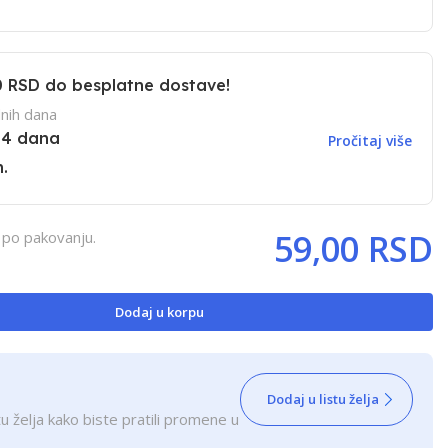
0 RSD
do besplatne dostave!
nih dana
14 dana
Pročitaj više
.
59,00 RSD
 po pakovanju.
Dodaj u korpu
Dodaj u listu želja
u želja kako biste pratili promene u