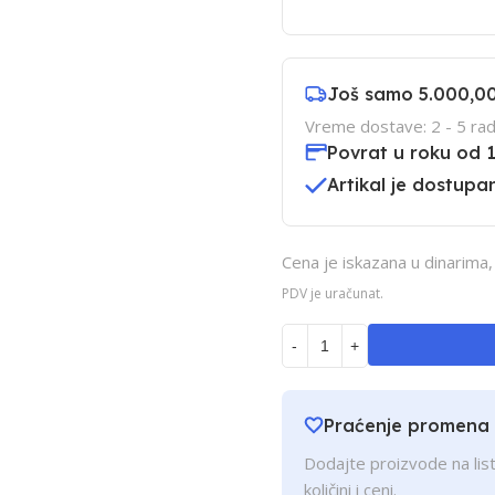
Još samo
5.000,0
Vreme dostave: 2 - 5 rad
Povrat u roku od 
Artikal je dostupan
Cena je iskazana u dinarima,
PDV je uračunat.
-
+
Praćenje promena
Dodajte proizvode na list
količini i ceni.