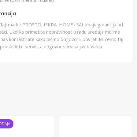
bine (osim neradnih dana).
ancija
eđaji marke PROSTO, ISKRA, HOME i SAL imaju garanciju od
eci. Ukoliko primetite nepravilnost u radu uređaja molimo
 nas kontaktirate kako bismo dogovorili povrat. Mi ćemo taj
proslediti u servis, a odgovor servisa javiti Vama.
ODAJA