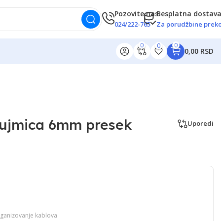
Pozovite nas
Besplatna dostav
024/222-765
Za porudžbine preko
0
0
0
0,00 RSD
ujmica 6mm presek
Uporedi
organizovanje kablova