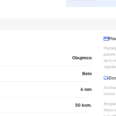
Pla
Plaćanj
putem p
Obujmica
da to 
zajedn
Bela
Do
Dostava
6 mm
iznose 
Besplat
50 kom.
Roba s