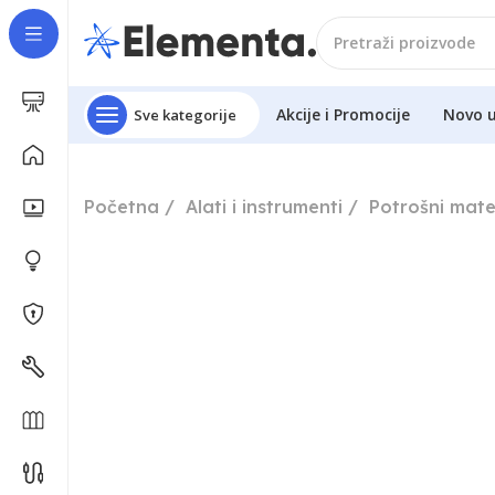
Akcije i Promocije
Novo 
Sve kategorije
Početna
Alati i instrumenti
Potrošni mater