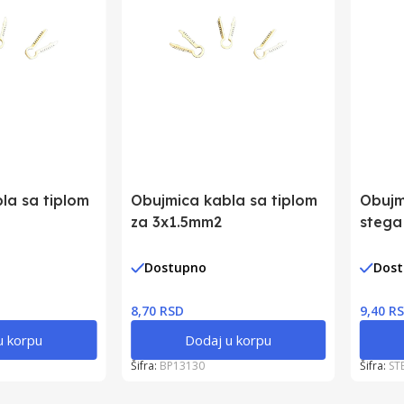
la sa tiplom
Obujmica kabla sa tiplom
Obujm
za 3x1.5mm2
stega
Dostupno
Dos
8,70 RSD
9,40 R
u korpu
Dodaj u korpu
Šifra:
BP13130
Šifra:
ST