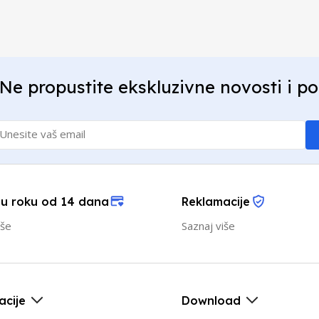
Ne propustite ekskluzivne novosti i p
 u roku od 14 dana
Reklamacije
iše
Saznaj više
acije
Download