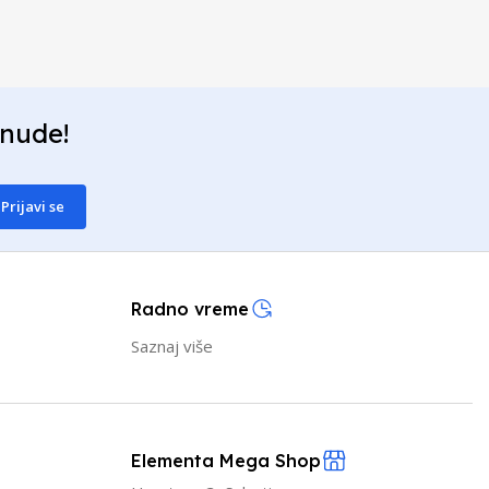
onude!
Prijavi se
Radno vreme
Saznaj više
Elementa Mega Shop