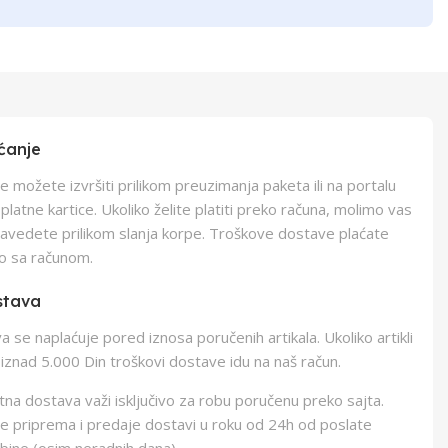
ćanje
e možete izvršiti prilikom preuzimanja paketa ili na portalu
latne kartice. Ukoliko želite platiti preko računa, molimo vas
navedete prilikom slanja korpe. Troškove dostave plaćate
o sa računom.
stava
 se naplaćuje pored iznosa poručenih artikala. Ukoliko artikli
iznad 5.000 Din troškovi dostave idu na naš račun.
na dostava važi isključivo za robu poručenu preko sajta.
e priprema i predaje dostavi u roku od 24h od poslate