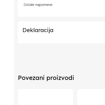
Ostale napomene
Deklaracija
Uvoznik
Proizvođač
Zemlja Porekla
Povezani proizvodi
Zemlja Uvoza
Barkod