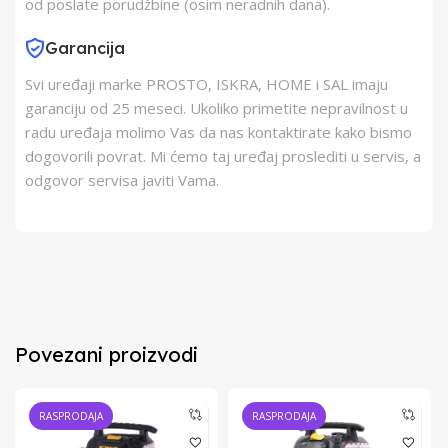
od poslate porudžbine (osim neradnih dana).
Garancija
Svi uređaji marke PROSTO, ISKRA, HOME i SAL imaju
garanciju od 25 meseci. Ukoliko primetite nepravilnost u
radu uređaja molimo Vas da nas kontaktirate kako bismo
dogovorili povrat. Mi ćemo taj uređaj proslediti u servis, a
odgovor servisa javiti Vama.
Povezani proizvodi
RASPRODAJA
RASPRODAJA