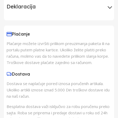
Deklaracija
Uvoznik
Elementa d.o.o.,
Subotica
Plaćanje
Plaćanje možete izvršiti prilikom preuzimanja paketa ili na
Proizvođač
Somogyi Elektronic
portalu putem platne kartice. Ukoliko želite platiti preko
računa, molimo vas da to navedete prilikom slanja korpe.
Zemlja Porekla
Kina
Troškove dostave plaćate zajedno sa računom.
Dostava
Zemlja Uvoza
Mađarska
Dostava se naplaćuje pored iznosa poručenih artikala.
Ukoliko artikli iznose iznad 5.000 Din troškovi dostave idu
Barkod
6921183097080
na naš račun.
Besplatna dostava važi isključivo za robu poručenu preko
sajta. Roba se priprema i predaje dostavi u roku od 24h