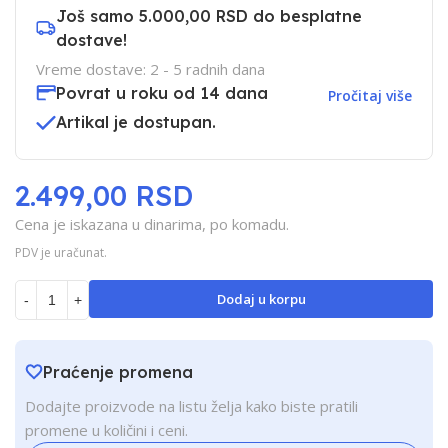
Još samo
5.000,00 RSD
do besplatne
dostave!
Vreme dostave: 2 - 5 radnih dana
Povrat u roku od 14 dana
Pročitaj više
Artikal je dostupan.
2.499,00 RSD
Cena je iskazana u dinarima, po komadu.
PDV je uračunat.
Dodaj u korpu
-
+
Praćenje promena
Dodajte proizvode na listu želja kako biste pratili
promene u količini i ceni.