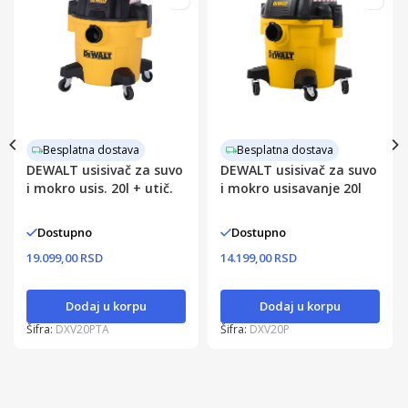
Besplatna dostava
Besplatna dostava
DEWALT usisivač za suvo
DEWALT usisivač za suvo
i mokro usis. 20l + utič.
i mokro usisavanje 20l
Dostupno
Dostupno
19.099,00 RSD
14.199,00 RSD
Dodaj u korpu
Dodaj u korpu
Šifra:
DXV20PTA
Šifra:
DXV20P