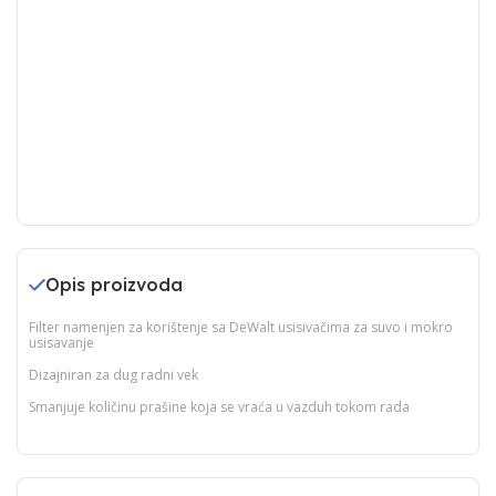
Opis proizvoda
Filter namenjen za korištenje sa DeWalt usisivačima za suvo i mokro
usisavanje
Dizajniran za dug radni vek
Smanjuje količinu prašine koja se vraća u vazduh tokom rada