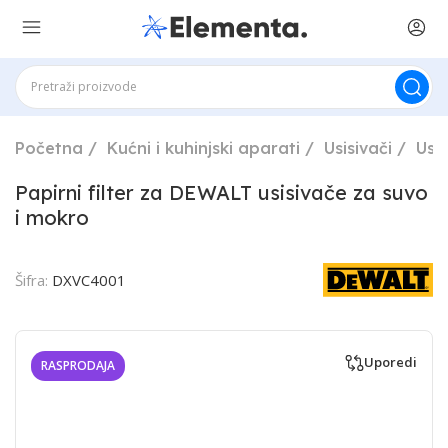
Početna
Kućni i kuhinjski aparati
Usisivači
Usi
Papirni filter za DEWALT usisivače za suvo
i mokro
Šifra:
DXVC4001
Uporedi
RASPRODAJA