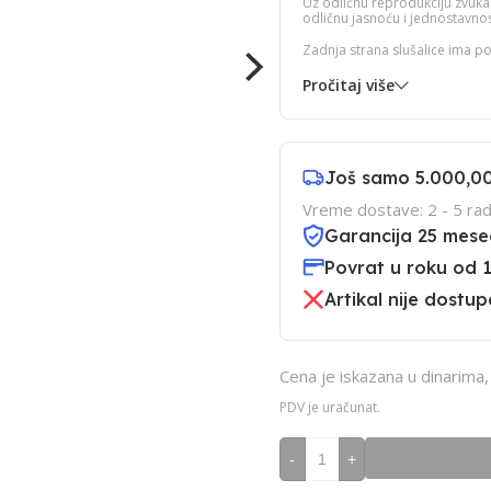
Uz odličnu reprodukciju zvuka i
odličnu jasnoću i jednostavno
Zadnja strana slušalice ima p
Pročitaj više
Još samo
5.000,0
Vreme dostave: 2 - 5 rad
Garancija 25 mese
Povrat u roku od 
Artikal nije dostup
Cena je iskazana u dinarima
PDV je uračunat.
-
+