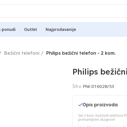
u ponudi
Outlet
Najprodavanije
Bežični telefoni
Philips bežični telefon - 2 kom.
Philips bežičn
Šifra:
Phil-D1602B/53
Opis proizvoda
Set 2 kom. bežičnih telefona 
primamljivim dizajnom