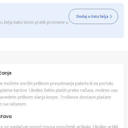
Dodaj u listu želja
u želja kako biste pratili promene u
ćanje
e možete izvršiti prilikom preuzimanja paketa ili na portalu
latne kartice. Ukoliko želite platiti preko računa, molimo vas
navedete prilikom slanja korpe. Troškove dostave plaćate
o sa računom.
stava
 se naplaćuje pored iznosa poručenih artikala. Ukoliko artikli