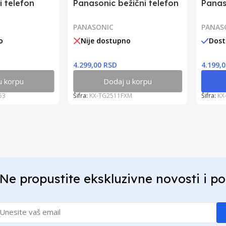
i telefon
Panasonic bežični telefon
Panas
PANASONIC
PANAS
o
Nije dostupno
Dos
4.299,00 RSD
4.199,
u korpu
Dodaj u korpu
53
Šifra:
KX-TG2511FXM
Šifra:
KX
Ne propustite ekskluzivne novosti i p