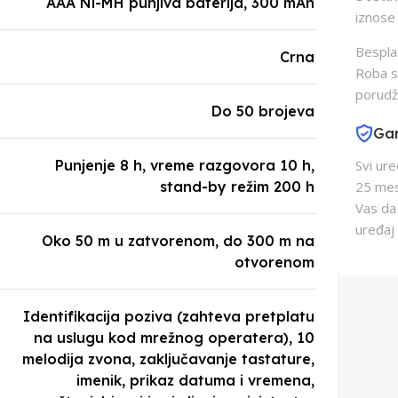
AAA Ni-MH punjiva baterija, 300 mAh
iznose 
Besplat
Crna
Roba s
porudž
Do 50 brojeva
Gar
Punjenje 8 h, vreme razgovora 10 h,
Svi ur
stand-by režim 200 h
25 mes
Vas da
uređaj 
Oko 50 m u zatvorenom, do 300 m na
otvorenom
Identifikacija poziva (zahteva pretplatu
na uslugu kod mrežnog operatera), 10
melodija zvona, zaključavanje tastature,
imenik, prikaz datuma i vremena,