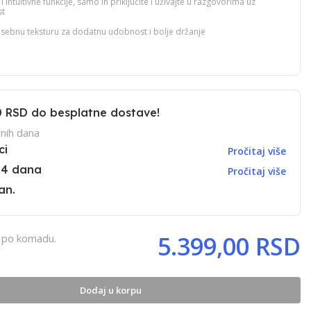
 intuitivne funkcije, samo ih priključite i uživajte u razgovorima uz
st
osebnu teksturu za dodatnu udobnost i bolje držanje
0 RSD
do besplatne dostave!
nih dana
ci
Pročitaj više
14 dana
Pročitaj više
an.
5.399,00 RSD
, po komadu.
Dodaj u korpu