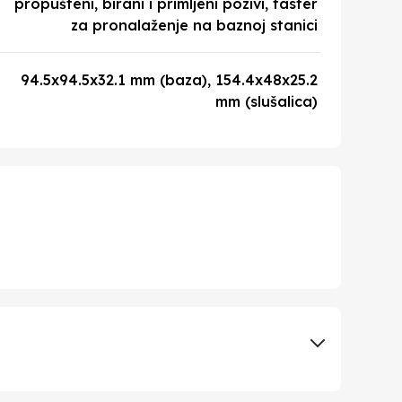
propušteni, birani i primljeni pozivi, taster
za pronalaženje na baznoj stanici
94.5x94.5x32.1 mm (baza), 154.4x48x25.2
mm (slušalica)