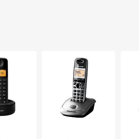
MISON DOO
MISON DOO BEOGRAD (NOVI BEOGRAD)
Kina
Ceska
4895229125742