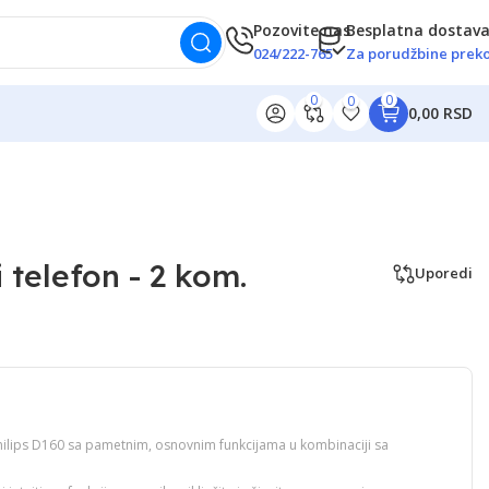
Pozovite nas
Besplatna dostav
024/222-765
Za porudžbine preko
0
0
0
0,00 RSD
i telefon - 2 kom.
Uporedi
Philips D160 sa pametnim, osnovnim funkcijama u kombinaciji sa