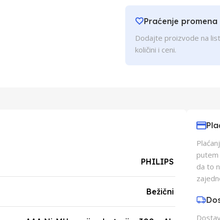
Praćenje promena
Dodajte proizvode na list
količini i ceni.
Pla
Plaćanj
putem p
PHILIPS
da to 
zajedn
Bežični
Do
Dostava