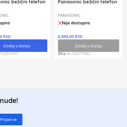
onic bežični telefon
Panasonic bežični telefon
ONIC
PANASONIC
tupno
Nije dostupno
00 RSD
6.899,00 RSD
Dodaj u korpu
Dodaj u korpu
-TG2511FXT
Šifra:
KX-TGH710FXS
onude!
Prijavi se