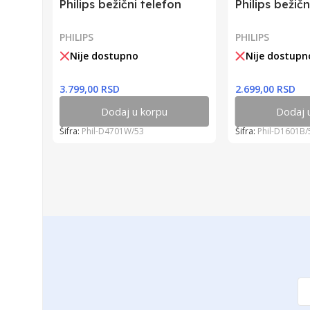
Philips bežični telefon
Philips bežičn
PHILIPS
PHILIPS
Nije dostupno
Nije dostupn
3.799,00 RSD
2.699,00 RSD
Dodaj u korpu
Dodaj 
Šifra:
Phil-D4701W/53
Šifra:
Phil-D1601B/