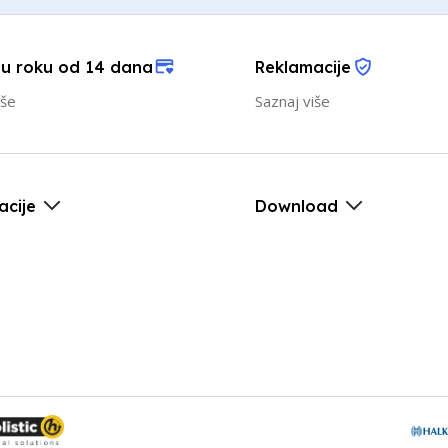
 u roku od 14 dana
Reklamacije
iše
Saznaj više
acije
Download