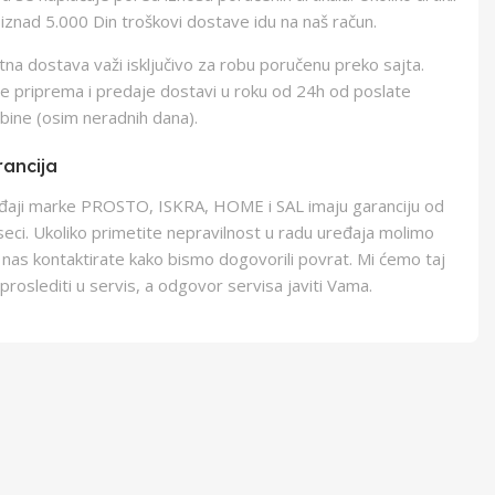
iznad 5.000 Din troškovi dostave idu na naš račun.
na dostava važi isključivo za robu poručenu preko sajta.
e priprema i predaje dostavi u roku od 24h od poslate
bine (osim neradnih dana).
ancija
eđaji marke PROSTO, ISKRA, HOME i SAL imaju garanciju od
eci. Ukoliko primetite nepravilnost u radu uređaja molimo
 nas kontaktirate kako bismo dogovorili povrat. Mi ćemo taj
proslediti u servis, a odgovor servisa javiti Vama.