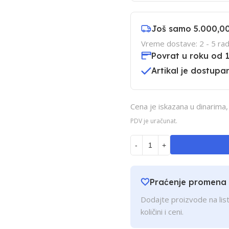
Još samo
5.000,0
Vreme dostave: 2 - 5 rad
Povrat u roku od 
Artikal je dostupan
Cena je iskazana u dinarima
PDV je uračunat.
-
+
Praćenje promena
Dodajte proizvode na list
količini i ceni.