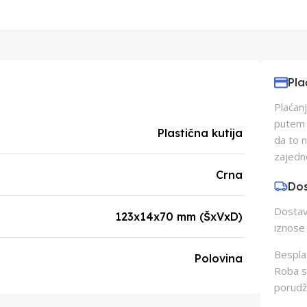
Pla
Plaćanj
putem p
Plastična kutija
da to 
zajedn
Crna
Do
Dostava
123x14x70 mm (ŠxVxD)
iznose 
Besplat
Polovina
Roba s
porudž