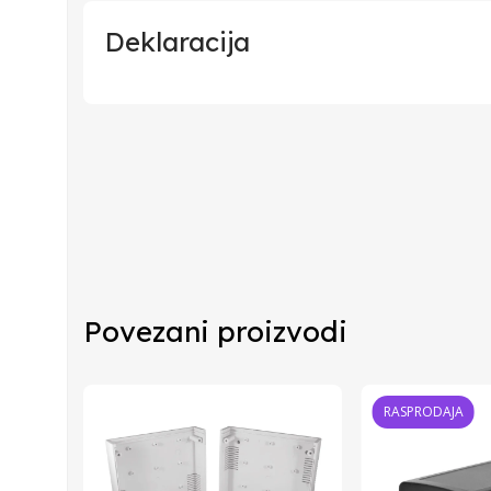
Deklaracija
Uvoznik
Proizvođač
Zemlja Porekla
Zemlja Uvoza
Povezani proizvodi
Barkod
RASPRODAJA