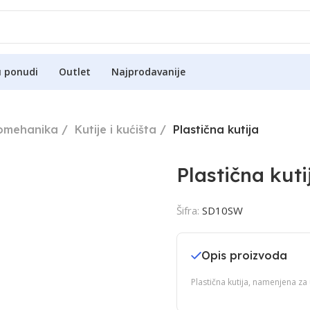
u ponudi
Outlet
Najprodavanije
romehanika
Kutije i kućišta
Plastična kutija
Plastična kuti
Šifra:
SD10SW
Opis proizvoda
Plastična kutija, namenjena za