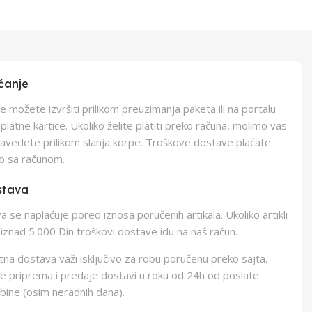
ćanje
e možete izvršiti prilikom preuzimanja paketa ili na portalu
latne kartice. Ukoliko želite platiti preko računa, molimo vas
navedete prilikom slanja korpe. Troškove dostave plaćate
o sa računom.
stava
 se naplaćuje pored iznosa poručenih artikala. Ukoliko artikli
iznad 5.000 Din troškovi dostave idu na naš račun.
na dostava važi isključivo za robu poručenu preko sajta.
e priprema i predaje dostavi u roku od 24h od poslate
bine (osim neradnih dana).