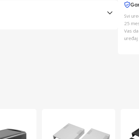
Gar
Svi ur
25 mes
Vas da
Elementa d.o.o., Subotica
uređaj 
Schukat Electronic gmbh
Kina
Nemačka
8605043306373