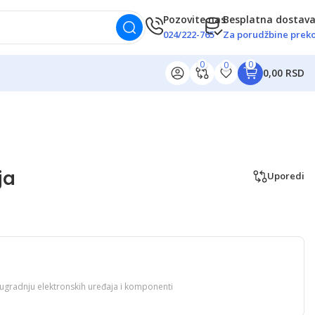
Pozovite nas
Besplatna dostav
024/222-765
Za porudžbine preko
0
0
0
0,00 RSD
ja
Uporedi
 ugradnju elektronskih uređaja i komponenti