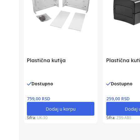
Plastična kutija
Plastična kut
Dostupno
Dostupno
759,00 RSD
259,00 RSD
Dodaj u korpu
Dodaj 
Šifra:
UK-30
Šifra:
Z99-ABS