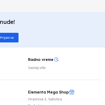
onude!
Prijavi se
Radno vreme
Saznaj više
Elementa Mega Shop
Hrastova 3, Subotica