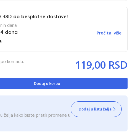
0 RSD
do besplatne dostave!
nih dana
14 dana
Pročitaj više
.
119,00 RSD
, po komadu.
Dodaj u korpu
Dodaj u listu želja
u želja kako biste pratili promene u