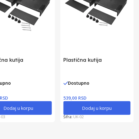
čna kutija
Plastična kutija
tupno
Dostupno
 RSD
539,00 RSD
Dodaj u korpu
Dodaj u korpu
-03
Šifra:
UK-02