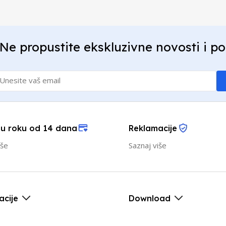
Ne propustite ekskluzivne novosti i p
 u roku od 14 dana
Reklamacije
iše
Saznaj više
acije
Download