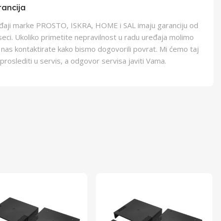
ancija
eđaji marke PROSTO, ISKRA, HOME i SAL imaju garanciju od
eci. Ukoliko primetite nepravilnost u radu uređaja molimo
 nas kontaktirate kako bismo dogovorili povrat. Mi ćemo taj
proslediti u servis, a odgovor servisa javiti Vama.