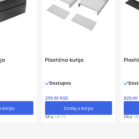
ija
Plastična kutija
Plasti
Dostupno
Dos
259,00 RSD
829,00
u korpu
Dodaj u korpu
Šifra:
UK-10
Šifra:
UK