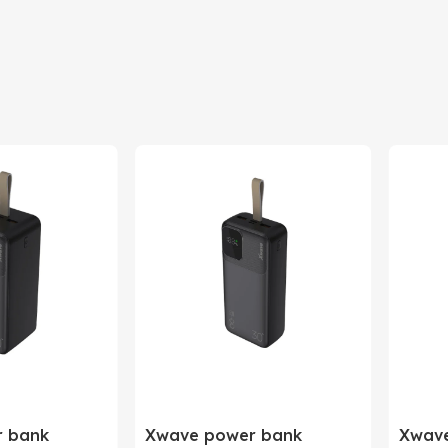
Maxlife
Kina
Poljska
5900495052483
 bank
Xwave power bank
Xwave