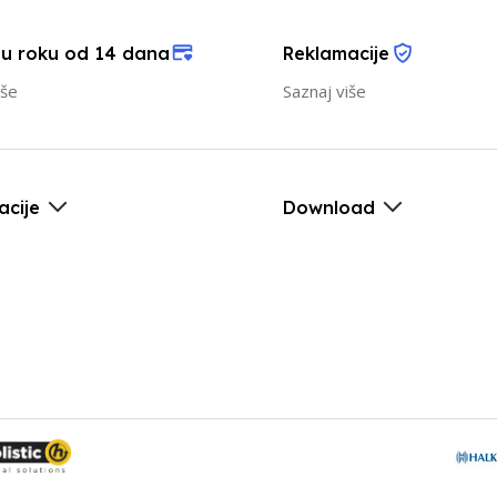
 u roku od 14 dana
Reklamacije
iše
Saznaj više
acije
Download