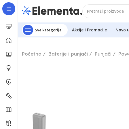
Akcije i Promocije
Novo 
Sve kategorije
Početna
Baterije i punjači
Punjači
Pow