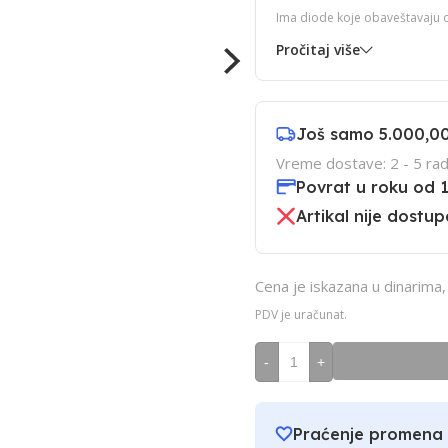
Ima diode koje obaveštavaju o 
Pročitaj više
Još samo
5.000,0
Vreme dostave: 2 - 5 rad
Povrat u roku od 
Artikal nije dostup
Cena je iskazana u dinarima
PDV je uračunat.
-
+
Praćenje promena