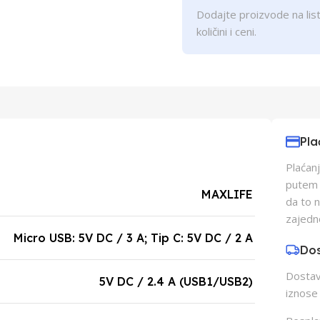
Dodajte proizvode na list
količini i ceni.
Pla
Plaćanj
putem p
MAXLIFE
da to 
zajedn
Micro USB: 5V DC / 3 A; Tip C: 5V DC / 2 A
Do
Dostava
5V DC / 2.4 A (USB1/USB2)
iznose 