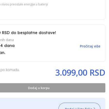
nivou preostale energije u bateriji
0 RSD
do besplatne dostave!
nih dana
14 dana
Pročitaj više
an.
3.099,00 RSD
, po komadu.
Dodaj u korpu