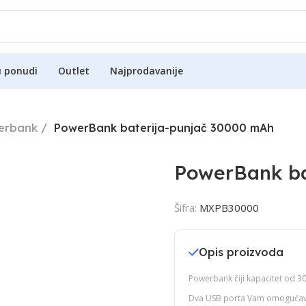
u ponudi
Outlet
Najprodavanije
erbank
PowerBank baterija-punjač 30000 mAh
PowerBank ba
Šifra:
MXPB30000
Opis proizvoda
Powerbank čiji kapacitet od 
Dva USB porta Vam omogućava