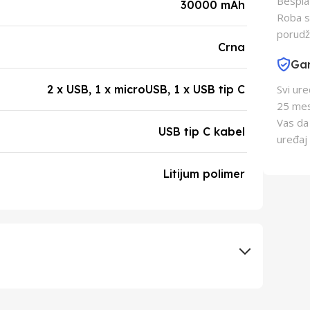
Besplat
30000 mAh
Roba s
porudž
Crna
Gar
2 x USB, 1 x microUSB, 1 x USB tip C
Svi ur
25 mes
Vas da
USB tip C kabel
uređaj 
Litijum polimer
Musicman tr