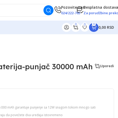
Pozovite nas
Besplatna dostav
024/222-765
Za porudžbine preko
0
0
0
0,00 RSD
terija-punjač 30000 mAh
Uporedi
30.000 mAh garantuje punjenje sa 12W snagom tokom mnogo sati
ju da povežete dva uređaja istovremeno