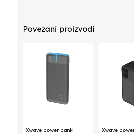
Proizvođač
Povezani proizvodi
Zemlja Porekla
Zemlja Uvoza
Barkod
Xwave power bank
Xwave power