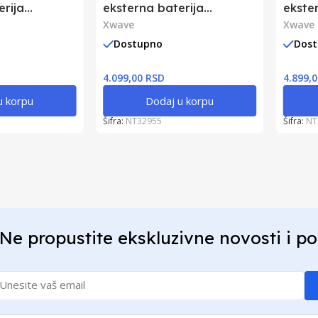
erija
eksterna baterija
ekste
0W/PD3.0/QC3.0/3A/2
30000mAh/20W/PD3.0/QC3.0/3A/2
Xwave
3000
Xwave
xUSB/Type-C
xUSB/
Dostupno
Dos
4.099,00 RSD
4.899,
u korpu
Dodaj u korpu
Šifra:
NT32955
Šifra:
NT
Ne propustite ekskluzivne novosti i p