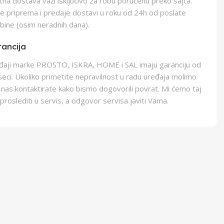
na dostava važi isključivo za robu poručenu preko sajta.
e priprema i predaje dostavi u roku od 24h od poslate
bine (osim neradnih dana).
ancija
eđaji marke PROSTO, ISKRA, HOME i SAL imaju garanciju od
eci. Ukoliko primetite nepravilnost u radu uređaja molimo
 nas kontaktirate kako bismo dogovorili povrat. Mi ćemo taj
proslediti u servis, a odgovor servisa javiti Vama.