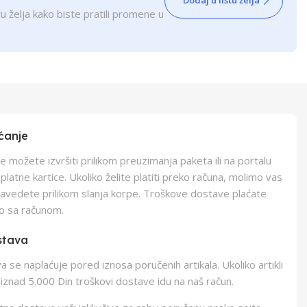
Dodaj u listu želja
u želja kako biste pratili promene u
ćanje
e možete izvršiti prilikom preuzimanja paketa ili na portalu
latne kartice. Ukoliko želite platiti preko računa, molimo vas
navedete prilikom slanja korpe. Troškove dostave plaćate
o sa računom.
stava
 se naplaćuje pored iznosa poručenih artikala. Ukoliko artikli
iznad 5.000 Din troškovi dostave idu na naš račun.