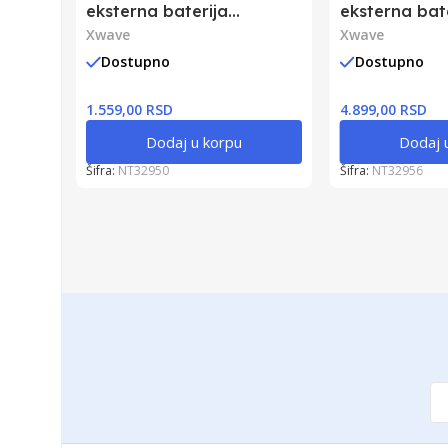
eksterna baterija
eksterna bat
10000mAh/2A/2
Xwave
50000mAh/2
Xwave
xUSB/Type-C
xUSB/Type-C
Dostupno
Dostupno
1.559,00 RSD
4.899,00 RSD
Dodaj u korpu
Dodaj 
Šifra:
NT32950
Šifra:
NT32956