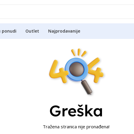
u ponudi
Outlet
Najprodavanije
Greška
Tražena stranica nije pronađena!