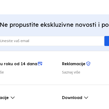
Ne propustite ekskluzivne novosti i p
 u roku od 14 dana
Reklamacije
iše
Saznaj više
acije
Download