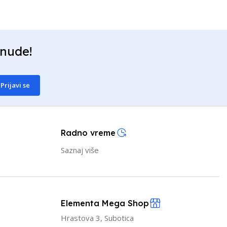
onude!
Prijavi se
Radno vreme
Saznaj više
Elementa Mega Shop
Hrastova 3, Subotica