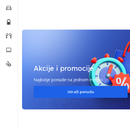
Akcije i promocije
Najbolje ponude na jednom mestu
Istraži ponudu