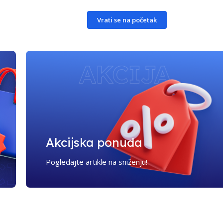
Vrati se na početak
Akcijska ponuda
Pogledajte artikle na sniženju!