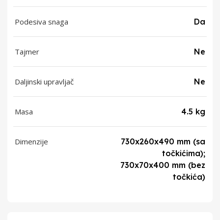
Podesiva snaga
Da
Tajmer
Ne
Daljinski upravljač
Ne
Masa
4.5 kg
Dimenzije
730x260x490 mm (sa
točkićima);
730x70x400 mm (bez
točkića)