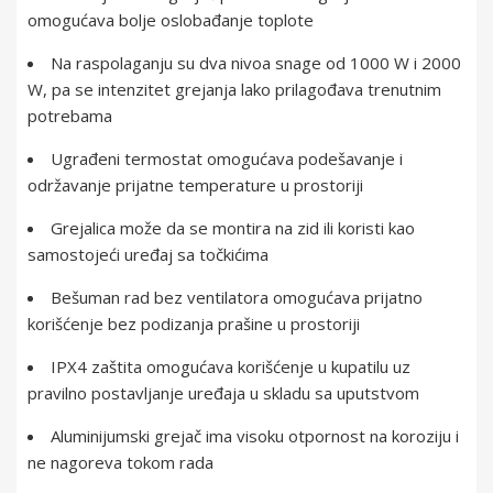
omogućava bolje oslobađanje toplote
Na raspolaganju su dva nivoa snage od 1000 W i 2000
W, pa se intenzitet grejanja lako prilagođava trenutnim
potrebama
Ugrađeni termostat omogućava podešavanje i
održavanje prijatne temperature u prostoriji
Grejalica može da se montira na zid ili koristi kao
samostojeći uređaj sa točkićima
Bešuman rad bez ventilatora omogućava prijatno
korišćenje bez podizanja prašine u prostoriji
IPX4 zaštita omogućava korišćenje u kupatilu uz
pravilno postavljanje uređaja u skladu sa uputstvom
Aluminijumski grejač ima visoku otpornost na koroziju i
ne nagoreva tokom rada