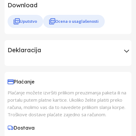
Download
Uputstvo
Ocena o usaglašenosti
Deklaracija
Uvoznik
Elementa d.o.o.,
Subotica
Plaćanje
Plaćanje možete izvršiti prilikom preuzimanja paketa ili na
Proizvođač
ELEMENTA d.o.o.
portalu putem platne kartice. Ukoliko želite platiti preko
računa, molimo vas da to navedete prilikom slanja korpe.
Zemlja Porekla
Kina
Troškove dostave plaćate zajedno sa računom.
Dostava
Zemlja Uvoza
Kina