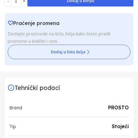
Dodaj u korpu
-
+
Praćenje promena
Dodajte proizvode na listu želja kako biste pratili
promene u količini i ceni.
Dodaj u listu želja
Tehnički podaci
Brend
PROSTO
Tip
Stojeći