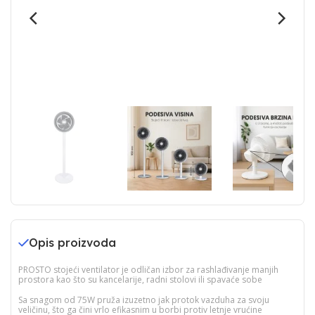
Opis proizvoda
PROSTO stojeći ventilator je odličan izbor za rashlađivanje manjih
prostora kao što su kancelarije, radni stolovi ili spavaće sobe
Sa snagom od 75W pruža izuzetno jak protok vazduha za svoju
veličinu, što ga čini vrlo efikasnim u borbi protiv letnje vrućine