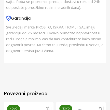
sajta. Roba se priprema i predaje dostavi u roku od 24h
od poslate porudžbine (osim neradnih dana).
Garancija
Svi uređaji marke PROSTO, ISKRA, HOME i SAL imaju
garanciju od 25 meseci. Ukoliko primetite nepravilnost u
radu uređaja molimo Vas da nas kontaktirate kako bismo
dogovorili povrat. Mi ćemo taj uređaj proslediti u servis, a
odgovor servisa javiti Vama.
Povezani proizvodi
NOVO
NOVO