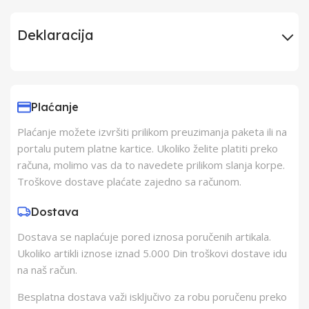
Deklaracija
Uvoznik
Elementa d.o.o.,
Subotica
Plaćanje
Plaćanje možete izvršiti prilikom preuzimanja paketa ili na
Proizvođač
ELEMENTA d.o.o.
portalu putem platne kartice. Ukoliko želite platiti preko
računa, molimo vas da to navedete prilikom slanja korpe.
Zemlja Porekla
Kina
Troškove dostave plaćate zajedno sa računom.
Dostava
Zemlja Uvoza
Kina
Dostava se naplaćuje pored iznosa poručenih artikala.
Ukoliko artikli iznose iznad 5.000 Din troškovi dostave idu
Barkod
8605043311032
na naš račun.
Besplatna dostava važi isključivo za robu poručenu preko