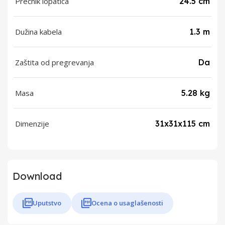
Prečnik lopatica
24.5 cm
Dužina kabela
1.3 m
Zaštita od pregrevanja
Da
Masa
5.28 kg
Dimenzije
31x31x115 cm
Download
Uputstvo
Ocena o usaglašenosti