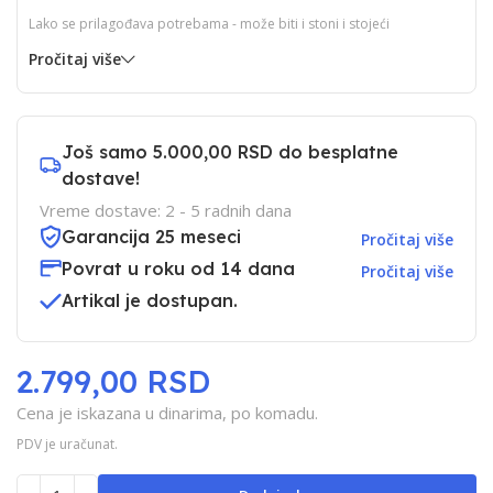
Lako se prilagođava potrebama - može biti i stoni i stojeći
Pročitaj više
Još samo
5.000,00 RSD
do besplatne
dostave!
Vreme dostave: 2 - 5 radnih dana
Garancija 25 meseci
Pročitaj više
Povrat u roku od 14 dana
Pročitaj više
Artikal je dostupan.
2.799,00 RSD
Cena je iskazana u dinarima, po komadu.
PDV je uračunat.