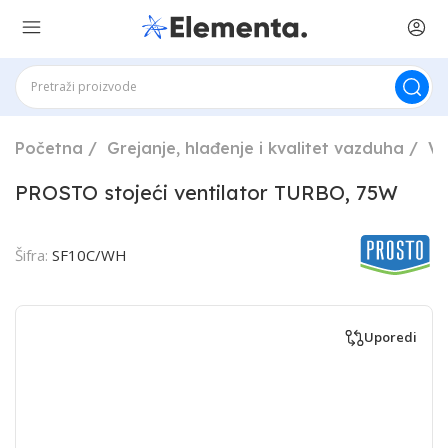
Početna
Grejanje, hlađenje i kvalitet vazduha
Ve
PROSTO stojeći ventilator TURBO, 75W
Šifra:
SF10C/WH
Uporedi