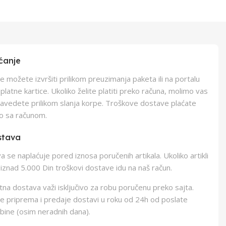
ćanje
e možete izvršiti prilikom preuzimanja paketa ili na portalu
latne kartice. Ukoliko želite platiti preko računa, molimo vas
navedete prilikom slanja korpe. Troškove dostave plaćate
o sa računom.
stava
 se naplaćuje pored iznosa poručenih artikala. Ukoliko artikli
iznad 5.000 Din troškovi dostave idu na naš račun.
na dostava važi isključivo za robu poručenu preko sajta.
e priprema i predaje dostavi u roku od 24h od poslate
bine (osim neradnih dana).