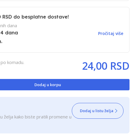
0 RSD
do besplatne dostave!
nih dana
14 dana
Pročitaj više
.
24,00 RSD
, po komadu.
Dodaj u korpu
Dodaj u listu želja
u želja kako biste pratili promene u