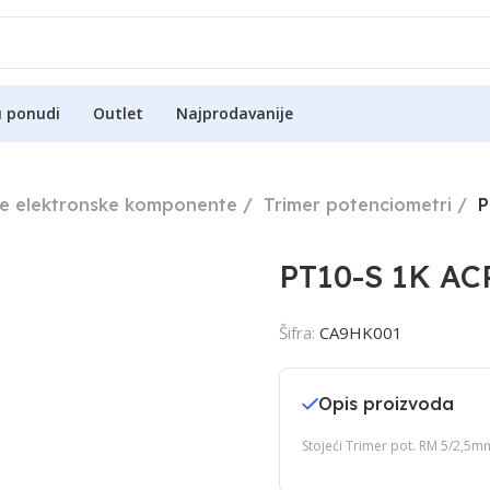
u ponudi
Outlet
Najprodavanije
ne elektronske komponente
Trimer potenciometri
P
PT10-S 1K AC
Šifra:
CA9HK001
Opis proizvoda
Stojeći Trimer pot. RM 5/2,5