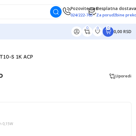
Pozovite nas
Besplatna dostav
024/222-765
Za porudžbine preko
0
0
0
0,00 RSD
T10-S 1K ACP
P
Uporedi
mm 0,15W