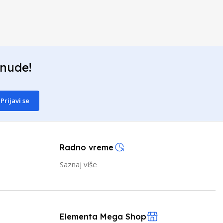
onude!
Prijavi se
Radno vreme
Saznaj više
Elementa Mega Shop