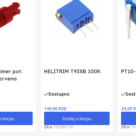
imer pot.
HELITRIM T93XB 100K
PT10-
 crvena
Dostupno
Dos
149,00 RSD
24,00 
u korpu
Dodaj u korpu
Šifra:
T93XBK100
Šifra:
CA