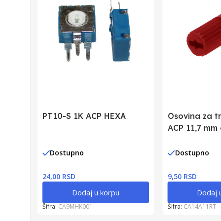
PT10-S 1K ACP HEXA
Osovina za tr
ACP 11,7 mm
Dostupno
Dostupno
24,00 RSD
9,50 RSD
Dodaj u korpu
Dodaj 
Šifra:
CA9MHK001
Šifra:
CA14A11RT