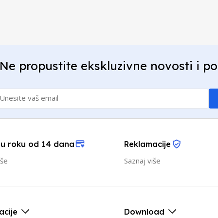
Ne propustite ekskluzivne novosti i p
 u roku od 14 dana
Reklamacije
iše
Saznaj više
acije
Download