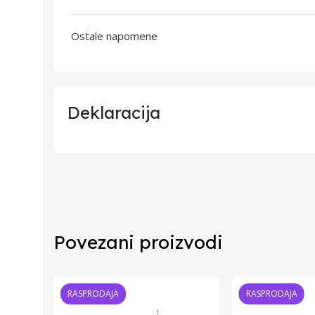
Ostale napomene
Deklaracija
Uvoznik
Proizvođač
Povezani proizvodi
Zemlja Porekla
Zemlja Uvoza
RASPRODAJA
RASPRODAJA