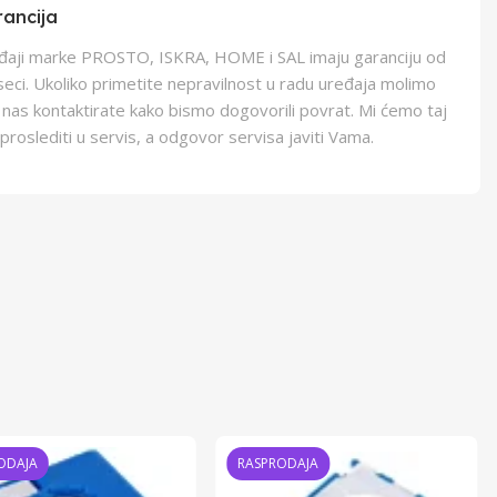
ancija
eđaji marke PROSTO, ISKRA, HOME i SAL imaju garanciju od
eci. Ukoliko primetite nepravilnost u radu uređaja molimo
 nas kontaktirate kako bismo dogovorili povrat. Mi ćemo taj
proslediti u servis, a odgovor servisa javiti Vama.
ODAJA
RASPRODAJA