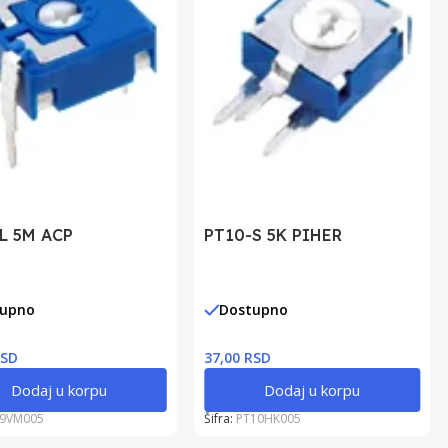
L 5M ACP
PT10-S 5K PIHER
tupno
Dostupno
RSD
37,00 RSD
Dodaj u korpu
Dodaj u korpu
9VM005
Šifra:
PT10HK005