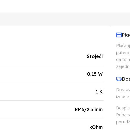
Pla
Plaćanj
putem p
Stojeći
da to 
zajedn
0.15 W
Do
Dostava
1 K
iznose 
Besplat
RM5/2.5 mm
Roba s
porudž
kOhm