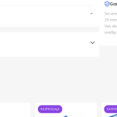
Gar
-
Svi ur
25 mes
Vas da
uređaj 
Elementa d.o.o., Subotica
Schukat Electronic gmbh
Kina
Kina
RASPRODAJA
RASPR