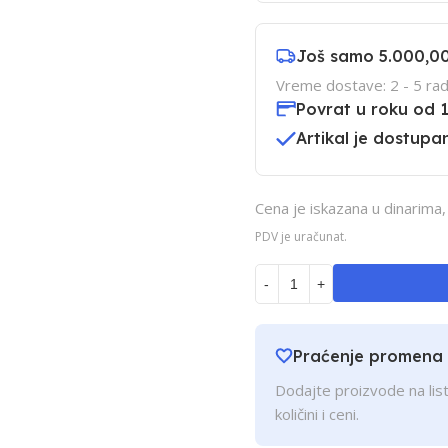
Još samo
5.000,0
Vreme dostave: 2 - 5 rad
Povrat u roku od 
Artikal je dostupan
Cena je iskazana u dinarima
PDV je uračunat.
-
+
Praćenje promena
Dodajte proizvode na list
količini i ceni.