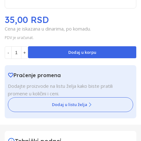
35,00 RSD
Cena je iskazana u dinarima, po komadu.
PDV je uračunat.
Dodaj u korpu
-
+
Praćenje promena
Dodajte proizvode na listu želja kako biste pratili
promene u količini i ceni.
Dodaj u listu želja