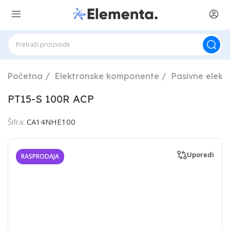
Početna
Elektronske komponente
Pasivne elek
PT15-S 100R ACP
Šifra:
CA14NHE100
Uporedi
RASPRODAJA