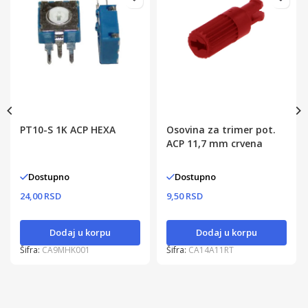
PT10-S 1K ACP HEXA
Osovina za trimer pot.
ACP 11,7 mm crvena
Dostupno
Dostupno
24,00 RSD
9,50 RSD
Dodaj u korpu
Dodaj u korpu
Šifra:
CA9MHK001
Šifra:
CA14A11RT