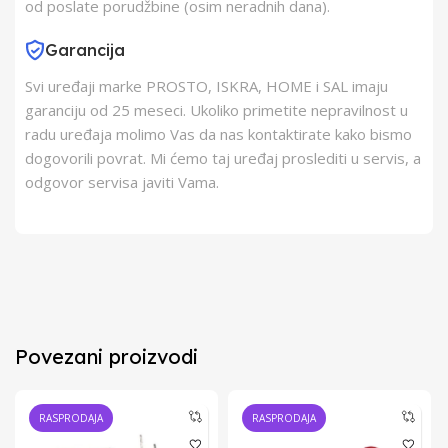
od poslate porudžbine (osim neradnih dana).
Garancija
Svi uređaji marke PROSTO, ISKRA, HOME i SAL imaju
garanciju od 25 meseci. Ukoliko primetite nepravilnost u
radu uređaja molimo Vas da nas kontaktirate kako bismo
dogovorili povrat. Mi ćemo taj uređaj proslediti u servis, a
odgovor servisa javiti Vama.
Povezani proizvodi
RASPRODAJA
RASPRODAJA