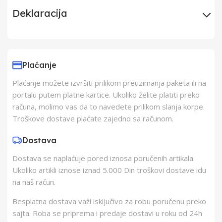
Deklaracija
Uvoznik
Elementa d.o.o.,
Subotica
Plaćanje
Plaćanje možete izvršiti prilikom preuzimanja paketa ili na
Proizvođač
Schukat Electronic
portalu putem platne kartice. Ukoliko želite platiti preko
gmbh
računa, molimo vas da to navedete prilikom slanja korpe.
Troškove dostave plaćate zajedno sa računom.
Zemlja Porekla
Kina
Dostava
Dostava se naplaćuje pored iznosa poručenih artikala.
Zemlja Uvoza
Kina
Ukoliko artikli iznose iznad 5.000 Din troškovi dostave idu
na naš račun.
Besplatna dostava važi isključivo za robu poručenu preko
sajta. Roba se priprema i predaje dostavi u roku od 24h