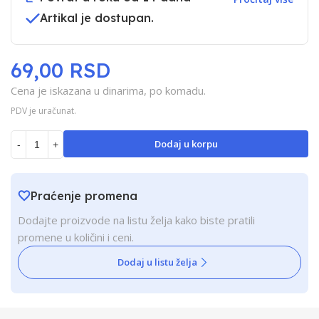
Artikal je dostupan.
69,00 RSD
Cena je iskazana u dinarima, po komadu.
PDV je uračunat.
Dodaj u korpu
-
+
Praćenje promena
Dodajte proizvode na listu želja kako biste pratili
promene u količini i ceni.
Dodaj u listu želja