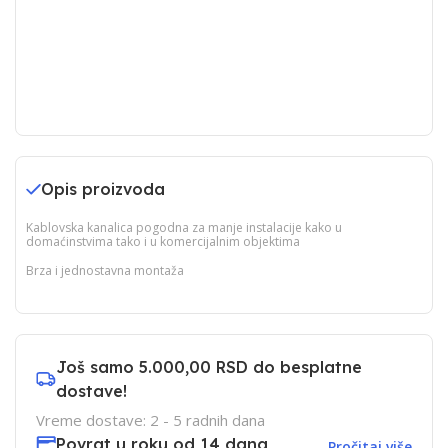
Opis proizvoda
Kablovska kanalica pogodna za manje instalacije kako u
domaćinstvima tako i u komercijalnim objektima
Brza i jednostavna montaža
Još samo
5.000,00 RSD
do besplatne
dostave!
Vreme dostave: 2 - 5 radnih dana
Povrat u roku od 14 dana
Pročitaj više