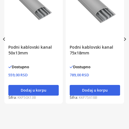
Podni kablovski kanal
Podni kablovski kanal
50x13mm
75x18mm
Dostupno
Dostupno
559,00 RSD
789,00 RSD
Dodaj u korpu
Dodaj u korpu
Šifra:
KKP50X13B
Šifra:
KKP75X18B