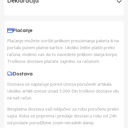
Deklaracija
Uvoznik
BB Link
Plaćanje
Proizvođač
BB Link doo
Plaćanje možete izvršiti prilikom preuzimanja paketa ili na
portalu putem platne kartice. Ukoliko želite platiti preko
Zemlja Porekla
Turska
računa, molimo vas da to navedete prilikom slanja korpe.
Troškove dostave plaćate zajedno sa računom.
Zemlja Uvoza
Turska
Dostava
Dostava se naplaćuje pored iznosa poručenih artikala.
Barkod
8606017934769
Ukoliko artikli iznose iznad 5.000 Din troškovi dostave idu
na naš račun.
Besplatna dostava važi isključivo za robu poručenu preko
sajta. Roba se priprema i predaje dostavi u roku od 24h
od poslate porudžbine (osim neradnih dana).