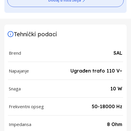
Dodaj u listu želja
Tehnički podaci
Brend
SAL
Napajanje
Ugrađen trafo 110 V~
Snaga
10 W
Frekventni opseg
50-18000 Hz
Impedansa
8 Ohm