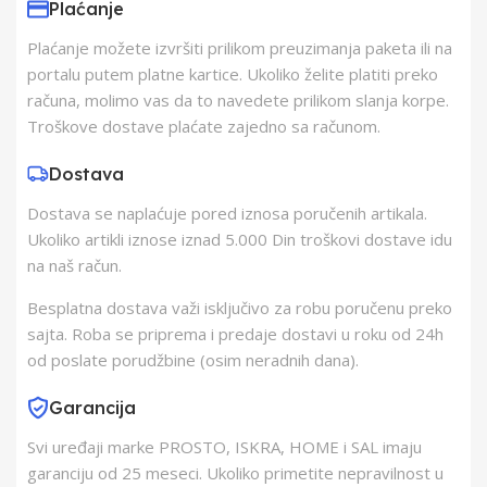
Plaćanje
Plaćanje možete izvršiti prilikom preuzimanja paketa ili na
Proizvođač
Somogyi Elektronic
portalu putem platne kartice. Ukoliko želite platiti preko
računa, molimo vas da to navedete prilikom slanja korpe.
Zemlja Porekla
Kina
Troškove dostave plaćate zajedno sa računom.
Dostava
Zemlja Uvoza
Mađarska
Dostava se naplaćuje pored iznosa poručenih artikala.
Ukoliko artikli iznose iznad 5.000 Din troškovi dostave idu
Barkod
5998312737064
na naš račun.
Besplatna dostava važi isključivo za robu poručenu preko
sajta. Roba se priprema i predaje dostavi u roku od 24h
od poslate porudžbine (osim neradnih dana).
Garancija
Svi uređaji marke PROSTO, ISKRA, HOME i SAL imaju
garanciju od 25 meseci. Ukoliko primetite nepravilnost u