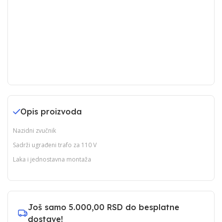
Opis proizvoda
Nazidni zvučnik
Sadrži ugrađeni trafo za 110 V
Laka i jednostavna montaža
Još samo
5.000,00 RSD
do besplatne
dostave!