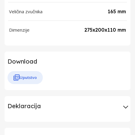
Veličina zvučnika
165 mm
Dimenzije
275x200x110 mm
Download
Uputstvo
Deklaracija
Uvoznik
Elementa d.o.o.,
Subotica