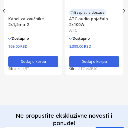
Besplatna dostava
Kabel za zvučnike
ATC audio pojačalo
2x1,5mm2
2x100W
ATC
Dostupno
Dostupno
169,00 RSD
8.399,00 RSD
Dodaj u korpu
Dodaj u korpu
Šifra:
KL-1,5T
Šifra:
ATC-AMP401
Ne propustite ekskluzivne novosti i
ponude!