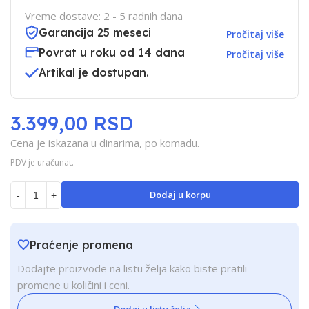
Vreme dostave: 2 - 5 radnih dana
Garancija 25 meseci
Pročitaj više
Povrat u roku od 14 dana
Pročitaj više
Artikal je dostupan.
3.399,00 RSD
Cena je iskazana u dinarima, po komadu.
PDV je uračunat.
Dodaj u korpu
-
+
Praćenje promena
Dodajte proizvode na listu želja kako biste pratili
promene u količini i ceni.