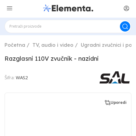
Početna
TV, audio i video
Ugradni zvučnici i poj
Razglasni 110V zvučnik - nazidni
Šifra:
WAS2
Uporedi