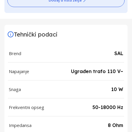
Dodaj u listu želja
Tehnički podaci
Brend
SAL
Napajanje
Ugrađen trafo 110 V~
Snaga
10 W
Frekventni opseg
50-18000 Hz
Impedansa
8 Ohm