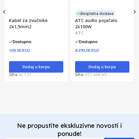
Besplatna dostava
Kabel za zvučnike
ATC audio pojačalo
2x1,5mm2
2x100W
ATC
Dostupno
Dostupno
169,00 RSD
8.399,00 RSD
Dodaj u korpu
Dodaj u korpu
Šifra:
KL-1,5T
Šifra:
ATC-AMP401
Ne propustite ekskluzivne novosti i
ponude!