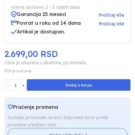
Vreme dostave: 2 - 5 radnih dana
Garancija 25 meseci
Pročitaj više
Povrat u roku od 14 dana
Pročitaj više
Artikal je dostupan.
2.699,00 RSD
Cena je iskazana u dinarima, po komadu.
PDV je uračunat.
Dodaj u korpu
-
+
Praćenje promena
Dodajte proizvode na listu želja kako biste pratili
promene u količini i ceni.