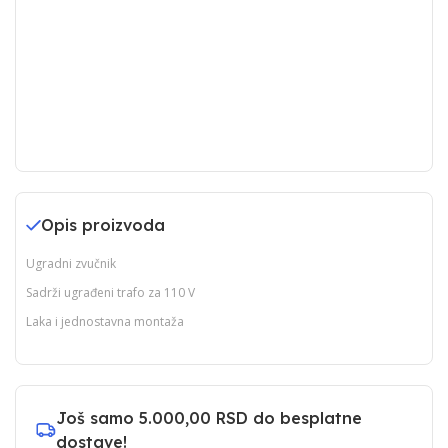
Opis proizvoda
Ugradni zvučnik
Sadrži ugrađeni trafo za 110 V
Laka i jednostavna montaža
Još samo
5.000,00 RSD
do besplatne
dostave!