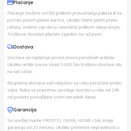
Plaćanje
Plaćanje možete izvršiti prilikom preuzimanja paketa ili na
Proizvođač
Somogyi Elektronic
portalu putem platne kartice. Ukoliko želite platiti preko
računa, molimo vas da to navedete prilikom slanja korpe.
Zemlja Porekla
Kina
Troškove dostave plaćate zajedno sa računom.
Dostava
Zemlja Uvoza
Mađarska
Dostava se naplaćuje pored iznosa poručenih artikala.
Ukoliko artikli iznose iznad 5.000 Din troškovi dostave idu
Barkod
5998312730553
na naš račun.
Besplatna dostava važi isključivo za robu poručenu preko
sajta. Roba se priprema i predaje dostavi u roku od 24h
od poslate porudžbine (osim neradnih dana).
Garancija
Svi uređaji marke PROSTO, ISKRA, HOME i SAL imaju
garanciju od 25 meseci. Ukoliko primetite nepravilnost u