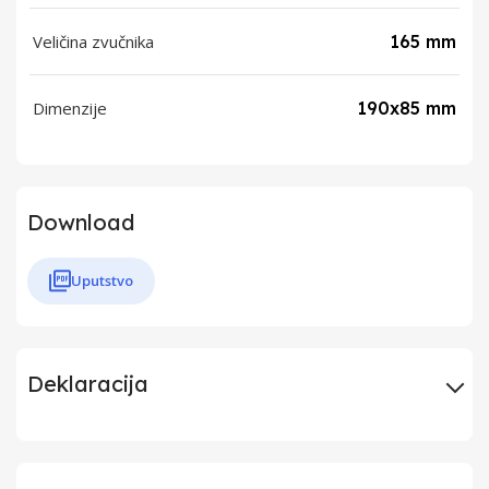
Veličina zvučnika
165 mm
Dimenzije
190x85 mm
Download
Uputstvo
Deklaracija
Uvoznik
Elementa d.o.o.,
Subotica