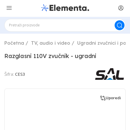
Početna
TV, audio i video
Ugradni zvučnici i poj
Razglasni 110V zvučnik - ugradni
Šifra:
CES3
Uporedi