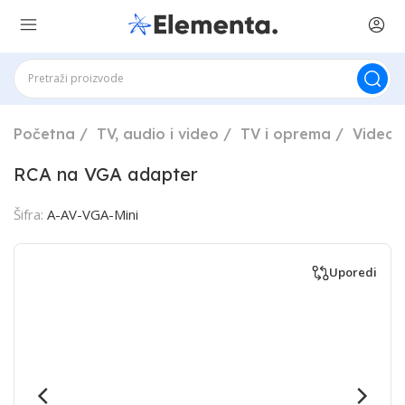
Početna
TV, audio i video
TV i oprema
Video p
RCA na VGA adapter
Šifra:
A-AV-VGA-Mini
Uporedi