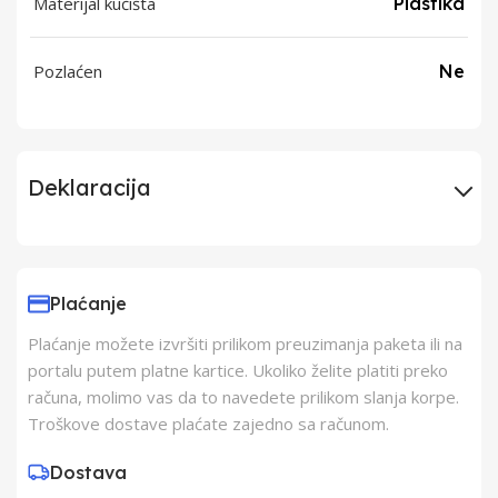
Materijal kućišta
Plastika
Pozlaćen
Ne
Deklaracija
Uvoznik
Gembird doo
Plaćanje
Proizvođač
GEMBIRD DOO(ex PCX)
Plaćanje možete izvršiti prilikom preuzimanja paketa ili na
portalu putem platne kartice. Ukoliko želite platiti preko
Zemlja Porekla
Kina
računa, molimo vas da to navedete prilikom slanja korpe.
Troškove dostave plaćate zajedno sa računom.
Zemlja Uvoza
Holandija
Dostava