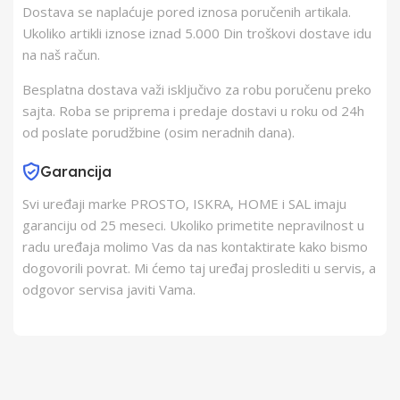
Dostava se naplaćuje pored iznosa poručenih artikala.
Barkod
9783270320245
Ukoliko artikli iznose iznad 5.000 Din troškovi dostave idu
na naš račun.
Besplatna dostava važi isključivo za robu poručenu preko
sajta. Roba se priprema i predaje dostavi u roku od 24h
od poslate porudžbine (osim neradnih dana).
Garancija
Svi uređaji marke PROSTO, ISKRA, HOME i SAL imaju
garanciju od 25 meseci. Ukoliko primetite nepravilnost u
radu uređaja molimo Vas da nas kontaktirate kako bismo
dogovorili povrat. Mi ćemo taj uređaj proslediti u servis, a
odgovor servisa javiti Vama.