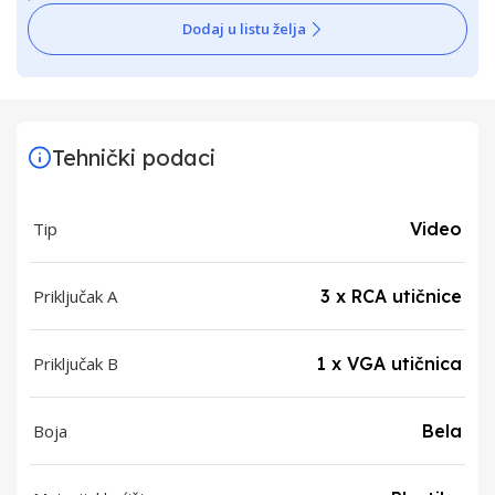
Dodaj u listu želja
Tehnički podaci
Tip
Video
Priključak A
3 x RCA utičnice
Priključak B
1 x VGA utičnica
Boja
Bela