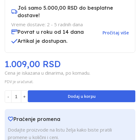
Još samo
5.000,00 RSD
do besplatne
dostave!
Vreme dostave: 2 - 5 radnih dana
Povrat u roku od 14 dana
Pročitaj više
Artikal je dostupan.
1.009,00 RSD
Cena je iskazana u dinarima, po komadu.
PDV je uračunat.
Dodaj u korpu
-
+
Praćenje promena
Dodajte proizvode na listu želja kako biste pratili
promene u količini i ceni.