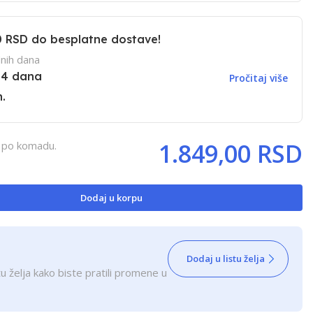
0 RSD
do besplatne dostave!
nih dana
14 dana
Pročitaj više
.
1.849,00 RSD
, po komadu.
Dodaj u korpu
Dodaj u listu želja
u želja kako biste pratili promene u