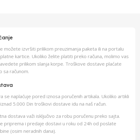
ćanje
e možete izvršiti prilikom preuzimanja paketa ili na portalu
latne kartice. Ukoliko želite platiti preko računa, molimo vas
navedete prilikom slanja korpe. Troškove dostave plaćate
o sa računom.
stava
 se naplaćuje pored iznosa poručenih artikala. Ukoliko artikli
iznad 5.000 Din troškovi dostave idu na naš račun.
na dostava važi isključivo za robu poručenu preko sajta.
e priprema i predaje dostavi u roku od 24h od poslate
bine (osim neradnih dana).