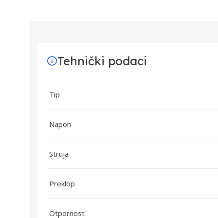
Tehnički podaci
Tip
Napon
Struja
Preklop
Otpornost