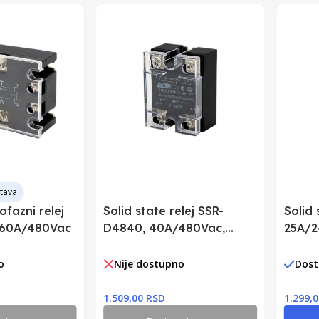
Kina
tava
ofazni relej
Solid state relej SSR-
Solid 
 60A/480Vac
D4840, 40A/480Vac,
25A/2
Ucnt: DC
Uctr=
o
Nije dostupno
Dos
1.509,00 RSD
1.299,