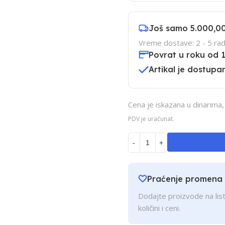
Još samo
5.000,0
Vreme dostave: 2 - 5 rad
Povrat u roku od 
Artikal je dostupan
Cena je iskazana u dinarima
PDV je uračunat.
-
+
Praćenje promena
Dodajte proizvode na list
količini i ceni.