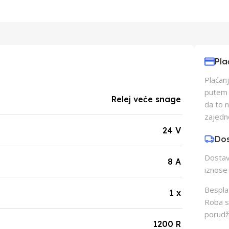
Pla
Plaćanj
putem p
Relej veće snage
da to 
zajedn
24 V
Do
Dostava
8 A
iznose 
Besplat
1 x
Roba s
porudž
1200 R