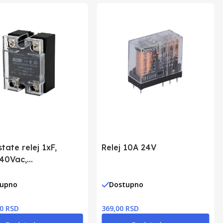
state relej 1xF,
Relej 10A 24V
40Vac,
90~280Vac
tupno
Dostupno
00 RSD
369,00 RSD