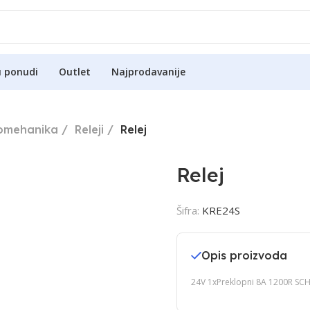
u ponudi
Outlet
Najprodavanije
romehanika
Releji
Relej
Relej
Šifra:
KRE24S
Opis proizvoda
24V 1xPreklopni 8A 1200R SC