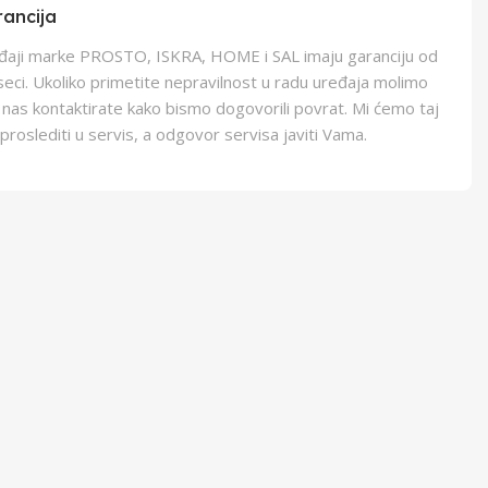
ancija
eđaji marke PROSTO, ISKRA, HOME i SAL imaju garanciju od
eci. Ukoliko primetite nepravilnost u radu uređaja molimo
 nas kontaktirate kako bismo dogovorili povrat. Mi ćemo taj
proslediti u servis, a odgovor servisa javiti Vama.