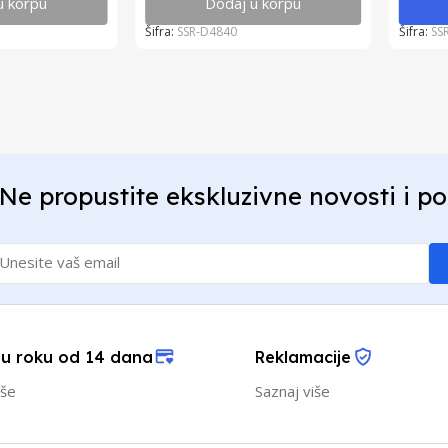
u korpu
Dodaj u korpu
Šifra:
SSR-D4840
Šifra:
SS
Ne propustite ekskluzivne novosti i p
 u roku od 14 dana
Reklamacije
iše
Saznaj više