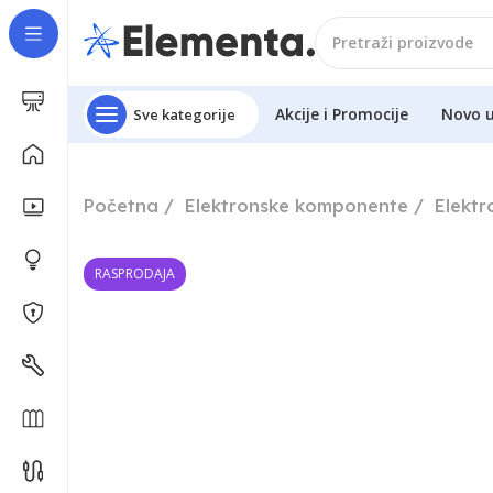
Akcije i Promocije
Novo 
Sve kategorije
Početna
Elektronske komponente
Elekt
RASPRODAJA