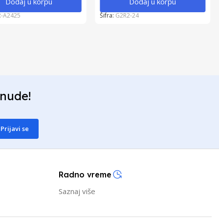
Dodaj u korpu
Dodaj u korpu
R-A2425
Šifra:
G2R2-24
onude!
Prijavi se
Radno vreme
Saznaj više