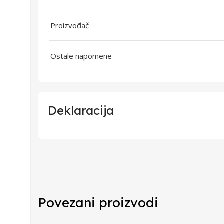
Proizvođač
Ostale napomene
Deklaracija
Uvoznik
Proizvođač
Povezani proizvodi
Zemlja Porekla