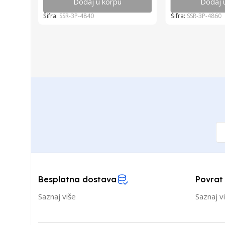
Dodaj u korpu
Dodaj 
Šifra:
SSR-3P-4840
Šifra:
SSR-3P-4860
Besplatna dostava
Povrat
Saznaj više
Saznaj v