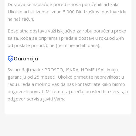
Dostava se naplaćuje pored iznosa poručenih artikala.
Barkod
4008496941612
Ukoliko artikli iznose iznad 5.000 Din troškovi dostave idu
na naš račun.
Besplatna dostava važi isključivo za robu poručenu preko
sajta. Roba se priprema i predaje dostavi u roku od 24h
od poslate porudžbine (osim neradnih dana).
Garancija
Svi uređaji marke PROSTO, ISKRA, HOME i SAL imaju
garanciju od 25 meseci. Ukoliko primetite nepravilnost u
radu uređaja molimo Vas da nas kontaktirate kako bismo
dogovorili povrat. Mi ćemo taj uređaj proslediti u servis, a
odgovor servisa javiti Vama.