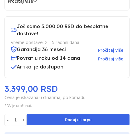
Pročitaj više
Još samo
5.000,00 RSD
do besplatne
dostave!
Vreme dostave: 2 - 5 radnih dana
Garancija 36 meseci
Pročitaj više
Povrat u roku od 14 dana
Pročitaj više
Artikal je dostupan.
3.399,00 RSD
Cena je iskazana u dinarima, po komadu.
PDV je uračunat.
Dodaj u korpu
-
+