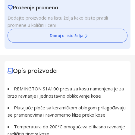
Praćenje promena
Dodajte proizvode na listu želja kako biste pratili
promene u količini i ceni.
Dodaj u listu želja
Opis proizvoda
REMINGTON S1A100 presa za kosu namenjena je za
brzo ravnanje i jednostavno oblikovanje kose
Plutajuće ploče sa keramičkom oblogom prilagođavaju
se pramenovima i ravnomerno klize preko kose
Temperatura do 200°C omogućava efikasno ravnanje
različitih tipova kose