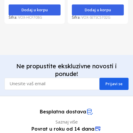
Dodaj u korpu
Dodaj u korpu
Šifra:
VOX-HCF708G
Šifra:
VOX-SETSC5702G
Ne propustite ekskluzivne novosti i
ponude!
Prijavi se
Besplatna dostava
Saznaj više
Povrat u roku od 14 dana