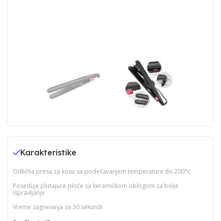
Karakteristike
Odlična presa za kosu sa podešavanjem temperature do 200°C
Poseduje plutajuće ploče sa keramičkom oblogom za bolje
ispravljanje
Vreme zagrevanja za 30 sekundi