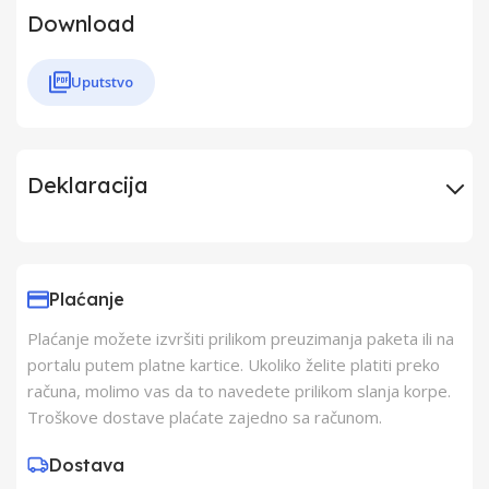
Download
Uputstvo
Deklaracija
Uvoznik
Musicman tr
Plaćanje
Proizvođač
Remington
Plaćanje možete izvršiti prilikom preuzimanja paketa ili na
portalu putem platne kartice. Ukoliko želite platiti preko
Zemlja Porekla
Kina
računa, molimo vas da to navedete prilikom slanja korpe.
Troškove dostave plaćate zajedno sa računom.
Zemlja Uvoza
Nemacka
Dostava