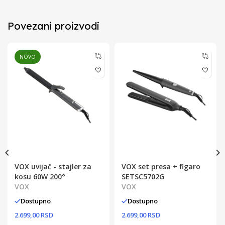
Povezani proizvodi
NOVO
VOX uvijač - stajler za
VOX set presa + figaro
kosu 60W 200°
SETSC5702G
VOX
VOX
Dostupno
Dostupno
2.699,00 RSD
2.699,00 RSD