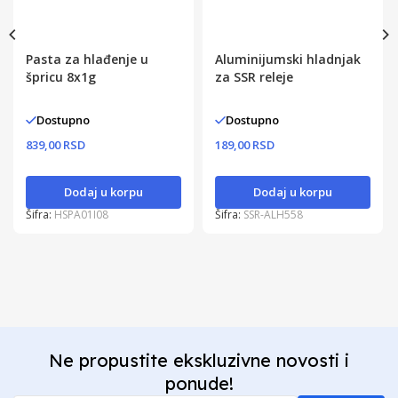
Pasta za hlađenje u
Aluminijumski hladnjak
špricu 8x1g
za SSR releje
Dostupno
Dostupno
839,00 RSD
189,00 RSD
Dodaj u korpu
Dodaj u korpu
Šifra:
HSPA01I08
Šifra:
SSR-ALH558
Ne propustite ekskluzivne novosti i
ponude!