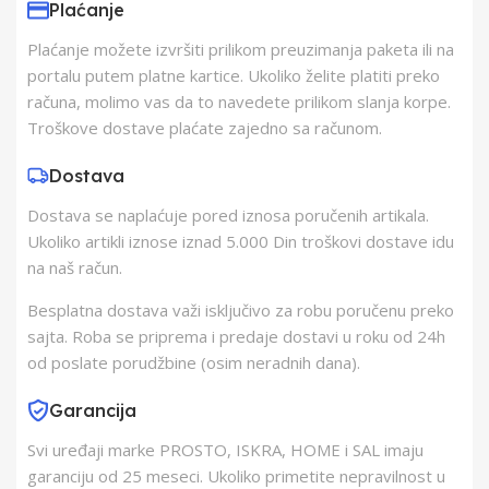
Plaćanje
Plaćanje možete izvršiti prilikom preuzimanja paketa ili na
Proizvođač
Schukat Electronic
portalu putem platne kartice. Ukoliko želite platiti preko
gmbh
računa, molimo vas da to navedete prilikom slanja korpe.
Troškove dostave plaćate zajedno sa računom.
Zemlja Porekla
Kina
Dostava
Dostava se naplaćuje pored iznosa poručenih artikala.
Zemlja Uvoza
Kina
Ukoliko artikli iznose iznad 5.000 Din troškovi dostave idu
na naš račun.
Besplatna dostava važi isključivo za robu poručenu preko
sajta. Roba se priprema i predaje dostavi u roku od 24h
od poslate porudžbine (osim neradnih dana).
Garancija
Svi uređaji marke PROSTO, ISKRA, HOME i SAL imaju
garanciju od 25 meseci. Ukoliko primetite nepravilnost u