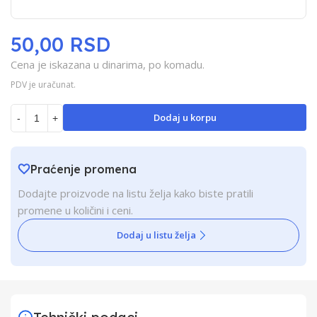
50,00 RSD
Cena je iskazana u dinarima, po komadu.
PDV je uračunat.
Dodaj u korpu
-
+
Praćenje promena
Dodajte proizvode na listu želja kako biste pratili
promene u količini i ceni.
Dodaj u listu želja