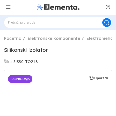
Početna
Elektronske komponente
Elektromehan
Silikonski izolator
Šifra:
SIS30-TO218
Uporedi
RASPRODAJA