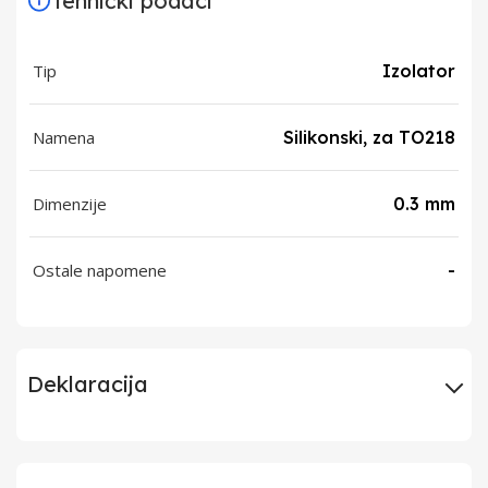
Tehnički podaci
Tip
Izolator
Namena
Silikonski, za TO218
Dimenzije
0.3 mm
Ostale napomene
-
Deklaracija
Uvoznik
Elementa d.o.o.,
Subotica