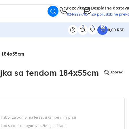
Pozovite nas
Besplatna dostav
024/222-765
Za porudžbine preko
0
0
0
0,00 RSD
m 184x55cm
aljka sa tendom 184x55cm
Uporedi
n izbor za odmor na terasi, u kampu ili na plaži
iti od sunca i omogućava uživanje u hladu