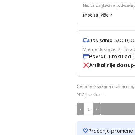
Naslon za glavu se podešava po
Pročitaj više
Još samo
5.000,0
Vreme dostave: 2 - 5 rad
Povrat u roku od 
Artikal nije dostup
Cena je iskazana u dinarima
PDV je uračunat.
-
+
Praćenje promena