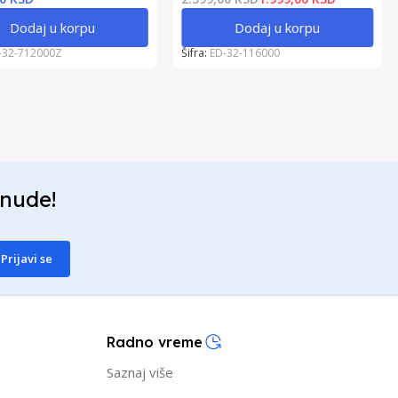
Dodaj u korpu
Dodaj u korpu
-32-712000Z
Šifra:
ED-32-116000
onude!
Prijavi se
Radno vreme
Saznaj više