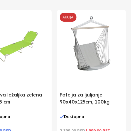
AKCIJA
va ležaljka zelena
Fotelja za ljuljanje
5 cm
90x40x125cm, 100kg
tupno
Dostupno
00 RSD
2.399,00 RSD
1.999,00 RSD