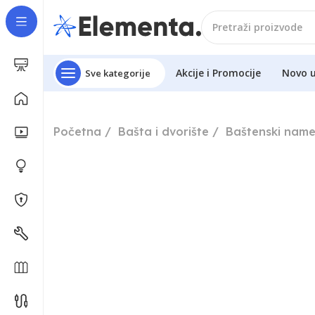
Akcije i Promocije
Novo 
Sve kategorije
Početna
Bašta i dvorište
Baštenski name