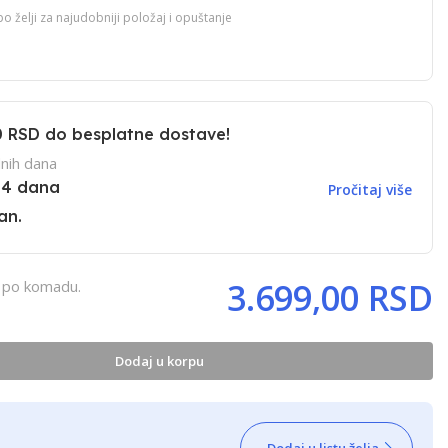
 želji za najudobniji položaj i opuštanje
0 RSD
do besplatne dostave!
nih dana
14 dana
Pročitaj više
an.
3.699,00 RSD
, po komadu.
Dodaj u korpu