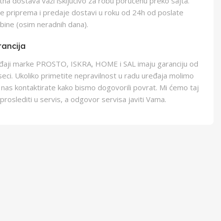
na dostava važi isključivo za robu poručenu preko sajta.
e priprema i predaje dostavi u roku od 24h od poslate
bine (osim neradnih dana).
ancija
eđaji marke PROSTO, ISKRA, HOME i SAL imaju garanciju od
eci. Ukoliko primetite nepravilnost u radu uređaja molimo
 nas kontaktirate kako bismo dogovorili povrat. Mi ćemo taj
proslediti u servis, a odgovor servisa javiti Vama.