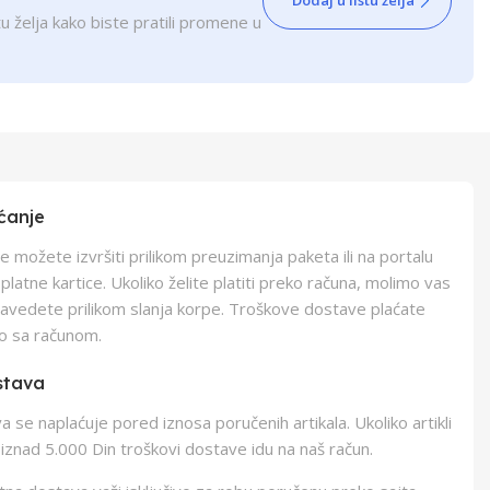
Dodaj u listu želja
u želja kako biste pratili promene u
ćanje
e možete izvršiti prilikom preuzimanja paketa ili na portalu
latne kartice. Ukoliko želite platiti preko računa, molimo vas
navedete prilikom slanja korpe. Troškove dostave plaćate
o sa računom.
stava
 se naplaćuje pored iznosa poručenih artikala. Ukoliko artikli
iznad 5.000 Din troškovi dostave idu na naš račun.