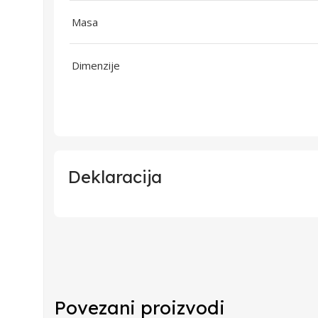
Masa
Dimenzije
Deklaracija
Uvoznik
Proizvođač
Povezani proizvodi
Zemlja Porekla