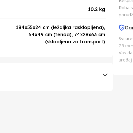
Besplat
Roba s
10.2 kg
porudž
184x55x24 cm (ležaljka rasklopljena),
Gar
54x49 cm (tenda), 74x28x63 cm
Svi ur
(sklopljeno za transport)
25 mes
Vas da
uređaj 
EUROM-DENIS D.O.O.
EUROM-DENIS D.O.O.
Kina