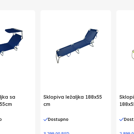
Hrvatska
3850223327166
ljka sa
Sklopiva ležaljka 188x55
Sklopi
x55cm
cm
188x5
o
Dostupno
Dos
3.299,00 RSD
2.899,