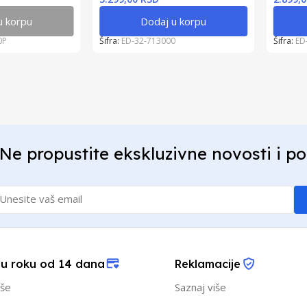
u korpu
Dodaj u korpu
0P
Šifra:
ED-32-713000
Šifra:
ED
Ne propustite ekskluzivne novosti i p
 u roku od 14 dana
Reklamacije
iše
Saznaj više