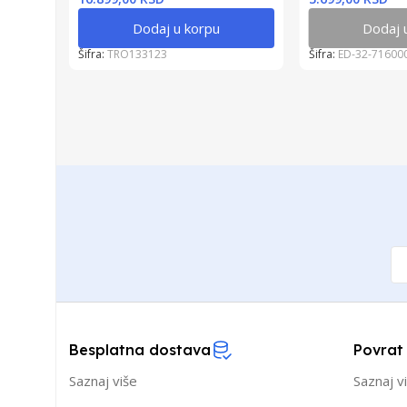
Dodaj u korpu
Dodaj 
Šifra:
TRO133123
Šifra:
ED-32-71600
Besplatna dostava
Povrat
Saznaj više
Saznaj v