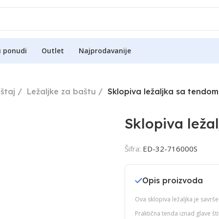
u ponudi
Outlet
Najprodavanije
štaj
Ležaljke za baštu
Sklopiva ležaljka sa tendo
Sklopiva lež
Šifra:
ED-32-716000S
Opis proizvoda
Ova sklopiva ležaljka je savrše
Praktična tenda iznad glave št