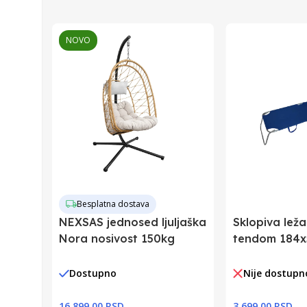
Zemlja Uvoza
NOVO
Barkod
Besplatna dostava
NEXSAS jednosed ljuljaška
Sklopiva leža
Nora nosivost 150kg
tendom 184
Dostupno
Nije dostupn
16.899,00 RSD
3.699,00 RSD