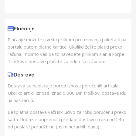
Uvoznik
PRODMIL d.o.o.
Beograd-Zvezdara
Plaćanje
Plaćanje možete izvršiti prilikom preuzimanja paketa ili na
Proizvođač
Shanghai Jilong Sport
portalu putem platne kartice. Ukoliko želite platiti preko
and Leisure Products
računa, molimo vas da to navedete prilikom slanja korpe.
Co., Lt
Troškove dostave plaćate zajedno sa računom.
Zemlja Porekla
Dostava
Srbija
Dostava se naplaćuje pored iznosa poručenih artikala.
Ukoliko artikli iznose iznad 5.000 Din troškovi dostave idu
Zemlja Uvoza
Srbija
na naš račun.
Barkod
6920388608473
Besplatna dostava važi isključivo za robu poručenu preko
sajta. Roba se priprema i predaje dostavi u roku od 24h
od poslate porudžbine (osim neradnih dana).