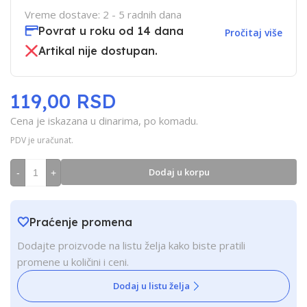
Vreme dostave: 2 - 5 radnih dana
Povrat u roku od 14 dana
Pročitaj više
Artikal nije dostupan.
119,00 RSD
Cena je iskazana u dinarima, po komadu.
PDV je uračunat.
Dodaj u korpu
-
+
Praćenje promena
Dodajte proizvode na listu želja kako biste pratili
promene u količini i ceni.
Dodaj u listu želja