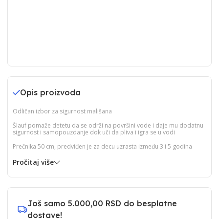
Opis proizvoda
Odličan izbor za sigurnost mališana
Šlauf pomaže detetu da se održi na površini vode i daje mu dodatnu
sigurnost i samopouzdanje dok uči da pliva i igra se u vodi
Prečnika 50 cm, predviđen je za decu uzrasta između 3 i 5 godina
Pročitaj više
Još samo
5.000,00 RSD
do besplatne
dostave!