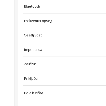
Bluetooth
Frekventni opseg
Osetljivost
Impedansa
Zvučnik
Priključci
Boja kućišta