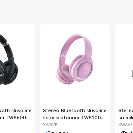
Kina
Kina
8605062709438
oth slušalice
Stereo Bluetooth slušalice
Stere
om TWS600
sa mikrofonom TWS100
sa mi
roze
XWAVE
crne
XWAVE
Dostupno
Dos