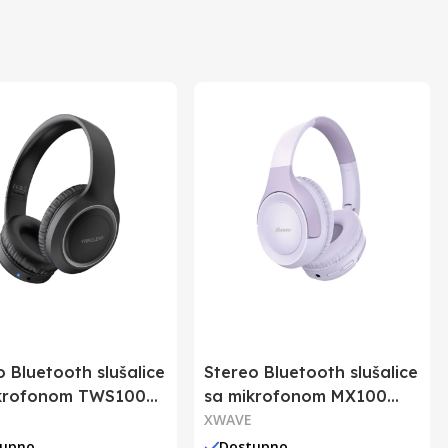
o Bluetooth slušalice
Stereo Bluetooth slušalice
krofonom TWS100
sa mikrofonom MX100
ljubičaste
XWAVE
tupno
Dostupno