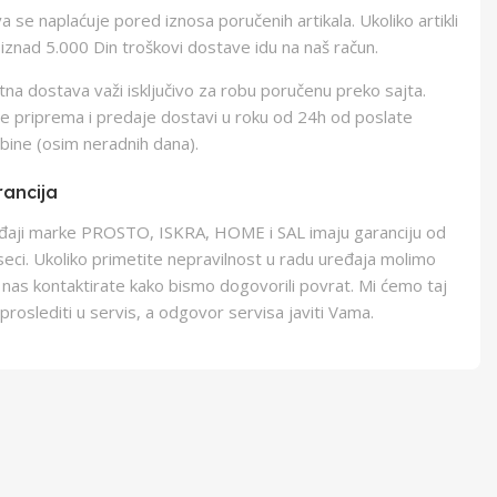
 se naplaćuje pored iznosa poručenih artikala. Ukoliko artikli
iznad 5.000 Din troškovi dostave idu na naš račun.
na dostava važi isključivo za robu poručenu preko sajta.
e priprema i predaje dostavi u roku od 24h od poslate
bine (osim neradnih dana).
ancija
eđaji marke PROSTO, ISKRA, HOME i SAL imaju garanciju od
eci. Ukoliko primetite nepravilnost u radu uređaja molimo
 nas kontaktirate kako bismo dogovorili povrat. Mi ćemo taj
proslediti u servis, a odgovor servisa javiti Vama.