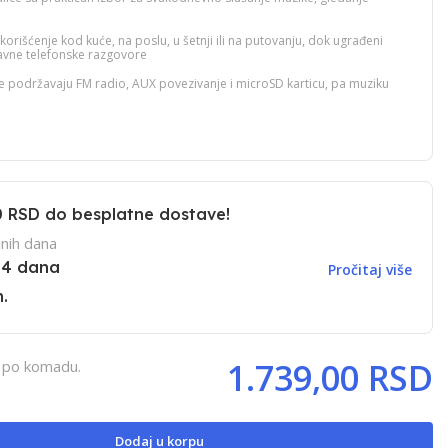
orišćenje kod kuće, na poslu, u šetnji ili na putovanju, dok ugrađeni
vne telefonske razgovore
ce podržavaju FM radio, AUX povezivanje i microSD karticu, pa muziku
0 RSD
do besplatne dostave!
nih dana
14 dana
Pročitaj više
.
1.739,00 RSD
, po komadu.
Dodaj u korpu