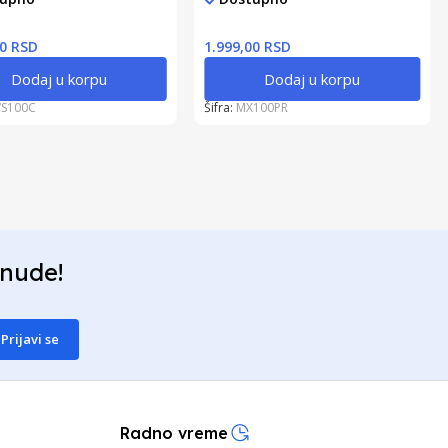
00 RSD
1.999,00 RSD
Dodaj u korpu
Dodaj u korpu
S100C
Šifra:
MX100PR
onude!
Prijavi se
Radno vreme