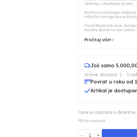
sadržaja i obavljanje poziva
Bežično povezivanje olakšava k
mikrofon omogućava jednosta
Pored Bluetooth veze, slušali
možete slušati na više načina
Pročitaj više
Još samo
5.000,0
Vreme dostave: 2 - 5 rad
Povrat u roku od 
Artikal je dostupan
Cena je iskazana u dinarima
PDV je uračunat.
-
+