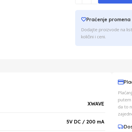
Praćenje promena
Dodajte proizvode na list
količini i ceni.
Pla
Plaćanj
putem p
XWAVE
da to 
zajedn
5V DC / 200 mA
Do