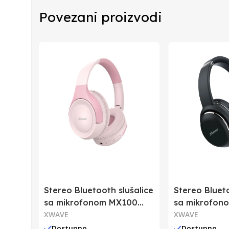
Povezani proizvodi
Zemlja Porekla
Zemlja Uvoza
Barkod
Stereo Bluetooth slušalice
Stereo Blueto
sa mikrofonom MX100
sa mikrofon
roze
XWAVE
crne
XWAVE
Dostupno
Dostupno