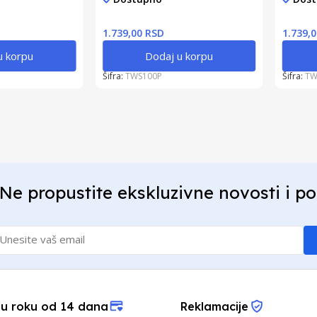
1.739,00 RSD
1.739,
u korpu
Dodaj u korpu
Šifra:
TWS100P
Šifra:
TW
Ne propustite ekskluzivne novosti i p
 u roku od 14 dana
Reklamacije