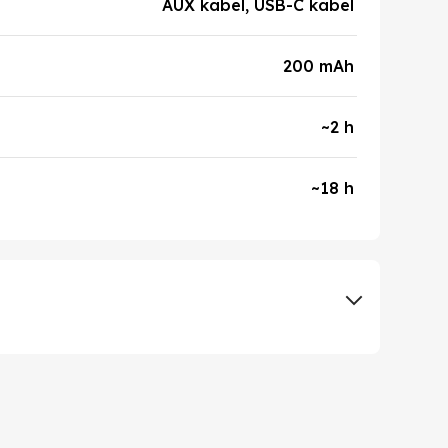
AUX kabel, USB-C kabel
200 mAh
~2 h
~18 h
NT Company
NT Company