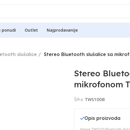
u ponudi
Outlet
Najprodavanije
etooth slušalice
Stereo Bluetooth slušalice sa mikr
Stereo Blueto
mikrofonom 
Šifra:
TWS100B
Opis proizvoda
Xwave TWS100 Bluetooth slušal