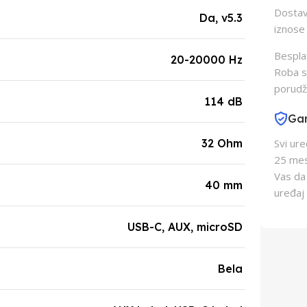
Dostava
Da, v5.3
iznose 
Besplat
20-20000 Hz
Roba s
porudž
114 dB
Gar
32 Ohm
Svi ur
25 mes
Vas da
40 mm
uređaj 
USB-C, AUX, microSD
Bela