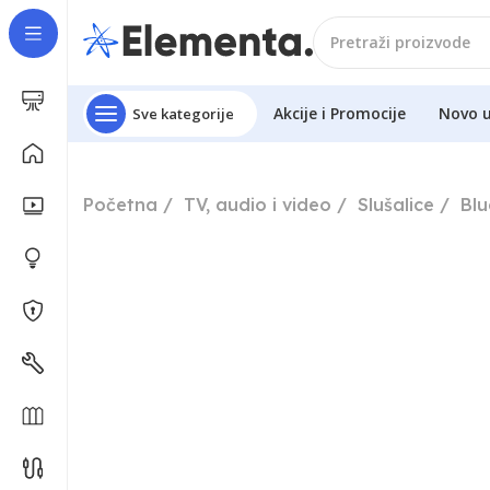
Akcije i Promocije
Novo 
Sve kategorije
Početna
TV, audio i video
Slušalice
Blu