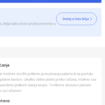
Dodaj u listu želja
u želja kako biste pratili promene u
ćanje
e možete izvršiti prilikom preuzimanja paketa ili na portalu
latne kartice. Ukoliko želite platiti preko računa, molimo vas
navedete prilikom slanja korpe. Troškove dostave plaćate
o sa računom.
stava