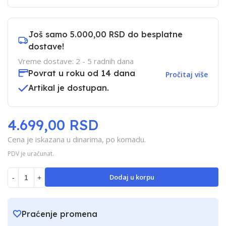
Još samo
5.000,00 RSD
do besplatne
dostave!
Vreme dostave: 2 - 5 radnih dana
Povrat u roku od 14 dana
Pročitaj više
Artikal je dostupan.
4.699,00 RSD
Cena je iskazana u dinarima, po komadu.
PDV je uračunat.
Dodaj u korpu
-
+
Praćenje promena