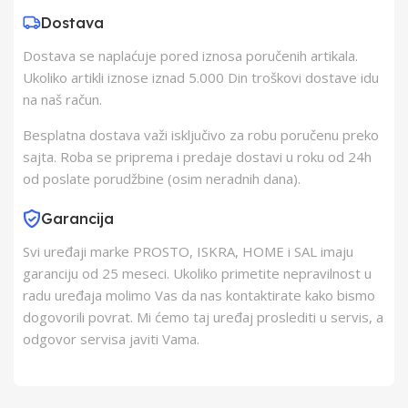
Dostava
Zemlja Uvoza
Kina
Dostava se naplaćuje pored iznosa poručenih artikala.
Ukoliko artikli iznose iznad 5.000 Din troškovi dostave idu
Barkod
8605043216474
na naš račun.
Besplatna dostava važi isključivo za robu poručenu preko
sajta. Roba se priprema i predaje dostavi u roku od 24h
od poslate porudžbine (osim neradnih dana).
Garancija
Svi uređaji marke PROSTO, ISKRA, HOME i SAL imaju
garanciju od 25 meseci. Ukoliko primetite nepravilnost u
radu uređaja molimo Vas da nas kontaktirate kako bismo
dogovorili povrat. Mi ćemo taj uređaj proslediti u servis, a
odgovor servisa javiti Vama.