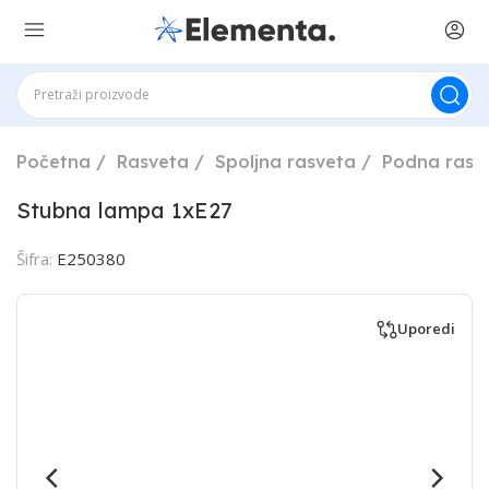
Početna
Rasveta
Spoljna rasveta
Podna rasv
Stubna lampa 1xE27
Šifra:
E250380
Uporedi