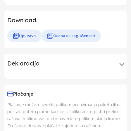
Download
Uputstvo
Ocena o usaglašenosti
Deklaracija
Uvoznik
BB Link
Plaćanje
Proizvođač
Yuyao Junmeng
Plaćanje možete izvršiti prilikom preuzimanja paketa ili na
Electric Co., Ltd.
portalu putem platne kartice. Ukoliko želite platiti preko
računa, molimo vas da to navedete prilikom slanja korpe.
Zemlja Porekla
Kina
Troškove dostave plaćate zajedno sa računom.