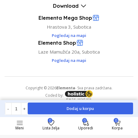
Download
Elementa Mega Shop
Hrastova 3, Subotica
Pogledaj na mapi
Elementa Shop
Laze Mamužića 20a, Subotica
Pogledaj na mapi
Copyright © 2026
Elementa
- Sva prava zadržana.
Coded by:
Dodaj u korpu
-
+
0
0
0
Meni
Lista želja
Uporedi
Korpa