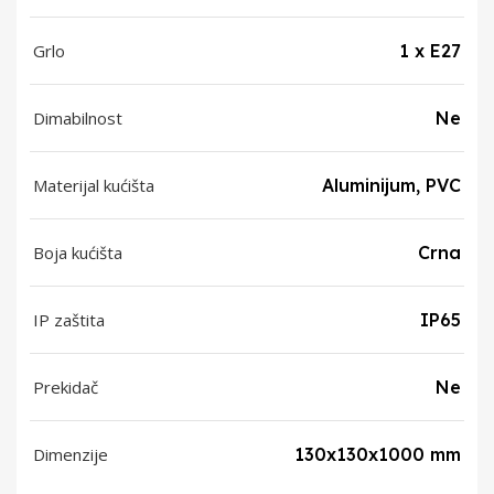
Grlo
1 x E27
Dimabilnost
Ne
Materijal kućišta
Aluminijum, PVC
Boja kućišta
Crna
IP zaštita
IP65
Prekidač
Ne
Dimenzije
130x130x1000 mm