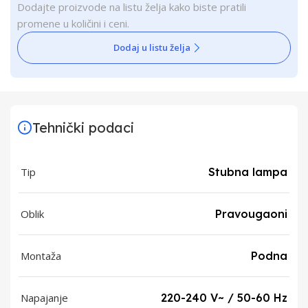
Dodajte proizvode na listu želja kako biste pratili
promene u količini i ceni.
Dodaj u listu želja
Tehnički podaci
Tip
Stubna lampa
Oblik
Pravougaoni
Montaža
Podna
Napajanje
220-240 V~ / 50-60 Hz