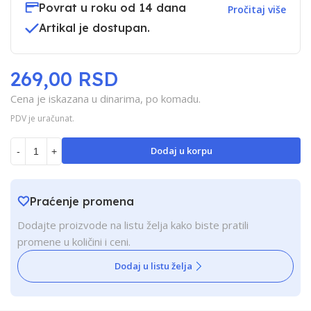
Povrat u roku od 14 dana
Pročitaj više
Artikal je dostupan.
269,00 RSD
Cena je iskazana u dinarima, po komadu.
PDV je uračunat.
Dodaj u korpu
-
+
Praćenje promena
Dodajte proizvode na listu želja kako biste pratili
promene u količini i ceni.
Dodaj u listu želja