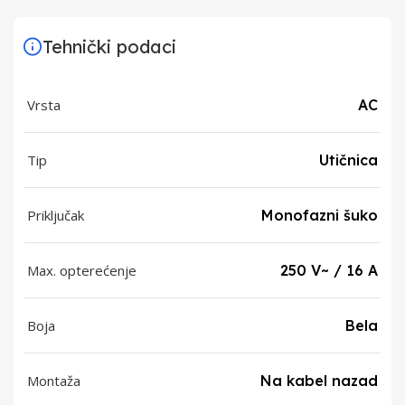
Tehnički podaci
Vrsta
AC
Tip
Utičnica
Priključak
Monofazni šuko
Max. opterećenje
250 V~ / 16 A
Boja
Bela
Montaža
Na kabel nazad