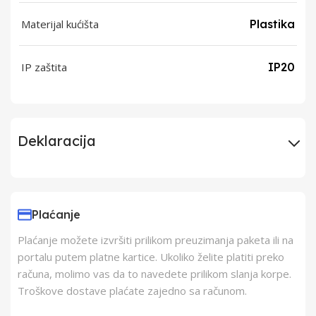
Materijal kućišta
Plastika
IP zaštita
IP20
Deklaracija
Uvoznik
ELEKTRONAPON D.O.O.
Plaćanje
Proizvođač
Aling Conel
Plaćanje možete izvršiti prilikom preuzimanja paketa ili na
portalu putem platne kartice. Ukoliko želite platiti preko
Zemlja Porekla
Srbija
računa, molimo vas da to navedete prilikom slanja korpe.
Troškove dostave plaćate zajedno sa računom.
Zemlja Uvoza
Srbija