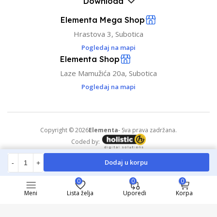
Download
Elementa Mega Shop
Hrastova 3, Subotica
Pogledaj na mapi
Elementa Shop
Laze Mamužića 20a, Subotica
Pogledaj na mapi
Copyright © 2026
Elementa
- Sva prava zadržana.
Coded by:
Dodaj u korpu
-
+
0
0
0
Meni
Lista želja
Uporedi
Korpa