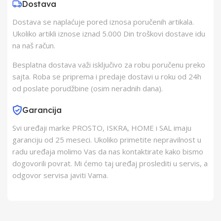
Dostava
Dostava se naplaćuje pored iznosa poručenih artikala.
Barkod
8606007589580
Ukoliko artikli iznose iznad 5.000 Din troškovi dostave idu
na naš račun.
Besplatna dostava važi isključivo za robu poručenu preko
sajta. Roba se priprema i predaje dostavi u roku od 24h
od poslate porudžbine (osim neradnih dana).
Garancija
Svi uređaji marke PROSTO, ISKRA, HOME i SAL imaju
garanciju od 25 meseci. Ukoliko primetite nepravilnost u
radu uređaja molimo Vas da nas kontaktirate kako bismo
dogovorili povrat. Mi ćemo taj uređaj proslediti u servis, a
odgovor servisa javiti Vama.