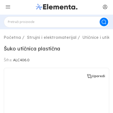
Početna
Strujni i elektromaterijal
Utičnice i utika
Šuko utičnica plastična
Šifra:
ALC406.0
Uporedi