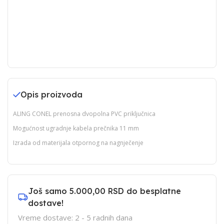
Opis proizvoda
ALING CONEL prenosna dvopolna PVC priključnica
Mogućnost ugradnje kabela prečnika 11 mm
Izrada od materijala otpornog na nagnječenje
Još samo
5.000,00 RSD
do besplatne
dostave!
Vreme dostave: 2 - 5 radnih dana