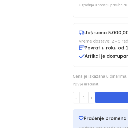
Ugradnja u noseću prirubnicu 
Još samo
5.000,0
Vreme dostave: 2 - 5 rad
Povrat u roku od 
Artikal je dostupan
Cena je iskazana u dinarima
PDV je uračunat.
-
+
Praćenje promena