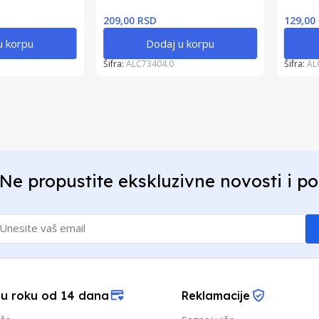
209,00 RSD
129,00
u korpu
Dodaj u korpu
Šifra:
ALC73404.0
Šifra:
AL
Ne propustite ekskluzivne novosti i p
 u roku od 14 dana
Reklamacije