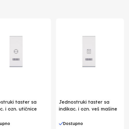
struki taster sa
Jednostruki taster sa
c. i ozn. utičnice
indikac. i ozn. veš mašine
tupno
Dostupno