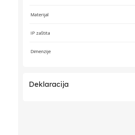
Materijal
IP zaštita
Dimenzije
Deklaracija
Uvoznik
Proizvođač