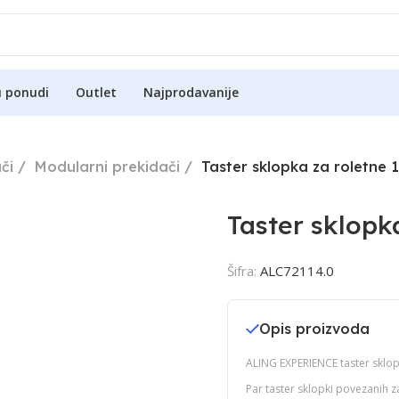
u ponudi
Outlet
Najprodavanije
či
Modularni prekidači
Taster sklopka za roletne 
Taster sklopk
Šifra:
ALC72114.0
Opis proizvoda
ALING EXPERIENCE taster sklop
Par taster sklopki povezanih 