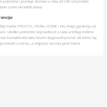
e priprema i predaje dostavi u roku od 24h od poslate
bine (osim neradnih dana).
ancija
eđaji marke PROSTO, ISKRA, HOME i SAL imaju garanciju od
eci. Ukoliko primetite nepravilnost u radu uređaja molimo
 nas kontaktirate kako bismo dogovorili povrat. Mi ćemo taj
proslediti u servis, a odgovor servisa javiti Vama.