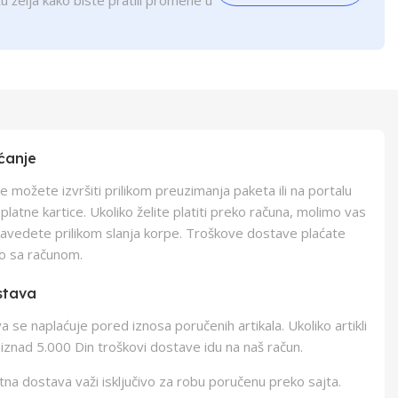
u želja kako biste pratili promene u
ćanje
e možete izvršiti prilikom preuzimanja paketa ili na portalu
latne kartice. Ukoliko želite platiti preko računa, molimo vas
navedete prilikom slanja korpe. Troškove dostave plaćate
o sa računom.
stava
 se naplaćuje pored iznosa poručenih artikala. Ukoliko artikli
iznad 5.000 Din troškovi dostave idu na naš račun.
na dostava važi isključivo za robu poručenu preko sajta.