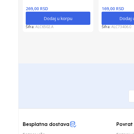
269,00 RSD
169,00 RSD
Dodaj u korpu
Dodaj 
Šifra:
ALC6502.A
Šifra:
ALC73406.0
Besplatna dostava
Povrat