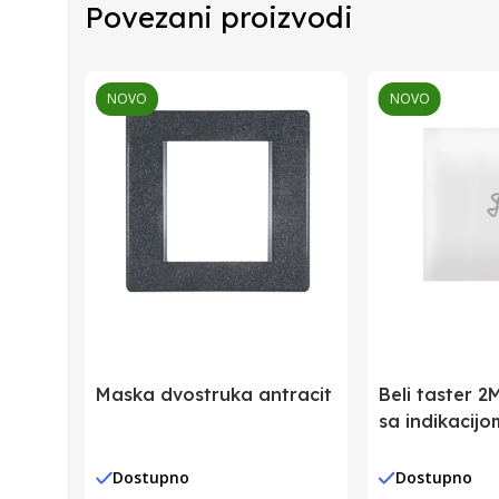
Povezani proizvodi
Zemlja Porekla
Zemlja Uvoza
NOVO
NOVO
Barkod
Maska dvostruka antracit
Beli taster 2M
sa indikacijo
Dostupno
Dostupno