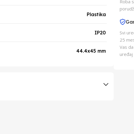
Roba s
porudž
Plastika
Gar
IP20
Svi ur
25 mes
Vas da
44.4x45 mm
uređaj 
ELEKTRONAPON D.O.O.
Aling Conel