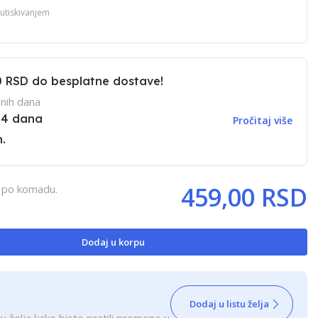
utiskivanjem
0 RSD
do besplatne dostave!
nih dana
14 dana
Pročitaj više
.
459,00 RSD
, po komadu.
Dodaj u korpu
Dodaj u listu želja