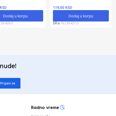
 RSD
119,00 RSD
Dodaj u korpu
Dodaj u korpu
C65426.0
Šifra:
ALC65427.0
onude!
Prijavi se
Radno vreme