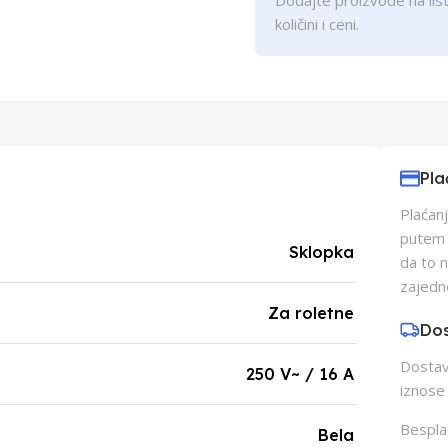
Dodajte proizvode na list
količini i ceni.
Pla
Plaćanj
putem p
Sklopka
da to 
zajedn
Za roletne
Do
Dostava
250 V~ / 16 A
iznose 
Besplat
Bela