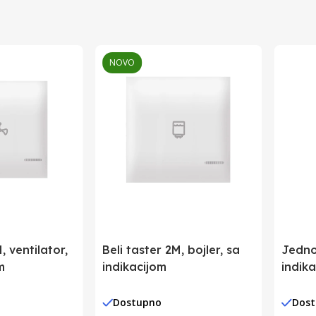
Srbija
Srbija
NOVO
8605029105570
, ventilator,
Beli taster 2M, bojler, sa
Jedno
m
indikacijom
indika
Dostupno
Dos