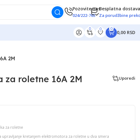
Pozovite nas
Besplatna dostav
024/222-765
Za porudžbine preko
0
0
0
0,00 RSD
16A 2M
a za roletne 16A 2M
Uporedi
ka za roletne
za upravljanje kretanjem elektromotora za roletne u dva smera