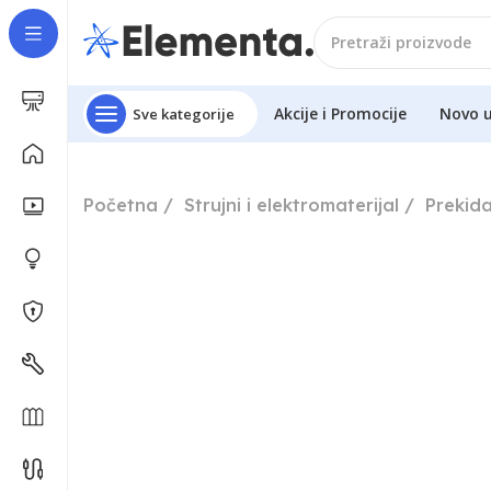
Akcije i Promocije
Novo 
Sve kategorije
Početna
Strujni i elektromaterijal
Prekida