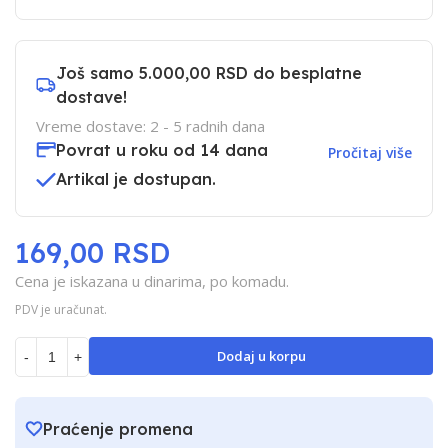
Još samo
5.000,00 RSD
do besplatne
dostave!
Vreme dostave: 2 - 5 radnih dana
Povrat u roku od 14 dana
Pročitaj više
Artikal je dostupan.
169,00 RSD
Cena je iskazana u dinarima, po komadu.
PDV je uračunat.
Dodaj u korpu
-
+
Praćenje promena