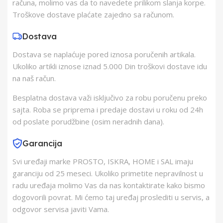
računa, molimo vas da to navedete prilikom slanja korpe.
Troškove dostave plaćate zajedno sa računom.
Zemlja Porekla
Kina
Dostava
Dostava se naplaćuje pored iznosa poručenih artikala.
Zemlja Uvoza
Kina
Ukoliko artikli iznose iznad 5.000 Din troškovi dostave idu
na naš račun.
Barkod
8606006537575
Besplatna dostava važi isključivo za robu poručenu preko
sajta. Roba se priprema i predaje dostavi u roku od 24h
od poslate porudžbine (osim neradnih dana).
Garancija
Svi uređaji marke PROSTO, ISKRA, HOME i SAL imaju
garanciju od 25 meseci. Ukoliko primetite nepravilnost u
radu uređaja molimo Vas da nas kontaktirate kako bismo
dogovorili povrat. Mi ćemo taj uređaj proslediti u servis, a
odgovor servisa javiti Vama.