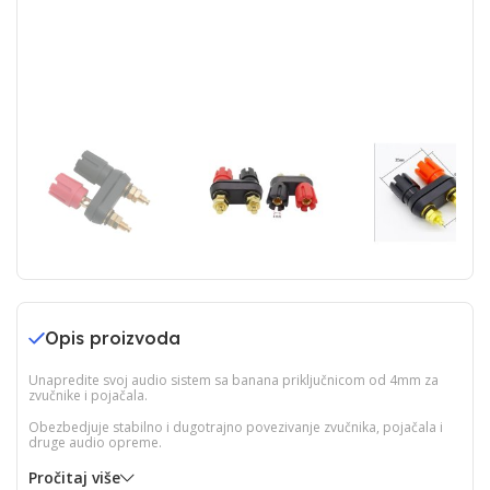
Opis proizvoda
Unapredite svoj audio sistem sa banana priključnicom od 4mm za
zvučnike i pojačala.
Obezbedjuje stabilno i dugotrajno povezivanje zvučnika, pojačala i
druge audio opreme.
Pročitaj više