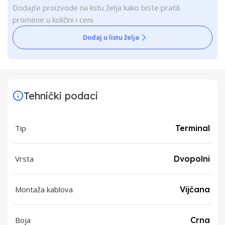
Dodajte proizvode na listu želja kako biste pratili
promene u količini i ceni.
Dodaj u listu želja
Tehnički podaci
Tip
Terminal
Vrsta
Dvopolni
Montaža kablova
Vijčana
Boja
Crna