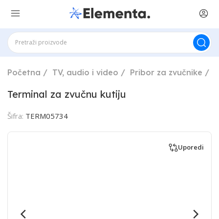
Početna
TV, audio i video
Pribor za zvučnike
P
Terminal za zvučnu kutiju
Šifra:
TERM05734
Uporedi