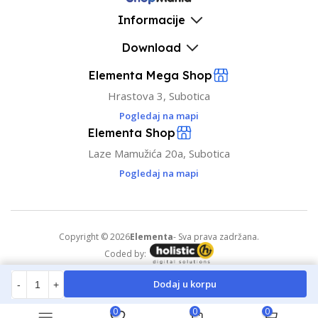
Informacije
Download
Elementa Mega Shop
Hrastova 3, Subotica
Pogledaj na mapi
Elementa Shop
Laze Mamužića 20a, Subotica
Pogledaj na mapi
Copyright © 2026
Elementa
- Sva prava zadržana.
Coded by:
Dodaj u korpu
-
+
0
0
0