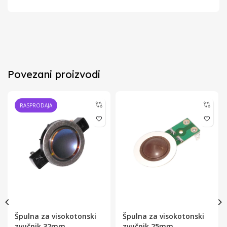
Povezani proizvodi
RASPRODAJA
Špulna za visokotonski
Špulna za visokotonski
zvučnik 32mm
zvučnik 25mm