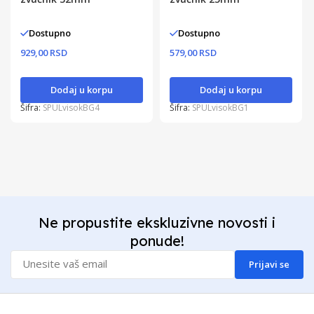
Dostupno
Dostupno
929,00 RSD
579,00 RSD
Dodaj u korpu
Dodaj u korpu
Šifra:
SPULvisokBG4
Šifra:
SPULvisokBG1
Ne propustite ekskluzivne novosti i
ponude!
Prijavi se