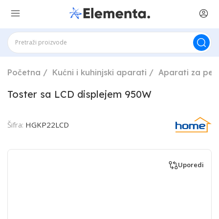
Početna
Kućni i kuhinjski aparati
Aparati za peč
Toster sa LCD displejem 950W
Šifra:
HGKP22LCD
Uporedi