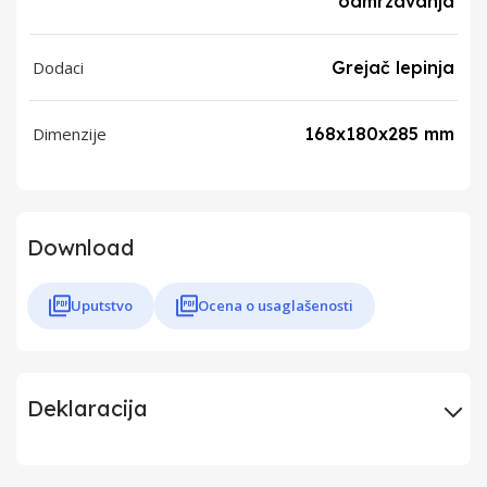
odmrzavanja
Dodaci
Grejač lepinja
Dimenzije
168x180x285 mm
Download
Uputstvo
Ocena o usaglašenosti
Deklaracija
Uvoznik
Elementa d.o.o.,