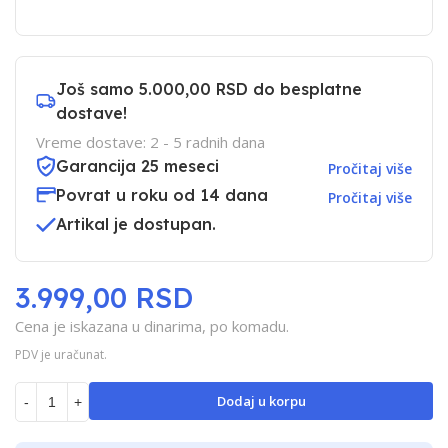
Još samo
5.000,00 RSD
do besplatne
dostave!
Vreme dostave: 2 - 5 radnih dana
Garancija 25 meseci
Pročitaj više
Povrat u roku od 14 dana
Pročitaj više
Artikal je dostupan.
3.999,00 RSD
Cena je iskazana u dinarima, po komadu.
PDV je uračunat.
Dodaj u korpu
-
+