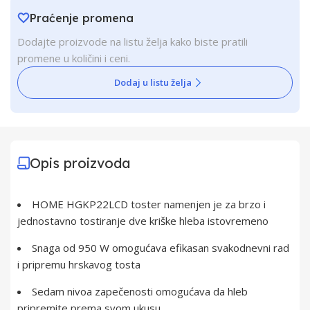
Praćenje promena
Dodajte proizvode na listu želja kako biste pratili
promene u količini i ceni.
Dodaj u listu želja
Opis proizvoda
HOME HGKP22LCD toster namenjen je za brzo i
jednostavno tostiranje dve kriške hleba istovremeno
Snaga od 950 W omogućava efikasan svakodnevni rad
i pripremu hrskavog tosta
Sedam nivoa zapečenosti omogućava da hleb
pripremite prema svom ukusu