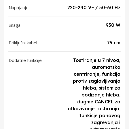
Napajanje
220-240 V~ / 50-60 Hz
Snaga
950 W
Priključni kabel
75 cm
Dodatne funkcije
Tostiranje u 7 nivoa,
automatsko
centriranje, funkcija
protiv zaglavljivanja
hleba, sistem za
podizanje hleba,
dugme CANCEL za
otkazivanje tostiranja,
funkicje ponovog
zagrevanja i