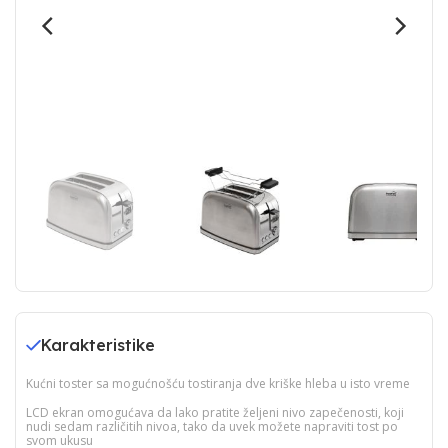
Karakteristike
Kućni toster sa mogućnošću tostiranja dve kriške hleba u isto vreme
LCD ekran omogućava da lako pratite željeni nivo zapečenosti, koji
nudi sedam različitih nivoa, tako da uvek možete napraviti tost po
svom ukusu