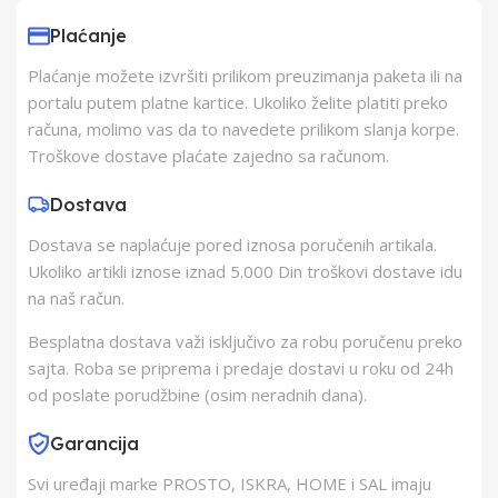
Subotica
Plaćanje
Plaćanje možete izvršiti prilikom preuzimanja paketa ili na
Proizvođač
SOMOGYI ELEKTRONIC
portalu putem platne kartice. Ukoliko želite platiti preko
KFT
računa, molimo vas da to navedete prilikom slanja korpe.
Troškove dostave plaćate zajedno sa računom.
Zemlja Porekla
Kina
Dostava
Dostava se naplaćuje pored iznosa poručenih artikala.
Zemlja Uvoza
Mađarska
Ukoliko artikli iznose iznad 5.000 Din troškovi dostave idu
na naš račun.
Barkod
5999084968618
Besplatna dostava važi isključivo za robu poručenu preko
sajta. Roba se priprema i predaje dostavi u roku od 24h
od poslate porudžbine (osim neradnih dana).
Garancija
Svi uređaji marke PROSTO, ISKRA, HOME i SAL imaju