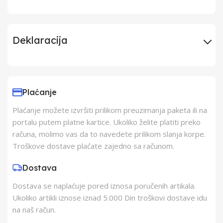
Deklaracija
Uvoznik
Elementa d.o.o.,
Subotica
Plaćanje
Plaćanje možete izvršiti prilikom preuzimanja paketa ili na
Proizvođač
Schukat Electronic
portalu putem platne kartice. Ukoliko želite platiti preko
gmbh
računa, molimo vas da to navedete prilikom slanja korpe.
Troškove dostave plaćate zajedno sa računom.
Zemlja Porekla
Kina
Dostava
Dostava se naplaćuje pored iznosa poručenih artikala.
Zemlja Uvoza
Kina
Ukoliko artikli iznose iznad 5.000 Din troškovi dostave idu
na naš račun.