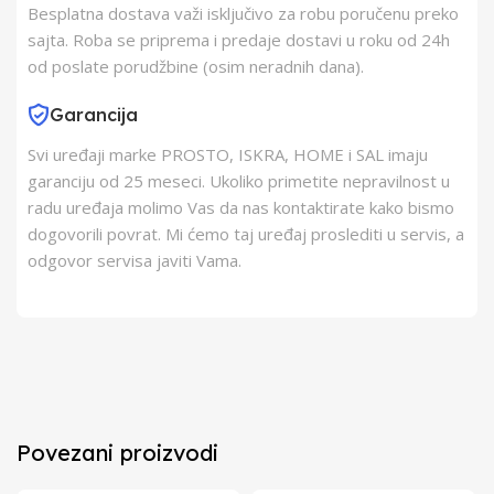
Besplatna dostava važi isključivo za robu poručenu preko
sajta. Roba se priprema i predaje dostavi u roku od 24h
od poslate porudžbine (osim neradnih dana).
Garancija
Svi uređaji marke PROSTO, ISKRA, HOME i SAL imaju
garanciju od 25 meseci. Ukoliko primetite nepravilnost u
radu uređaja molimo Vas da nas kontaktirate kako bismo
dogovorili povrat. Mi ćemo taj uređaj proslediti u servis, a
odgovor servisa javiti Vama.
Povezani proizvodi