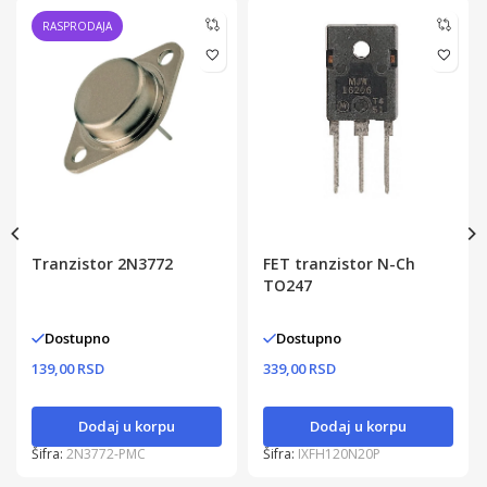
RASPRODAJA
Tranzistor 2N3772
FET tranzistor N-Ch
TO247
Dostupno
Dostupno
139,00 RSD
339,00 RSD
Dodaj u korpu
Dodaj u korpu
Šifra:
2N3772-PMC
Šifra:
IXFH120N20P