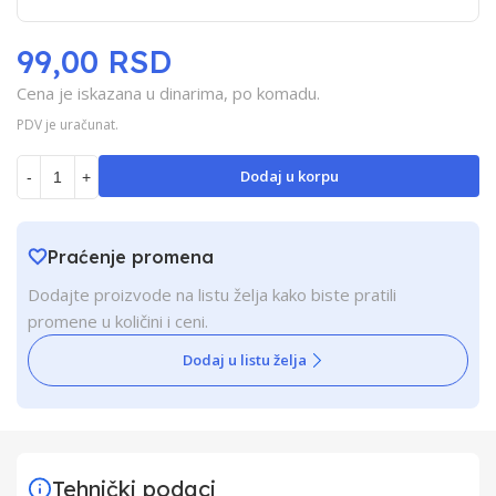
99,00 RSD
Cena je iskazana u dinarima, po komadu.
PDV je uračunat.
Dodaj u korpu
-
+
Praćenje promena
Dodajte proizvode na listu želja kako biste pratili
promene u količini i ceni.
Dodaj u listu želja
Tehnički podaci