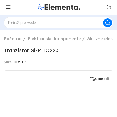
Početna
Elektronske komponente
Aktivne elek
Tranzistor Si-P TO220
Šifra:
BD912
Uporedi