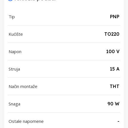
Tip
PNP
Kućište
TO220
Napon
100 V
Struja
15 A
Način montaže
THT
Snaga
90 W
Ostale napomene
-